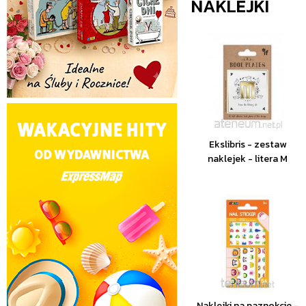
NAKLEJKI
Ekslibris - zestaw
naklejek - litera M
Naklejki na paznokcie -