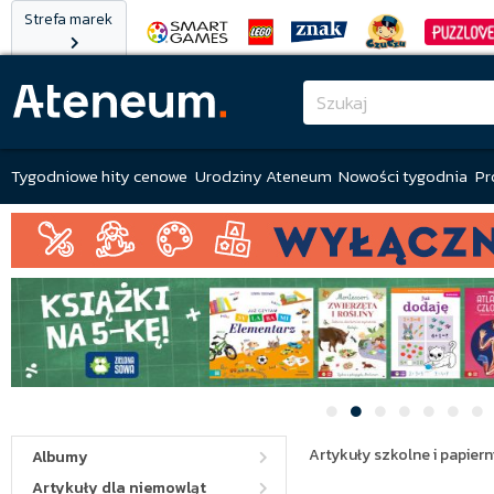
Strefa marek
Tygodniowe hity cenowe
Urodziny Ateneum
Nowości tygodnia
Pr
Artykuły szkolne i papiern
Albumy
Artykuły dla niemowląt