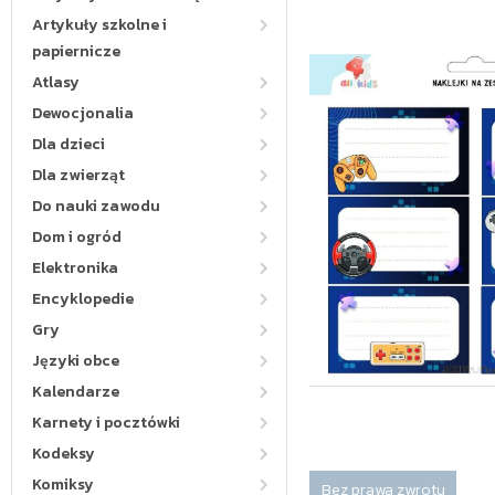
Artykuły szkolne i
papiernicze
Atlasy
Dewocjonalia
Dla dzieci
Dla zwierząt
Do nauki zawodu
Dom i ogród
Elektronika
Encyklopedie
Gry
Języki obce
Kalendarze
Karnety i pocztówki
Kodeksy
Komiksy
Bez prawa zwrotu