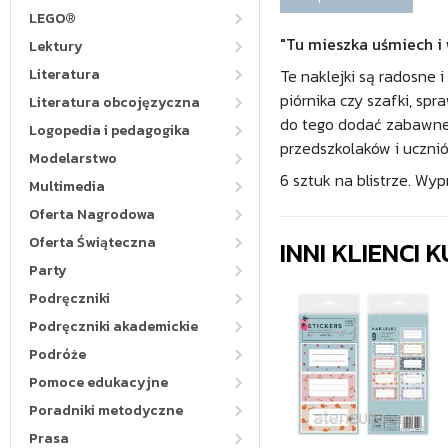
LEGO®
"Tu mieszka uśmiech i 
Lektury
Literatura
Te naklejki są radosne 
piórnika czy szafki, sp
Literatura obcojęzyczna
do tego dodać zabawne o
Logopedia i pedagogika
przedszkolaków i uczni
Modelarstwo
6 sztuk na blistrze. Wy
Multimedia
Oferta Nagrodowa
Oferta Świąteczna
INNI KLIENCI
Party
Podręczniki
Podręczniki akademickie
Podróże
Pomoce edukacyjne
Poradniki metodyczne
Prasa