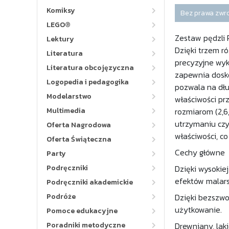
Komiksy
Bez prawa zwr
LEGO®
Zestaw pędzli 
Lektury
Dzięki trzem r
Literatura
precyzyjne wyk
Literatura obcojęzyczna
zapewnia dosko
Logopedia i pedagogika
pozwala na dłu
Modelarstwo
właściwości pr
Multimedia
rozmiarom (2,6,
utrzymaniu czy
Oferta Nagrodowa
właściwości, c
Oferta Świąteczna
Cechy główne
Party
Podręczniki
Dzięki wysokie
efektów malars
Podręczniki akademickie
Podróże
Dzięki bezszwo
użytkowanie.
Pomoce edukacyjne
Poradniki metodyczne
Drewniany, lak