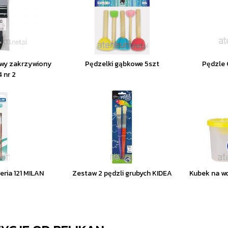
owy zakrzywiony
Pędzelki gąbkowe 5szt
Pędzle
4 nr 2
eria 121 MILAN
Zestaw 2 pędzli grubych KIDEA
Kubek na wo