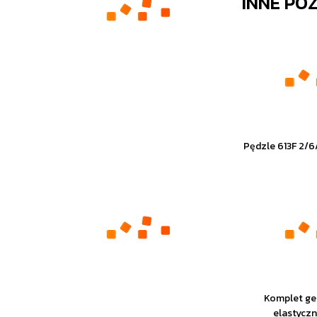
INNE PO
Pędzle 613F 2/6
Komplet g
elastycz