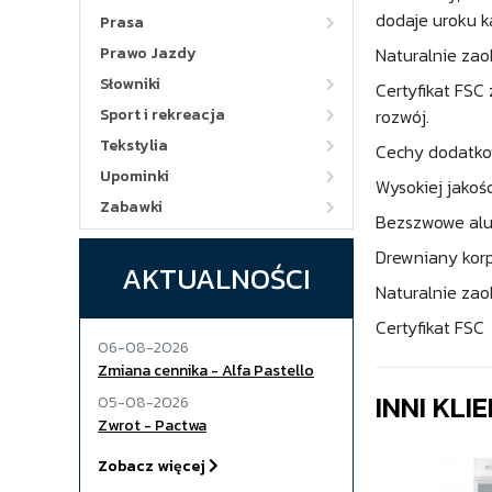
dodaje uroku 
Prasa
Prawo Jazdy
Naturalnie zao
Słowniki
Certyfikat FSC
Sport i rekreacja
rozwój.
Tekstylia
Cechy dodatk
Upominki
Wysokiej jakośc
Zabawki
Bezszwowe alu
Drewniany kor
AKTUALNOŚCI
Naturalnie zao
Certyfikat FSC
06-08-2026
Zmiana cennika - Alfa Pastello
INNI KLI
05-08-2026
Zwrot - Pactwa
Zobacz więcej