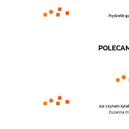
Pędzelki g
POLECA
Już czytam syla
Zuzanna Os