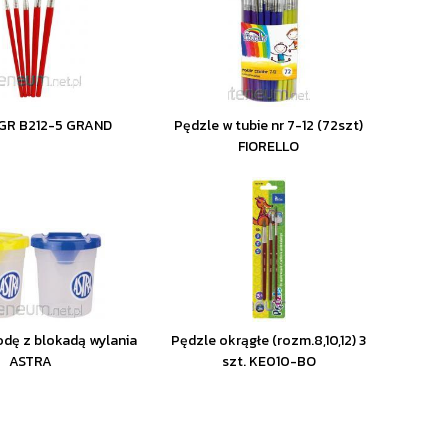
 GR B212-5 GRAND
Pędzle w tubie nr 7-12 (72szt)
FIORELLO
dę z blokadą wylania
Pędzle okrągłe (rozm.8,10,12) 3
ASTRA
szt. KE010-BO