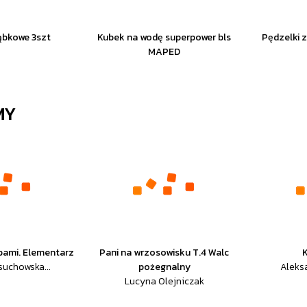
ąbkowe 3szt
Kubek na wodę superpower bls
Pędzelki 
MAPED
MY
bami. Elementarz
Pani na wrzosowisku T.4 Walc
uchowska...
pożegnalny
Aleks
Lucyna Olejniczak