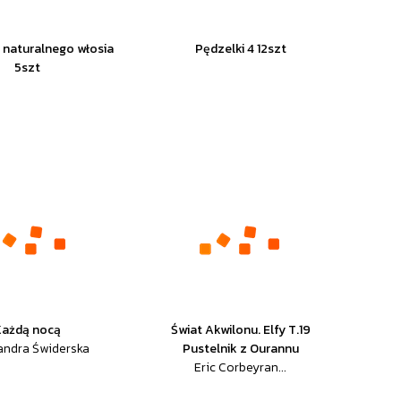
z naturalnego włosia
Pędzelki 4 12szt
5szt
Każdą nocą
Świat Akwilonu. Elfy T.19
andra Świderska
Pustelnik z Ourannu
Eric Corbeyran...