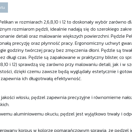
otu
Pelikan w rozmiarach 2,6,8,10 i 12 to doskonały wybór zarówno d
óżnym rozmiarom pędzli, idealnie nadają się do szerokiego zakre
onanie detali oraz malowanie większych powierzchni. Pędzle Pel
nałą precyzję oraz płynność pracy. Ergonomiczny uchwyt gwar
gie godziny twórczej pracy bez zmęczenia dłoni. Pędzle są trwał
zez długi czas. Pędzle są zapakowane w praktyczny blister, co s
8,10 i 12) sprawdzą się zarówno przy malowaniu detali, jak i w s
stości, dzięki czemu zawsze będą wyglądały estetycznie i gotow
o zapewnia ich długotrwałą efektywność.
j jakości włosiu, pędzel zapewnia precyzyjne i równomierne nało
kich.
wemu aluminiowemu okuciu, pędzel jest wyjątkowo trwały i odp
ierowany korpus w kolorze pomarańczowym sprawia, że pędzel jes