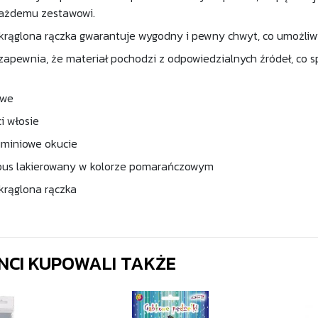
każdemu zestawowi.
krąglona rączka gwarantuje wygodny i pewny chwyt, co umożliwi
 zapewnia, że materiał pochodzi z odpowiedzialnych źródeł, co
owe
i włosie
miniowe okucie
pus lakierowany w kolorze pomarańczowym
krąglona rączka
ENCI KUPOWALI TAKŻE