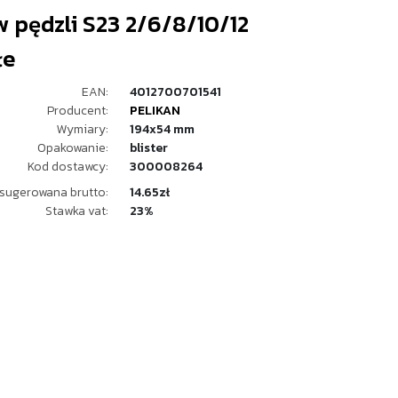
 pędzli S23 2/6/8/10/12
łe
EAN:
4012700701541
Producent:
PELIKAN
Wymiary:
194x54 mm
Opakowanie:
blister
Kod dostawcy:
300008264
sugerowana brutto:
14.65zł
Stawka vat:
23%