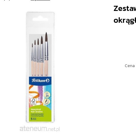
Zestaw
okrąg
Cena 