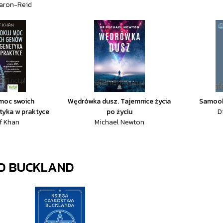
Baron-Reid
moc swoich
Wędrówka dusz. Tajemnice życia
Samoob
tyka w praktyce
po życiu
D
f Khan
Michael Newton
D BUCKLAND