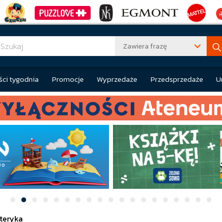
Zawiera frazę
ci tygodnia
Promocje
Wyprzedaże
Przedsprzedaże
U
teryka