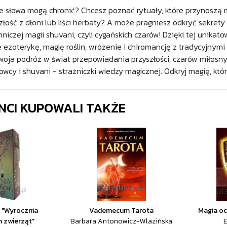
że słowa mogą chronić? Chcesz poznać rytuały, które przynoszą m
złość z dłoni lub liści herbaty? A może pragniesz odkryć sekret
niczej magii shuvani, czyli cygańskich czarów! Dzięki tej unika
 ezoterykę, magię roślin, wróżenie i chiromancję z tradycyjnymi
twoja podróż w świat przepowiadania przyszłości, czarów miłosny
owcy i shuvani - strażniczki wiedzy magicznej. Odkryj magię, któr
ENCI KUPOWALI TAKŻE
t "Wyrocznia
Vademecum Tarota
Magia oc
 zwierząt"
Barbara Antonowicz-Wlazińska
E