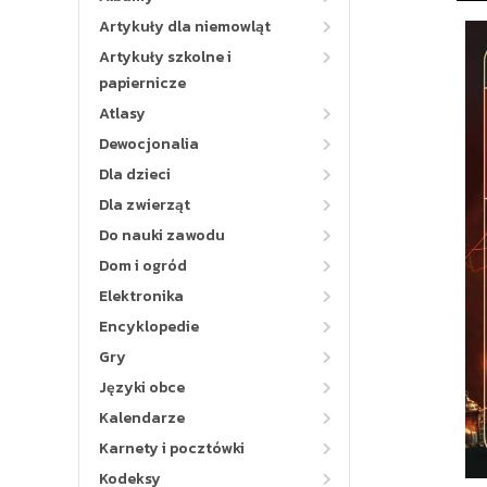
Artykuły dla niemowląt
Artykuły szkolne i
papiernicze
Atlasy
Dewocjonalia
Dla dzieci
Dla zwierząt
Do nauki zawodu
Dom i ogród
Elektronika
Encyklopedie
Gry
Języki obce
Kalendarze
Karnety i pocztówki
Kodeksy