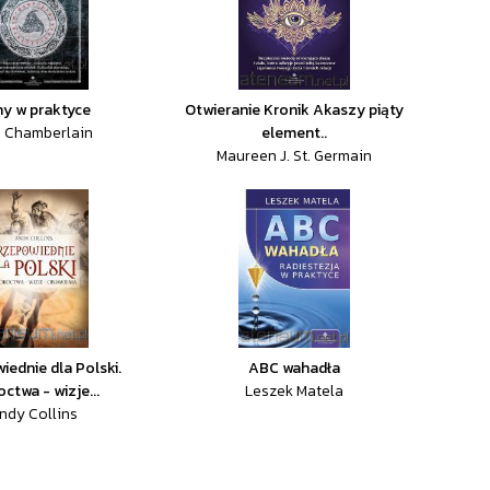
y w praktyce
Otwieranie Kronik Akaszy piąty
a Chamberlain
element..
Maureen J. St. Germain
iednie dla Polski.
ABC wahadła
ctwa - wizje...
Leszek Matela
ndy Collins