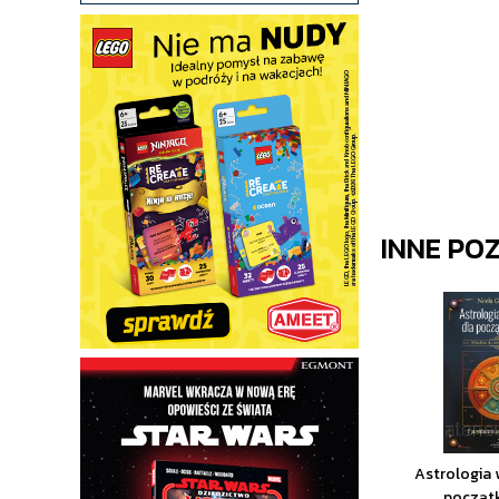
INNE PO
Astrologia 
począt