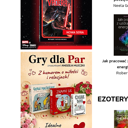
Neela G
Jak pracować 
energi
Rober
EZOTER