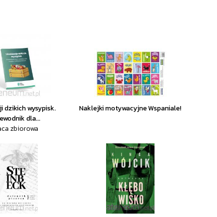
ji dzikich wysypisk.
Naklejki motywacyjne Wspaniale!
ewodnik dla...
aca zbiorowa