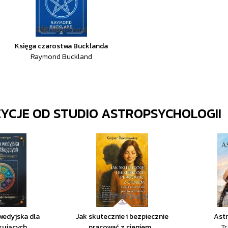
Księga czarostwa Bucklanda
Raymond Buckland
ZYCJE OD
STUDIO ASTROPSYCHOLOGII
wedyjska dla
Jak skutecznie i bezpiecznie
Astr
kujących
pracować z cieniem...
Tr