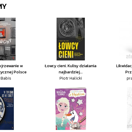
MY
ojrzewanie w
Łowcy cieni. Kulisy działania
Likwidac
ycznej Polsce
najbardziej...
Prz
 Babis
Piotr Halicki
pr