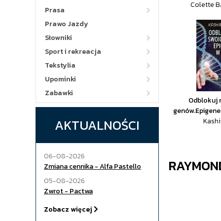
Colette 
Prasa
Prawo Jazdy
Słowniki
Sport i rekreacja
Tekstylia
Upominki
Zabawki
Odblokuj 
genów.Epigene
AKTUALNOŚCI
Kashi
06-08-2026
RAYMON
Zmiana cennika - Alfa Pastello
05-08-2026
Zwrot - Pactwa
Zobacz więcej