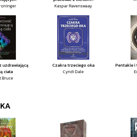
roninger
Kaspar Ravenswaay
z uzdrawiającą
Czakra trzeciego oka
Pentakle i
ą ciała
Cyndi Dale
E
t Bruce
YKA