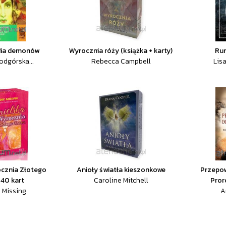
dia demonów
Wyrocznia róży (książka + karty)
Run
odgórska...
Rebecca Campbell
Lis
ocznia Złotego
Anioły światła kieszonkowe
Przepow
 40 kart
Caroline Mitchell
Proro
 Missing
A