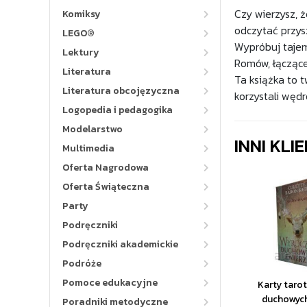
Czy wierzysz, 
Komiksy
odczytać przys
LEGO®
Wypróbuj tajem
Lektury
Romów, łączące
Literatura
Ta książka to 
Literatura obcojęzyczna
korzystali wędr
Logopedia i pedagogika
Modelarstwo
INNI KLI
Multimedia
Oferta Nagrodowa
Oferta Świąteczna
Party
Podręczniki
Podręczniki akademickie
Podróże
Pomoce edukacyjne
Karty taro
duchowych
Poradniki metodyczne