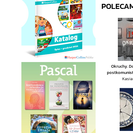
POLECA
Okruchy. D
postkomunist
Kasia