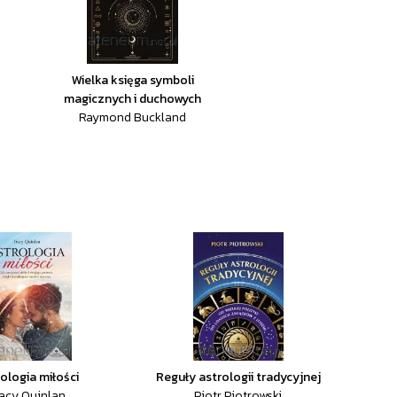
Wielka księga symboli
magicznych i duchowych
Raymond Buckland
ologia miłości
Reguły astrologii tradycyjnej
acy Quinlan
Piotr Piotrowski