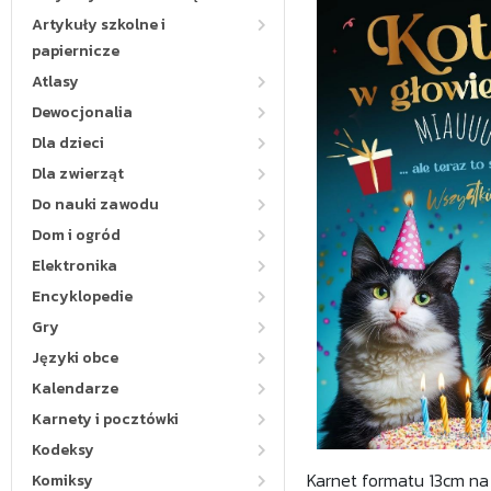
Artykuły szkolne i
papiernicze
Atlasy
Dewocjonalia
Dla dzieci
Dla zwierząt
Do nauki zawodu
Dom i ogród
Elektronika
Encyklopedie
Gry
Języki obce
Kalendarze
Karnety i pocztówki
Kodeksy
Karnet formatu 13cm na 
Komiksy