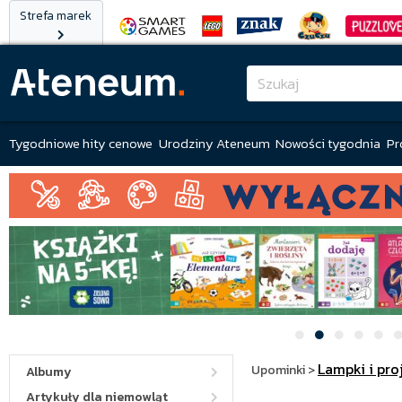
Strefa marek
Tygodniowe hity cenowe
Urodziny Ateneum
Nowości tygodnia
Pr
Lampki i pro
Upominki
>
Albumy
Artykuły dla niemowląt