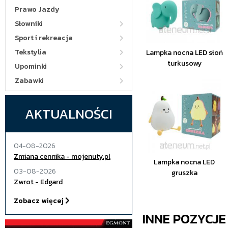
Prawo Jazdy
Słowniki
Sport i rekreacja
Tekstylia
Lampka nocna LED słoń
turkusowy
Upominki
Zabawki
AKTUALNOŚCI
04-08-2026
Zmiana cennika - mojenuty.pl
Lampka nocna LED
03-08-2026
gruszka
Zwrot - Edgard
Zobacz więcej
INNE POZYCJ