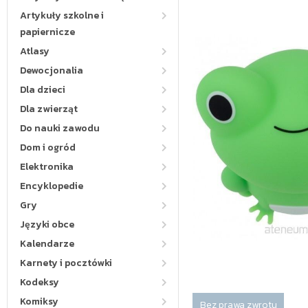
Artykuły szkolne i
papiernicze
Atlasy
Dewocjonalia
Dla dzieci
Dla zwierząt
Do nauki zawodu
Dom i ogród
Elektronika
Encyklopedie
Gry
Języki obce
Kalendarze
Karnety i pocztówki
Kodeksy
Komiksy
Bez prawa zwrotu