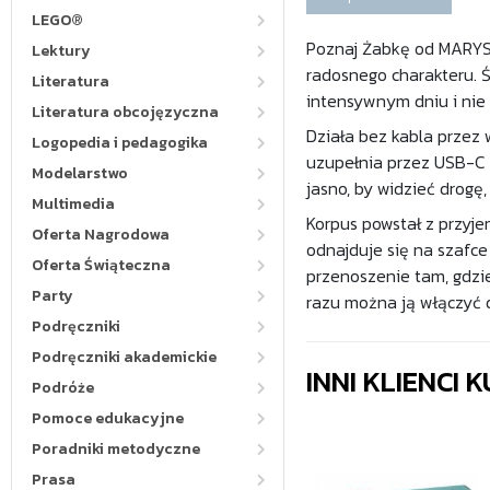
LEGO®
Poznaj Żabkę od MARYS 
Lektury
radosnego charakteru. Ś
Literatura
intensywnym dniu i nie 
Literatura obcojęzyczna
Działa bez kabla przez 
Logopedia i pedagogika
uzupełnia przez USB-C w
Modelarstwo
jasno, by widzieć drogę, 
Multimedia
Korpus powstał z przyje
Oferta Nagrodowa
odnajduje się na szafce
Oferta Świąteczna
przenoszenie tam, gdzi
Party
razu można ją włączyć 
Podręczniki
Podręczniki akademickie
INNI KLIENCI
Podróże
Pomoce edukacyjne
Poradniki metodyczne
Prasa