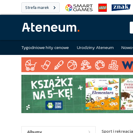
Strefa marek
Tygodniowe hity cenowe
Urodziny Ateneum
Nowoś
Sport i rekreacja
Albumy