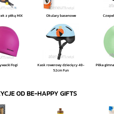
ek z piłką MIX
Okulary basenowe
Czepek
ywacki Fogi
Kask rowerowy dziecięcy 48-
Piłka gimn
52cm Fun
ZYCJE OD
BE-HAPPY GIFTS