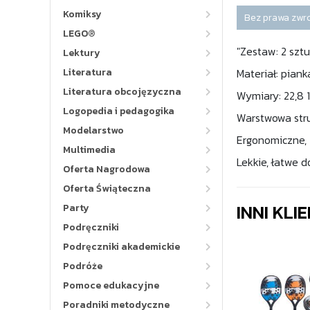
Komiksy
Bez prawa zwr
LEGO®
"Zestaw: 2 sztu
Lektury
Literatura
Materiał: pian
Literatura obcojęzyczna
Wymiary: 22,8 1
Logopedia i pedagogika
Warstwowa stru
Modelarstwo
Ergonomiczne,
Multimedia
Lekkie, łatwe 
Oferta Nagrodowa
Oferta Świąteczna
INNI KLI
Party
Podręczniki
Podręczniki akademickie
Podróże
Pomoce edukacyjne
Poradniki metodyczne