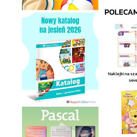
POLECA
Naklejki na sza
sev