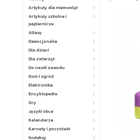
Artykuły dla niemowląt
Artykuły szkolne i
papiernicze
Atlasy
Dewocjonalia
Dla dzieci
Dla zwierząt
Do nauki zawodu
Dom i ogród
Elektronika
Encyklopedie
Gry
Języki obce
Kalendarze
Karnety i pocztówki
Kodeksy