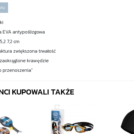
otu
ki
ka EVA antypoślizgowa
5,2 7,2 cm
ktura zwiększona trwałość
 zaokrąglone krawędzie
do przenoszenia"
ENCI KUPOWALI TAKŻE