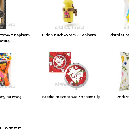
ntowy z napisem
Bidon z uchwytem - Kapibara
Pistolet n
aturę
lony na wodę
Lusterko prezentowe Kocham Cię
Podusz
ILATES