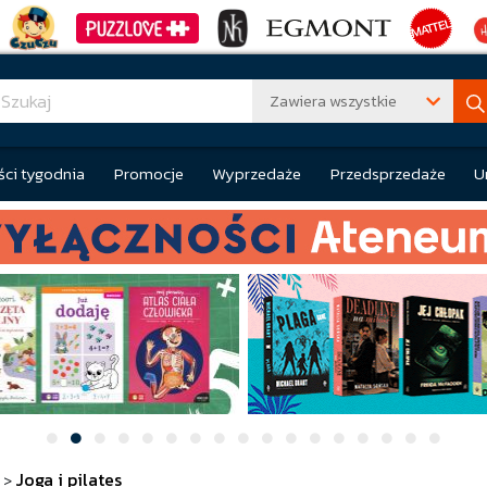
Zawiera wszystkie
ci tygodnia
Promocje
Wyprzedaże
Przedsprzedaże
U
Joga i pilates
>