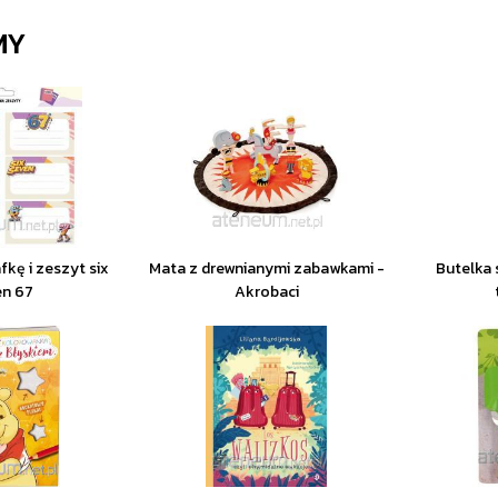
MY
fkę i zeszyt six
Mata z drewnianymi zabawkami -
Butelka 
en 67
Akrobaci