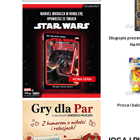
Długopis preze
Na M
Proca i ba
JOGA I P