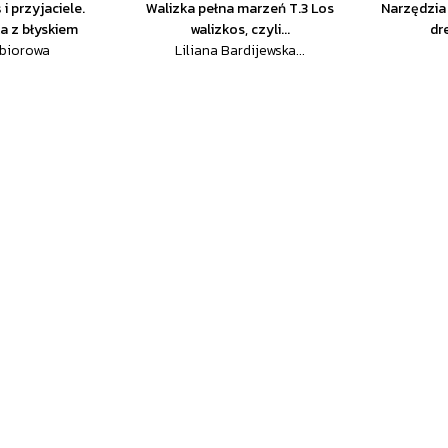
i przyjaciele.
Walizka pełna marzeń T.3 Los
Narzędzia 
a z błyskiem
walizkos, czyli...
dr
zbiorowa
Liliana Bardijewska...