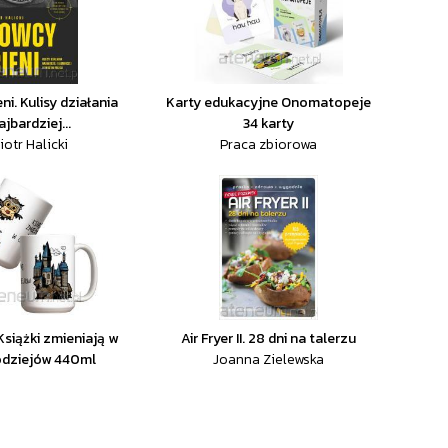
ni. Kulisy działania
Karty edukacyjne Onomatopeje
ajbardziej...
34 karty
iotr Halicki
Praca zbiorowa
Książki zmieniają w
Air Fryer II. 28 dni na talerzu
odziejów 440ml
Joanna Zielewska