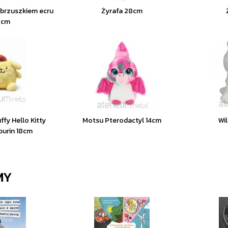
 brzuszkiem ecru
Żyrafa 28cm
0cm
uffy Hello Kitty
Motsu Pterodactyl 14cm
Wi
urin 18cm
MY