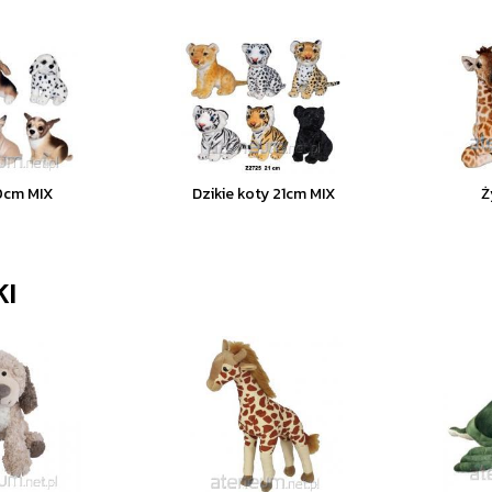
0cm MIX
Dzikie koty 21cm MIX
Ż
I