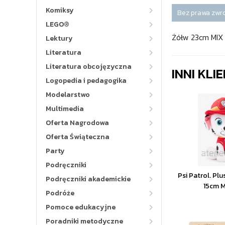
Komiksy
Bez prawa zwr
LEGO®
Żółw 23cm MIX
Lektury
Literatura
Literatura obcojęzyczna
INNI KLI
Logopedia i pedagogika
Modelarstwo
Multimedia
Oferta Nagrodowa
Oferta Świąteczna
Party
Podręczniki
Psi Patrol. P
Podręczniki akademickie
15cm M
Podróże
Pomoce edukacyjne
Poradniki metodyczne