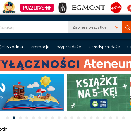
Zawiera wszystkie
ci tygodnia
Promocje
Wyprzedaże
Przedsprzedaże
U
otki