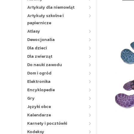
Artykuły dla niemowląt
Artykuły szkolne i
papiernicze
Atlasy
Dewocjonalia
Dla dzieci
Dla zwierząt
Do nauki zawodu
Dom i ogród
Elektronika
Encyklopedie
Gry
Języki obce
Kalendarze
Karnety i pocztówki
Kodeksy