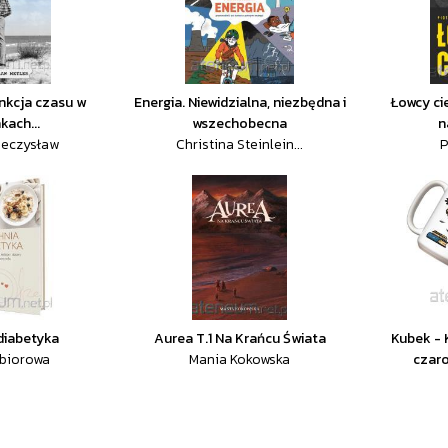
unkcja czasu w
Energia. Niewidzialna, niezbędna i
Łowcy cie
kach...
wszechobecna
n
ieczysław
Christina Steinlein...
P
diabetyka
Aurea T.1 Na Krańcu Świata
Kubek - 
zbiorowa
Mania Kokowska
czar