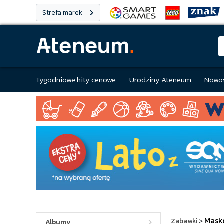
Strefa marek
Tygodniowe hity cenowe
Urodziny Ateneum
Nowoś
Mask
Zabawki
>
Albumy