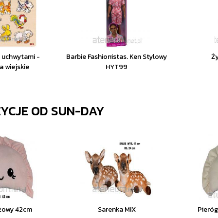
 uchwytami -
Barbie Fashionistas. Ken Stylowy
Ż
a wiejskie
HYT99
ZYCJE OD
SUN-DAY
óżowy 42cm
Sarenka MIX
Pieró