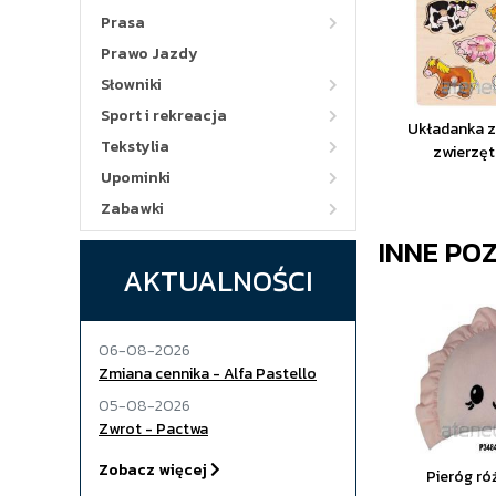
Prasa
Prawo Jazdy
Słowniki
Sport i rekreacja
Układanka z
Tekstylia
zwierzęt
Upominki
Zabawki
INNE PO
AKTUALNOŚCI
06-08-2026
Zmiana cennika - Alfa Pastello
05-08-2026
Zwrot - Pactwa
Zobacz więcej
Pieróg r