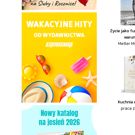
Życie jako f
warun
Metler M
Kuchnia 
praca 