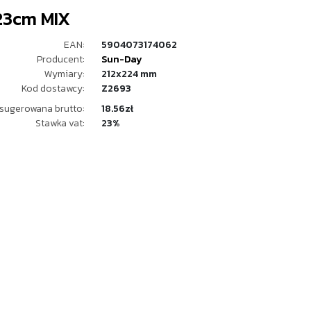
23cm MIX
EAN:
5904073174062
Producent:
Sun-Day
Wymiary:
212x224 mm
Kod dostawcy:
Z2693
sugerowana brutto:
18.56zł
Stawka vat:
23%