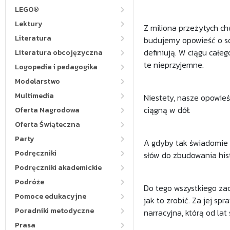
LEGO®
Lektury
Z miliona przeżytych ch
Literatura
budujemy opowieść o sob
definiują. W ciągu całe
Literatura obcojęzyczna
te nieprzyjemne.
Logopedia i pedagogika
Modelarstwo
Multimedia
Niestety, nasze opowieś
ciągną w dół.
Oferta Nagrodowa
Oferta Świąteczna
Party
A gdyby tak świadomie 
Podręczniki
słów do zbudowania hist
Podręczniki akademickie
Podróże
Do tego wszystkiego zac
Pomoce edukacyjne
jak to zrobić. Za jej s
Poradniki metodyczne
narracyjna, którą od lat
Prasa