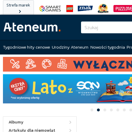
Strefa marek
Tygodniowe hity cenowe
Urodziny Ateneum
Nowości tygodnia
Pr
Albumy
Artykuły dla niemowląt