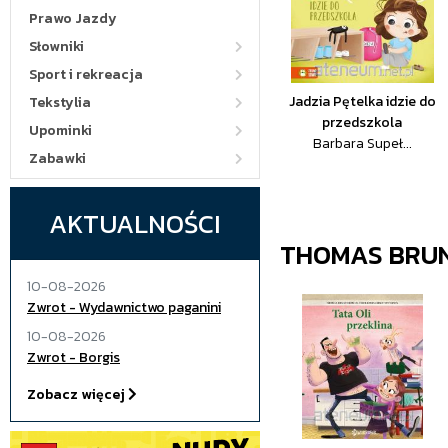
Prawo Jazdy
Słowniki
Sport i rekreacja
Jadzia Pętelka idzie do
Tekstylia
przedszkola
Upominki
Barbara Supeł...
Zabawki
AKTUALNOŚCI
THOMAS BRUN
10-08-2026
Zwrot - Wydawnictwo paganini
10-08-2026
Zwrot - Borgis
Zobacz więcej