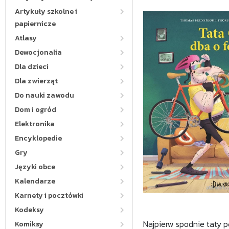
Artykuły szkolne i
papiernicze
Atlasy
Dewocjonalia
Dla dzieci
Dla zwierząt
Do nauki zawodu
Dom i ogród
Elektronika
Encyklopedie
Gry
Języki obce
Kalendarze
Karnety i pocztówki
Kodeksy
Najpierw spodnie taty p
Komiksy