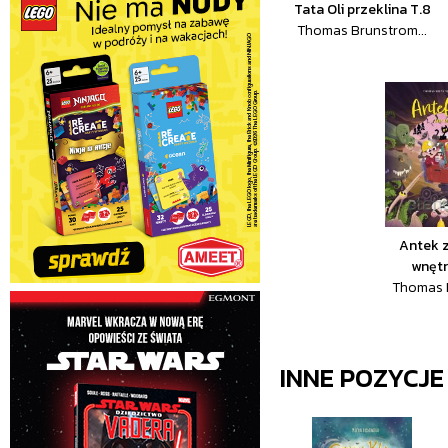
Tata Oli przeklina T.8
Thomas Brunstrom...
Antek z
wnętr
Thomas B
INNE POZYCJ