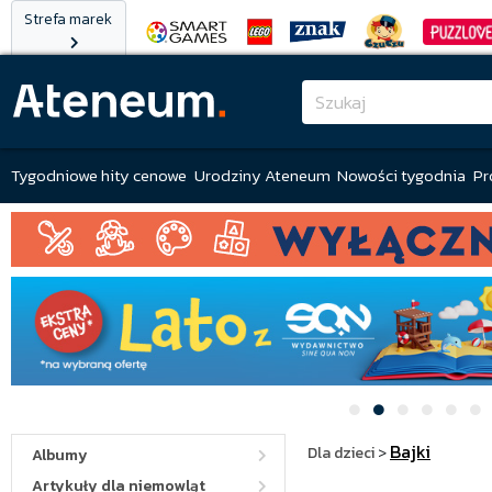
Strefa marek
Tygodniowe hity cenowe
Urodziny Ateneum
Nowości tygodnia
Pr
Bajki
Dla dzieci
>
Albumy
Artykuły dla niemowląt