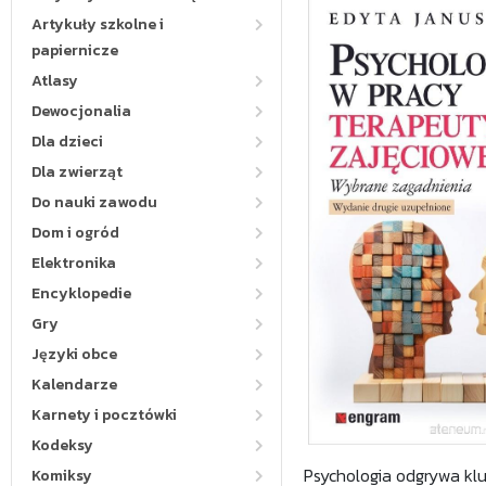
Artykuły szkolne i
papiernicze
Atlasy
Dewocjonalia
Dla dzieci
Dla zwierząt
Do nauki zawodu
Dom i ogród
Elektronika
Encyklopedie
Gry
Języki obce
Kalendarze
Karnety i pocztówki
Kodeksy
Psychologia odgrywa kl
Komiksy