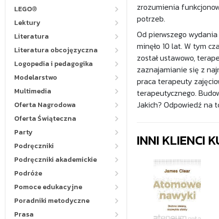
zrozumienia funkcjonow
LEGO®
potrzeb.
Lektury
Od pierwszego wydania 
Literatura
minęło 10 lat. W tym cz
Literatura obcojęzyczna
został ustawowo, terapeu
Logopedia i pedagogika
zaznajamianie się z na
Modelarstwo
praca terapeuty zajęcio
Multimedia
terapeutycznego. Budow
Jakich? Odpowiedź na to 
Oferta Nagrodowa
Oferta Świąteczna
Party
INNI KLIENCI
Podręczniki
Podręczniki akademickie
Podróże
Pomoce edukacyjne
Poradniki metodyczne
Prasa