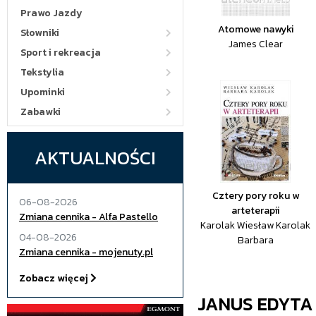
Prawo Jazdy
Atomowe nawyki
Słowniki
James Clear
Sport i rekreacja
Tekstylia
Upominki
Zabawki
AKTUALNOŚCI
Cztery pory roku w
06-08-2026
arteterapii
Zmiana cennika - Alfa Pastello
Karolak Wiesław Karolak
04-08-2026
Barbara
Zmiana cennika - mojenuty.pl
Zobacz więcej
JANUS EDYTA