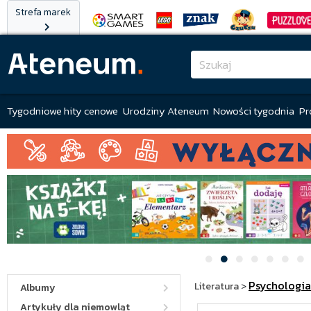
Strefa marek
Tygodniowe hity cenowe
Urodziny Ateneum
Nowości tygodnia
Pr
Psychologia
Literatura
>
Albumy
Artykuły dla niemowląt