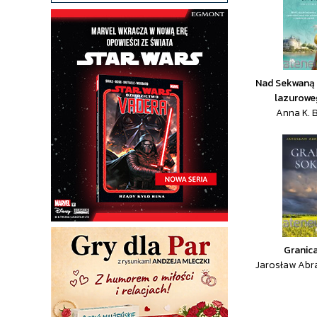
Nad Sekwaną 
lazurow
Anna K. 
Granic
Jarosław Ab