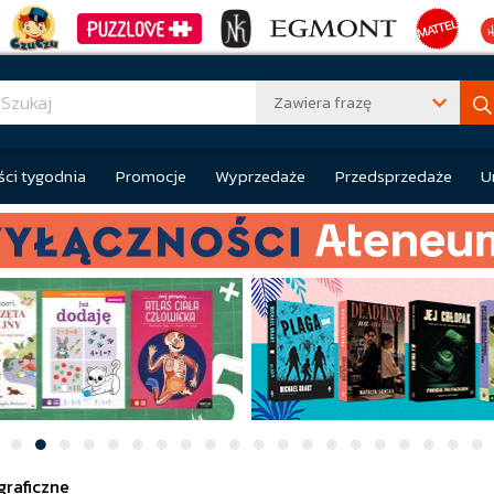
Zawiera frazę
ci tygodnia
Promocje
Wyprzedaże
Przedsprzedaże
U
graficzne