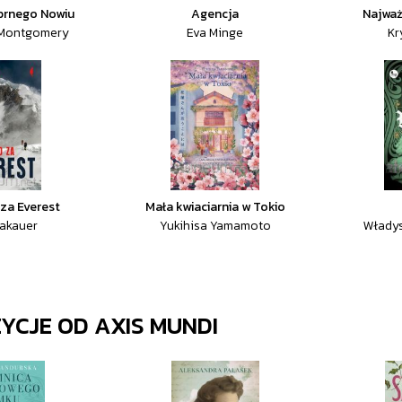
ebrnego Nowiu
Agencja
Najwa
 Montgomery
Eva Minge
Kr
za Everest
Mała kwiaciarnia w Tokio
rakauer
Yukihisa Yamamoto
Władys
ZYCJE OD
AXIS MUNDI