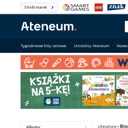
Strefa marek
Tygodniowe hity cenowe
Urodziny Ateneum
Nowoś
Bio
Literatura
>
Albumy