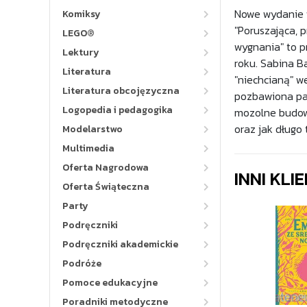
Nowe wydanie w
Komiksy
"Poruszająca, p
LEGO®
wygnania" to p
Lektury
roku. Sabina B
Literatura
"niechcianą" w
Literatura obcojęzyczna
pozbawiona pat
Logopedia i pedagogika
mozolne budowa
oraz jak długo
Modelarstwo
Multimedia
Oferta Nagrodowa
INNI KLI
Oferta Świąteczna
Party
Podręczniki
Podręczniki akademickie
Podróże
Pomoce edukacyjne
Poradniki metodyczne