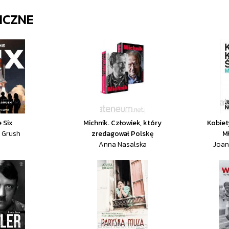
ICZNE
 Six
Michnik. Człowiek, który
Kobiet
 Grush
zredagował Polskę
M
Anna Nasalska
Joan