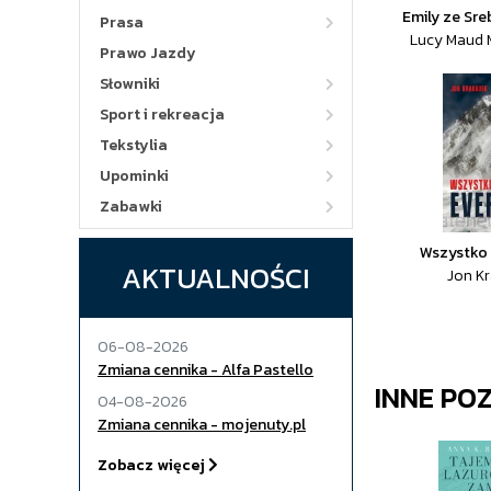
Emily ze Sr
Prasa
Lucy Maud
Prawo Jazdy
Słowniki
Sport i rekreacja
Tekstylia
Upominki
Zabawki
Wszystko 
AKTUALNOŚCI
Jon K
06-08-2026
Zmiana cennika - Alfa Pastello
INNE PO
04-08-2026
Zmiana cennika - mojenuty.pl
Zobacz więcej