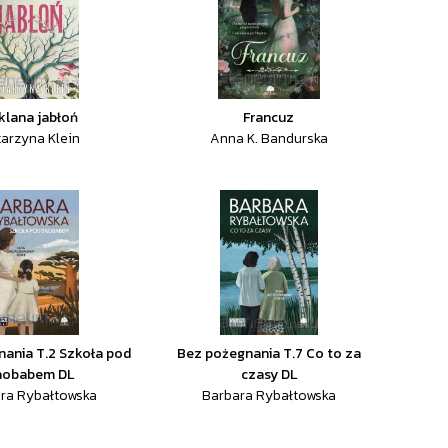
klana jabłoń
Francuz
tarzyna Klein
Anna K. Bandurska
ania T.2 Szkoła pod
Bez pożegnania T.7 Co to za
aobabem DL
czasy DL
ra Rybałtowska
Barbara Rybałtowska