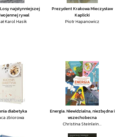
Losy najsłynniejszej
Prezydent Krakowa Mieczysław
wojennej rywal
Kaplicki
ał Karol Hasik
Piotr Hapanowicz
nia diabetyka
Energia. Niewidzialna, niezbędna i
aca zbiorowa
wszechobecna
Christina Steinlein...