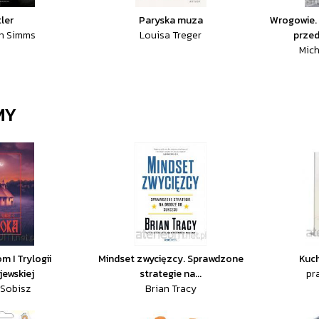
tler
Paryska muza
Wrogowie. 
n Simms
Louisa Treger
przed
Mich
MY
m I Trylogii
Mindset zwycięzcy. Sprawdzone
Kuch
jewskiej
strategie na...
pr
 Sobisz
Brian Tracy