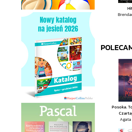
Hi
Brenda
POLECA
Posoka. To
Czarta
Agata