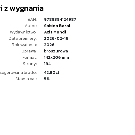
i z wygnania
EAN:
9788384124987
Autor:
Sabina Baral
Wydawnictwo:
Axis Mundi
Data premiery:
2026-02-16
Rok wydania:
2026
Oprawa:
broszurowa
Format:
142x206 mm
Strony:
194
sugerowana brutto:
42.90zł
Stawka vat:
5%