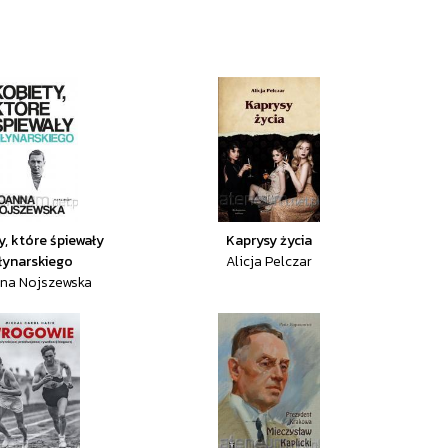
y, które śpiewały
Kaprysy życia
łynarskiego
Alicja Pelczar
na Nojszewska