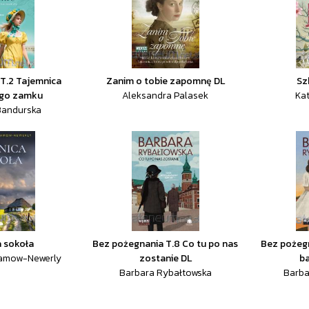
T.2 Tajemnica
Zanim o tobie zapomnę DL
Sz
ego zamku
Aleksandra Palasek
Ka
Bandurska
a sokoła
Bez pożegnania T.8 Co tu po nas
Bez pożegn
ramow-Newerly
zostanie DL
b
Barbara Rybałtowska
Barba