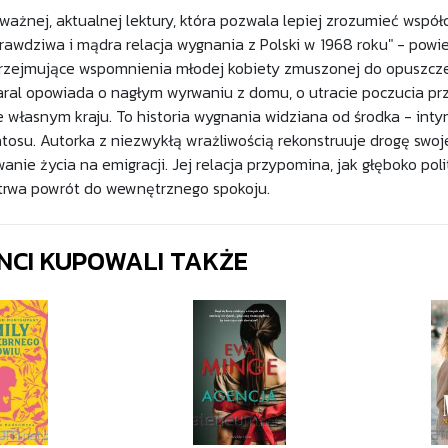
ażnej, aktualnej lektury, która pozwala lepiej zrozumieć współc
rawdziwa i mądra relacja wygnania z Polski w 1968 roku" - powied
rzejmujące wspomnienia młodej kobiety zmuszonej do opuszcze
aral opowiada o nagłym wyrwaniu z domu, o utracie poczucia pr
e własnym kraju. To historia wygnania widziana od środka - int
osu. Autorka z niezwykłą wrażliwością rekonstruuje drogę swoje
nie życia na emigracji. Jej relacja przypomina, jak głęboko pol
 trwa powrót do wewnętrznego spokoju.
ENCI KUPOWALI TAKŻE