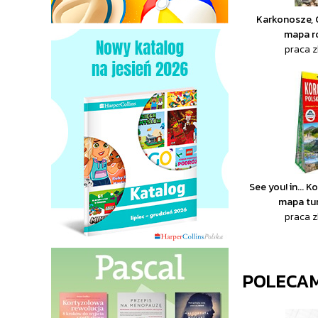
Karkonosze, G
mapa r
praca 
See you! in... 
mapa tu
praca 
POLECA