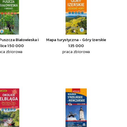
 Puszcza Białowieska i
Mapa turystyczna - Góry Izerskie
lice 1:50 000
1:35 000
aca zbiorowa
praca zbiorowa