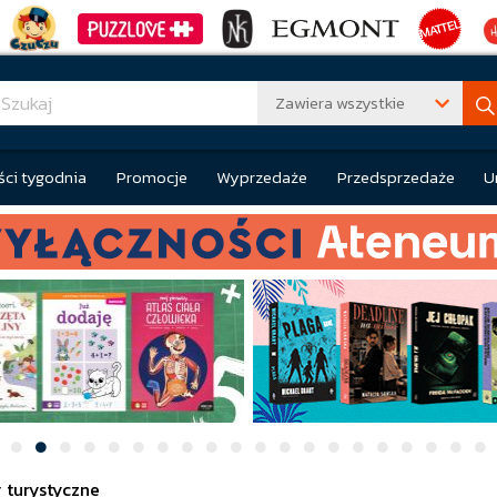
Zawiera wszystkie
ci tygodnia
Promocje
Wyprzedaże
Przedsprzedaże
U
 turystyczne