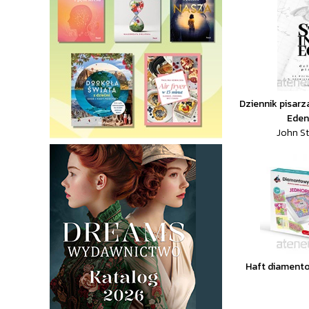
Dziennik pisarz
Edenu
John S
Haft diament