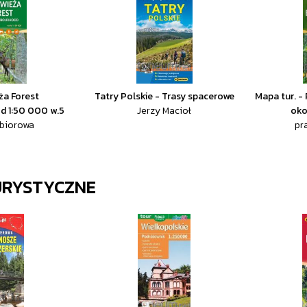
ża Forest
Tatry Polskie - Trasy spacerowe
Mapa tur. -
d 1:50 000 w.5
Jerzy Macioł
oko
zbiorowa
pr
URYSTYCZNE