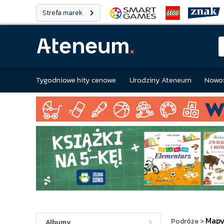
Strefa marek
Tygodniowe hity cenowe
Urodziny Ateneum
Nowoś
Mapy
Podróże
>
Albumy