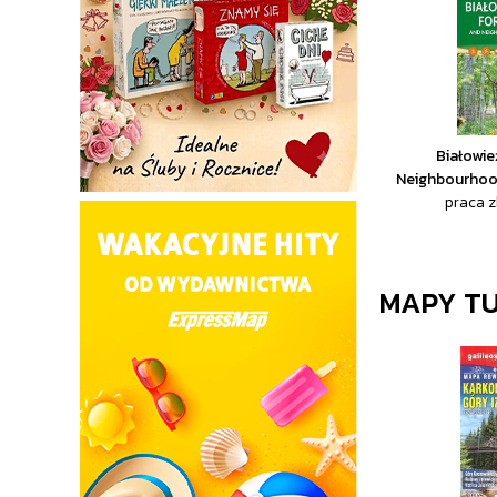
Białowie
Neighbourhoo
praca 
MAPY T