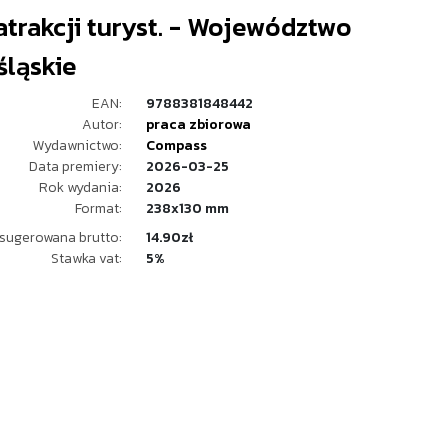
trakcji turyst. - Województwo
śląskie
EAN:
9788381848442
Autor:
praca zbiorowa
Wydawnictwo:
Compass
Data premiery:
2026-03-25
Rok wydania:
2026
Format:
238x130 mm
sugerowana brutto:
14.90zł
Stawka vat:
5%