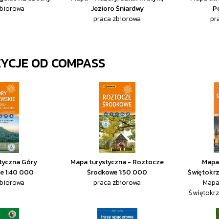
zbiorowa
Jezioro Śniardwy
P
praca zbiorowa
pr
ZYCJE OD
COMPASS
tyczna Góry
Mapa turystyczna - Roztocze
Mapa
e 1:40 000
Środkowe 1:50 000
Świętokrz
zbiorowa
praca zbiorowa
Mapa
Świętokrz