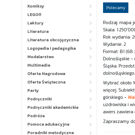
Komiksy
Polecamy
LEGO®
Rodzaj: mapa 
Lektury
Skala: 1:250'00
Literatura
Rok wydania: 
Literatura obcojęzyczna
Wydanie: 2
Logopedia i pedagogika
Format: B1 (68
Modelarstwo
Dolnośląskie -
Multimedia
Śląska. Przeds
dolnośląskiego
Oferta Nagrodowa
Oferta Świąteczna
Wybrać około 1
więcej. Subiek
Party
górskiego -
Wa
Podręczniki
uzdrowiska i wi
Podręczniki akademickie
awers zawiera
Podróże
Zapraszamy do 
Pomoce edukacyjne
Poradniki metodyczne