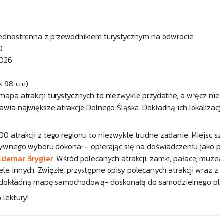
jednostronna z przewodnikiem turystycznym na odwrocie
0
2026
 x 98 cm)
 mapa atrakcji turystycznych to niezwykle przydatne, a wręcz 
tawia największe atrakcje Dolnego Śląska. Dokładną ich lokal
.
00 atrakcji z tego regionu to niezwykle trudne zadanie. Miejsc 
tywnego wyboru dokonał - opierając się na doświadczeniu jako p
ldemar Brygier
. Wśród polecanych atrakcji: zamki, pałace, muzea
ele innych. Zwięzłe, przystępne opisy polecanych atrakcji wraz z 
 dokładną mapę samochodową- doskonałą do samodzielnego pla
lektury!