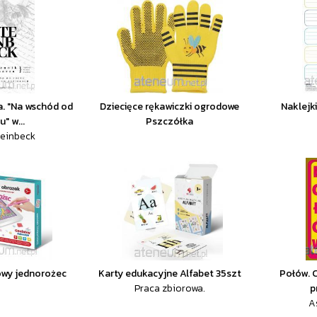
a. "Na wschód od
Dziecięce rękawiczki ogrodowe
Naklejk
" w...
Pszczółka
teinbeck
owy jednorożec
Karty edukacyjne Alfabet 35szt
Połów. 
Praca zbiorowa.
p
A