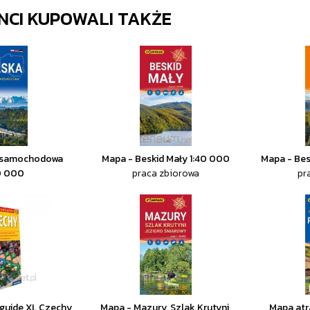
ENCI KUPOWALI TAKŻE
 samochodowa
Mapa - Beskid Mały 1:40 000
Mapa - Bes
0 000
praca zbiorowa
pr
guide XL Czechy
Mapa - Mazury, Szlak Krutyni,
Mapa atr