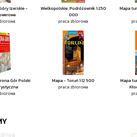
óry Izerskie -
Wielkopolskie. Podróżownik 1:250
Mapa tur
owerowa
000
zbiorowa
praca zbiorowa
pr
Korona Gór Polski
Mapa - Toruń 1:12 500
Mapa tur
rystyczna
praca zbiorowa
Kło
zbiorowa
pr
MY