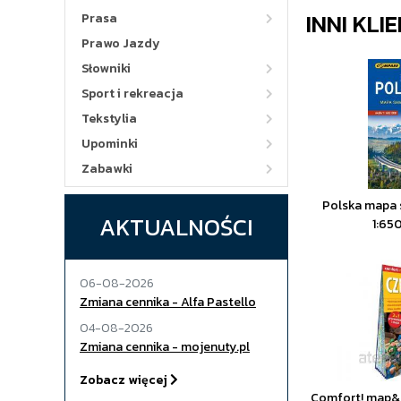
INNI KLI
Prasa
Prawo Jazdy
Słowniki
Sport i rekreacja
Tekstylia
Upominki
Zabawki
Polska mapa
AKTUALNOŚCI
1:65
06-08-2026
Zmiana cennika - Alfa Pastello
04-08-2026
Zmiana cennika - mojenuty.pl
Zobacz więcej
Comfort! map&