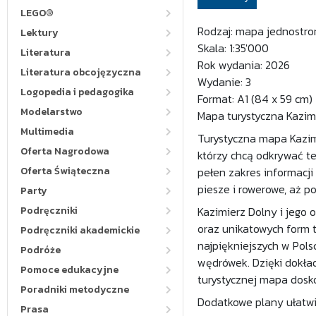
LEGO®
Rodzaj: mapa jednostro
Lektury
Skala: 1:35'000
Literatura
Rok wydania: 2026
Literatura obcojęzyczna
Wydanie: 3
Logopedia i pedagogika
Format: A1 (84 x 59 cm)
Modelarstwo
Mapa turystyczna Kazimi
Multimedia
Turystyczna mapa Kazimi
Oferta Nagrodowa
którzy chcą odkrywać t
Oferta Świąteczna
pełen zakres informacji
piesze i rowerowe, aż p
Party
Podręczniki
Kazimierz Dolny i jego 
oraz unikatowych form t
Podręczniki akademickie
najpiękniejszych w Pols
Podróże
wędrówek. Dzięki dokła
Pomoce edukacyjne
turystycznej mapa dosk
Poradniki metodyczne
Dodatkowe plany ułatwia
Prasa