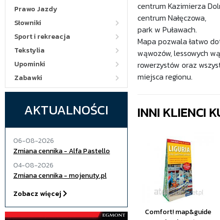
centrum Kazimierza Do
Prawo Jazdy
centrum Nałęczowa,
Słowniki
park w Puławach.
Sport i rekreacja
Mapa pozwala łatwo dot
Tekstylia
wąwozów, lessowych wąw
Upominki
rowerzystów oraz wszyst
miejsca regionu.
Zabawki
AKTUALNOŚCI
INNI KLIENCI
06-08-2026
Zmiana cennika - Alfa Pastello
04-08-2026
Zmiana cennika - mojenuty.pl
Zobacz więcej
Comfort! map&guide