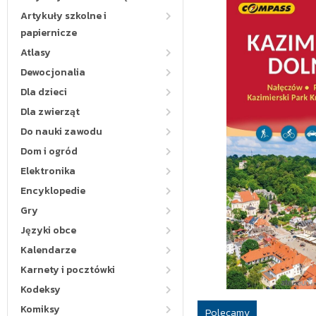
Artykuły szkolne i
papiernicze
Atlasy
Dewocjonalia
Dla dzieci
Dla zwierząt
Do nauki zawodu
Dom i ogród
Elektronika
Encyklopedie
Gry
Języki obce
Kalendarze
Karnety i pocztówki
Kodeksy
Komiksy
Polecamy