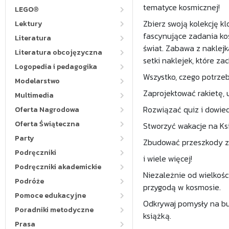
tematyce kosmicznej!
LEGO®
Zbierz swoją kolekcję k
Lektury
fascynujące zadania ko
Literatura
świat. Zabawa z naklej
Literatura obcojęzyczna
setki naklejek, które 
Logopedia i pedagogika
Wszystko, czego potrzebu
Modelarstwo
Zaprojektować rakietę, 
Multimedia
Rozwiązać quiz i dowied
Oferta Nagrodowa
Oferta Świąteczna
Stworzyć wakacje na Ks
Party
Zbudować przeszkody z
Podręczniki
i wiele więcej!
Podręczniki akademickie
Niezależnie od wielkośc
Podróże
przygodą w kosmosie.
Pomoce edukacyjne
Odkrywaj pomysły na bud
Poradniki metodyczne
książką.
Prasa