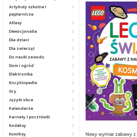
Artykuły szkolne i
papiernicze
Atlasy
Dewocjonalia
Dla dzieci
Dla zwierząt
Do nauki zawodu
Dom i ogród
Elektronika
Encyklopedie
Gry
Języki obce
Kalendarze
Karnety i pocztówki
Kodeksy
Nowy wymiar zabawy z L
Komiksy