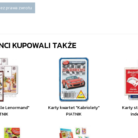
ez prawa zwrotu
ENCI KUPOWALI TAKŻE
Mlle Lenormand"
Karty kwartet "Kabriolety"
Karty s
TNIK
PIATNIK
ind