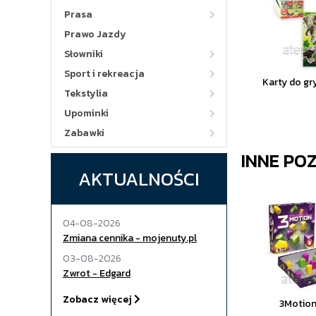
Prasa
Prawo Jazdy
Słowniki
Sport i rekreacja
Karty do gr
Tekstylia
Upominki
Zabawki
INNE PO
AKTUALNOŚCI
04-08-2026
Zmiana cennika - mojenuty.pl
03-08-2026
Zwrot - Edgard
Zobacz więcej
3Motion