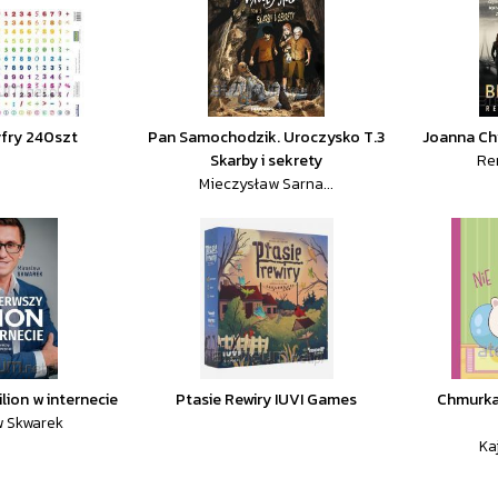
yfry 240szt
Pan Samochodzik. Uroczysko T.3
Joanna Ch
Skarby i sekrety
Re
Mieczysław Sarna...
lion w internecie
Ptasie Rewiry IUVI Games
Chmurka 
w Skwarek
Ka