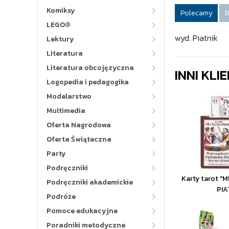
Komiksy
Polecamy
B
LEGO®
wyd. Piatnik
Lektury
Literatura
Literatura obcojęzyczna
INNI KLI
Logopedia i pedagogika
Modelarstwo
Multimedia
Oferta Nagrodowa
Oferta Świąteczna
Party
Podręczniki
Karty tarot "
Podręczniki akademickie
PIA
Podróże
Pomoce edukacyjne
Poradniki metodyczne