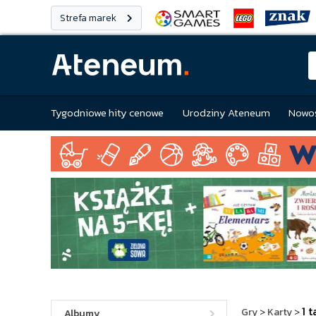
Strefa marek
Tygodniowe hity cenowe
Urodziny Ateneum
Nowoś
1 t
Gry
>
Karty
>
Albumy