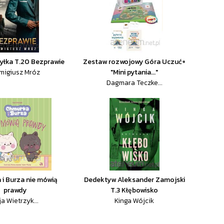
yłka T.20 Bezprawie
Zestaw rozwojowy Góra Uczuć+
migiusz Mróz
"Mini pytania..."
Dagmara Teczke...
i Burza nie mówią
Dedektyw Aleksander Zamojski
prawdy
T.3 Kłębowisko
ja Wietrzyk...
Kinga Wójcik