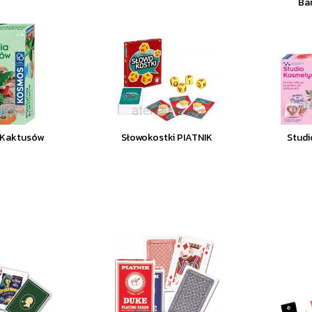
Ba
 Kaktusów
Słowokostki PIATNIK
Stud