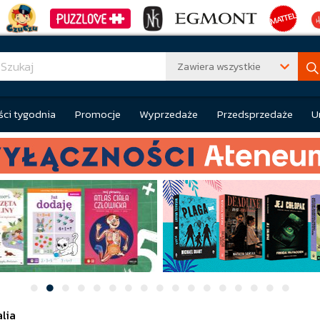
Zawiera wszystkie
ci tygodnia
Promocje
Wyprzedaże
Przedsprzedaże
U
alia