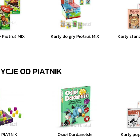
y Piotruś MIX
Karty do gry Piotruś MIX
Karty stan
ZYCJE OD
PIATNIK
 PIATNIK
Osioł Dardanelski
Karty poj