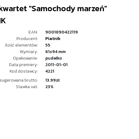
 kwartet "Samochody marzeń"
IK
EAN:
9001890422119
Producent:
Piatnik
Ilość elementów:
55
Wymiary:
61x94 mm
Opakowanie:
pudełko
Data premiery:
2011-01-01
Kod dostawcy:
4221
sugerowana brutto:
13.99zł
Stawka vat:
23%