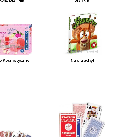
nksy PIATNIK
PIATNIK
io Kosmetyczne
Na orzechy!