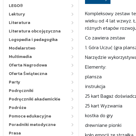
LEGO®
Kompleksowy zestaw ter
Lektury
wieku od 4 lat wzwyż. 
Literatura
różnych etapów rozwoju
Literatura obcojęzyczna
Co zawiera zestaw
Logopedia i pedagogika
1. Góra Uczuć (gra plan
Modelarstwo
Multimedia
Narzędzie wykorzystywan
Oferta Nagrodowa
Elementy:
Oferta Świąteczna
plansza
Party
instrukcja
Podręczniki
25 kart Bagaż doświadc
Podręczniki akademickie
25 kart Wyzwania
Podróże
kostka do gry
Pomoce edukacyjne
Poradniki metodyczne
drewniane pionki
Prasa
koło emocji ze strzałką