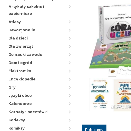
Artykuły szkolne i
papiernicze
Atlasy
Dewocjonalia
Dla dzieci
Dla zwierząt
Do nauki zawodu
Dom i ogród
Elektronika
Encyklopedie
Gry
Języki obce
Kalendarze
Karnety i pocztówki
Kodeksy
Komiksy
Polecamy