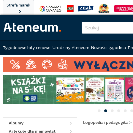
Strefa marek
Tygodniowe hity cenowe
Urodziny Ateneum
Nowości tygodnia
Pr
Logopedia i pedagogika
>
Albumy
Artykuły dla niemowląt