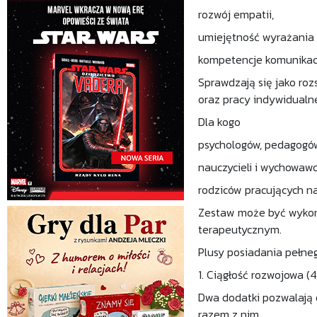
rozwój empatii,
umiejętność wyrażania u
kompetencje komunikacy
Sprawdzają się jako ro
oraz pracy indywidualne
Dla kogo
psychologów, pedagogów
nauczycieli i wychowaw
rodziców pracujących na
Zestaw może być wykorz
terapeutycznym.
Plusy posiadania pełne
1. Ciągłość rozwojowa (41
Dwa dodatki pozwalają 
razem z nim.