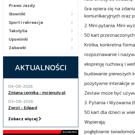
Prawo Jazdy
Gra opiera się na zdan
Słowniki
komunikacyjnych oraz p
Sport i rekreacja
2. Mini pytania. Mini wy
Tekstylia
50 kart przeznaczonych
Upominki
Krótka, konkretna form
Zabawki
rozpoznawanie i nazywa
ekspresję ruchową i wer
AKTUALNOŚCI
budowanie pierwszych k
pozytywne interakcje w 
04-08-2026
Zestaw może być używan
Zmiana cennika - mojenuty.pl
03-08-2026
3. Pytania i Wyzwania (
Zwrot - Edgard
50 kart dla dzieci w wi
Zobacz więcej
Wspierają:
pogłębianie świadomośc