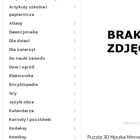
Artykuły szkolne i
papiernicze
Atlasy
Dewocjonalia
Dla dzieci
Dla zwierząt
Do nauki zawodu
Dom i ogród
Elektronika
Encyklopedie
Gry
Języki obce
Kalendarze
Karnety i pocztówki
Kodeksy
Puzzle 3D Myszka Minni
Komiksy