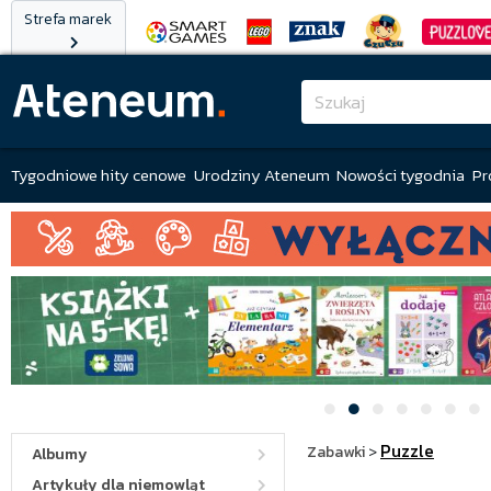
Strefa marek
Tygodniowe hity cenowe
Urodziny Ateneum
Nowości tygodnia
Pr
Puzzle
Zabawki
>
Albumy
Artykuły dla niemowląt