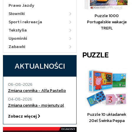
Prawo Jazdy
Słowniki
Puzzle 1000
Sport i rekreacja
Portugalskie wakacje
TREFL
Tekstylia
Upominki
Zabawki
PUZZLE
AKTUALNOŚCI
06-08-2026
Zmiana cennika - Alfa Pastello
04-08-2026
Zmiana cennika - mojenuty.pl
Puzzle 10 układanek
Zobacz więcej
20el Świnka Peppa