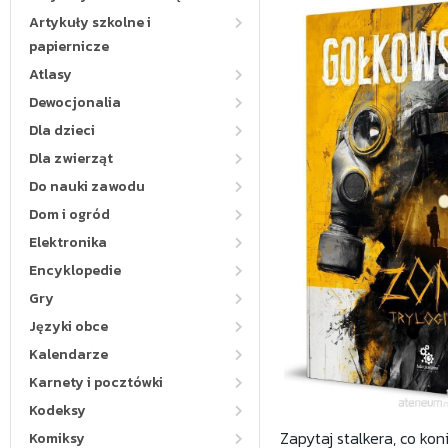
Artykuły szkolne i
papiernicze
Atlasy
Dewocjonalia
Dla dzieci
Dla zwierząt
Do nauki zawodu
Dom i ogród
Elektronika
Encyklopedie
Gry
Języki obce
Kalendarze
Karnety i pocztówki
Kodeksy
Zapytaj stalkera, co kon
Komiksy