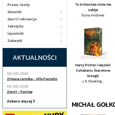
To królestwo mnie nie
Prawo Jazdy
zabije
Słowniki
Ilona Andrews
Sport i rekreacja
Tekstylia
Upominki
Zabawki
AKTUALNOŚCI
Harry Potter i więzień
Azkabanu. (barwione
06-08-2026
brzegi)
Zmiana cennika - Alfa Pastello
J. K. Rowling...
05-08-2026
Zwrot - Pactwa
Zobacz więcej
MICHAŁ GOŁK