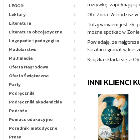
rozrywkę, zapełniającą
LEGO®
Oto Zona. Wchodzisz w t
Lektury
Literatura
Tutaj wrogiem jest zło p
można spotkać w Zonie -
Literatura obcojęzyczna
Logopedia i pedagogika
Powiadają, że najgorsza 
karabin i granat w kiesz
Modelarstwo
Multimedia
Książka składa się z: Oł
Oferta Nagrodowa
Oferta Świąteczna
INNI KLIENCI
Party
Podręczniki
Podręczniki akademickie
Podróże
Pomoce edukacyjne
Poradniki metodyczne
Prasa