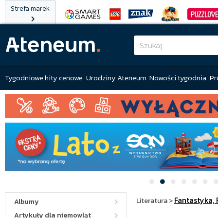
Strefa marek
Tygodniowe hity cenowe
Urodziny Ateneum
Nowości tygodnia
Pr
Fantastyka, 
Literatura
>
Albumy
Artykuły dla niemowląt