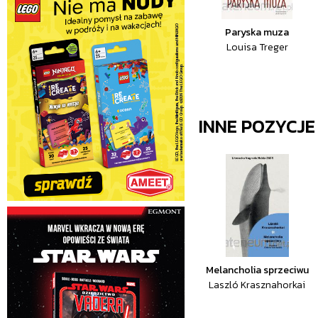
Paryska muza
Louisa Treger
INNE POZYCJ
Melancholia sprzeciwu
Laszló Krasznahorkai