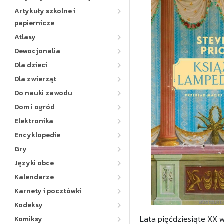
Artykuły szkolne i
papiernicze
Atlasy
Dewocjonalia
Dla dzieci
Dla zwierząt
Do nauki zawodu
Dom i ogród
Elektronika
Encyklopedie
Gry
Języki obce
Kalendarze
Karnety i pocztówki
Kodeksy
Lata pięćdziesiąte XX w
Komiksy