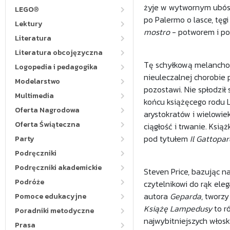
żyje w wytwornym ubóst
LEGO®
po Palermo o lasce, tęgi
Lektury
mostro
- potworem i poż
Literatura
Literatura obcojęzyczna
Tę schyłkową melancho
Logopedia i pedagogika
nieuleczalnej chorobie 
Modelarstwo
pozostawi. Nie spłodził 
Multimedia
końcu książęcego rodu 
Oferta Nagrodowa
arystokratów i wielowie
Oferta Świąteczna
ciągłość i trwanie. Ksią
pod tytułem
Il Gattopar
Party
Podręczniki
Podręczniki akademickie
Steven Price, bazując n
Podróże
czytelnikowi do rąk ele
autora
Geparda
, tworz
Pomoce edukacyjne
Książę Lampedusy
to r
Poradniki metodyczne
najwybitniejszych włosk
Prasa