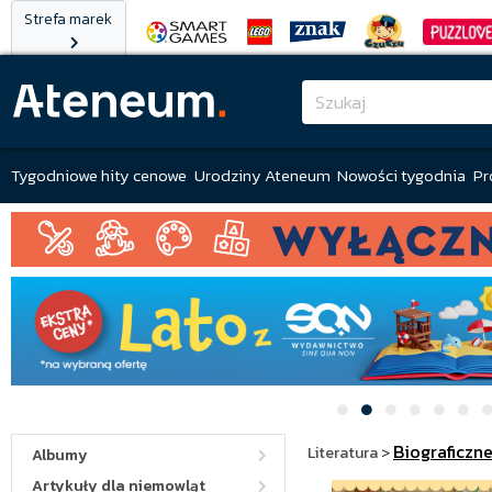
Strefa marek
Tygodniowe hity cenowe
Urodziny Ateneum
Nowości tygodnia
Pr
Biograficzn
Literatura
>
Albumy
Artykuły dla niemowląt