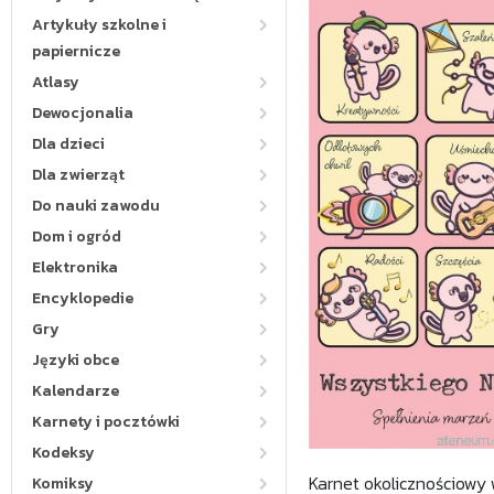
Artykuły szkolne i
papiernicze
Atlasy
Dewocjonalia
Dla dzieci
Dla zwierząt
Do nauki zawodu
Dom i ogród
Elektronika
Encyklopedie
Gry
Języki obce
Kalendarze
Karnety i pocztówki
Kodeksy
Karnet okolicznościowy 
Komiksy