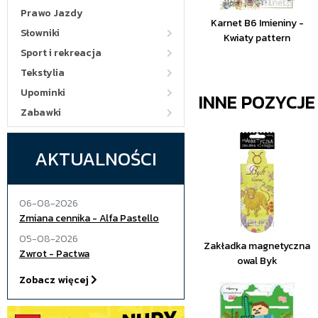
Prawo Jazdy
Karnet B6 Imieniny -
Słowniki
Kwiaty pattern
Sport i rekreacja
Tekstylia
Upominki
INNE POZYCJ
Zabawki
AKTUALNOŚCI
06-08-2026
Zmiana cennika - Alfa Pastello
05-08-2026
Zakładka magnetyczna
Zwrot - Pactwa
owal Byk
Zobacz więcej