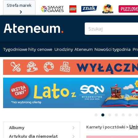
Strefa marek
Tygodniowe hity cenowe
Urodziny Ateneum
Nowości tygodnia
Pr
Uni
Karnety i pocztówki
>
Albumy
Artykuły dla niemowląt