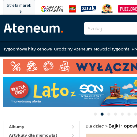
Strefa marek
Tygodniowe hity cenowe
Urodziny Ateneum
Nowości tygodnia
Pr
Bajki i opow
Dla dzieci
>
Albumy
Artykuły dla niemowląt