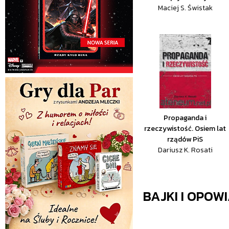
Maciej S. Świstak
Propaganda i
rzeczywistość. Osiem lat
rządów PiS
Dariusz K. Rosati
BAJKI I OPOW