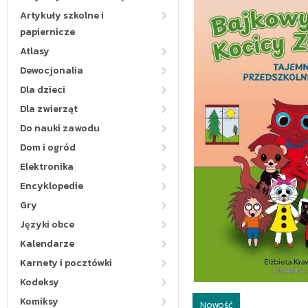
Artykuły szkolne i
papiernicze
Atlasy
Dewocjonalia
Dla dzieci
Dla zwierząt
Do nauki zawodu
Dom i ogród
Elektronika
Encyklopedie
Gry
Języki obce
Kalendarze
Karnety i pocztówki
Kodeksy
Komiksy
Nowość