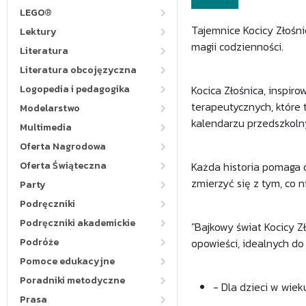
LEGO®
Tajemnice Kocicy Złośni
Lektury
magii codzienności.
Literatura
Literatura obcojęzyczna
Logopedia i pedagogika
Kocica Złośnica, inspir
terapeutycznych, które 
Modelarstwo
kalendarzu przedszkol
Multimedia
Oferta Nagrodowa
Oferta Świąteczna
Każda historia pomaga d
zmierzyć się z tym, co 
Party
Podręczniki
Podręczniki akademickie
"Bajkowy świat Kocicy Z
Podróże
opowieści, idealnych do
Pomoce edukacyjne
Poradniki metodyczne
- Dla dzieci w wieku
Prasa