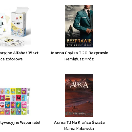
acyjne Alfabet 35szt
Joanna Chyłka T.20 Bezprawie
aca zbiorowa.
Remigiusz Mróz
tywacyjne Wspaniale!
Aurea T.1 Na Krańcu Świata
Mania Kokowska