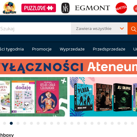
Zawiera wszystkie
ci tygodnia
Promocje
Wyprzedaże
Przedsprzedaże
U
chboxy