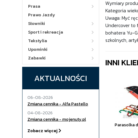
Wymiary produk
Prasa
Kategoria wiek
Prawo Jazdy
Uwaga: Myć ręc
Słowniki
Undercover to 
Sport i rekreacja
bohatera Yu-G
szkolnych, arty
Tekstylia
Upominki
Zabawki
INNI KLI
AKTUALNOŚCI
06-08-2026
Zmiana cennika - Alfa Pastello
04-08-2026
Zmiana cennika - mojenuty.pl
Parasolka d
Zobacz więcej