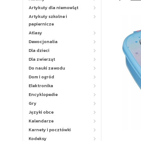
Artykuły dla niemowląt
Artykuły szkolne i
papiernicze
Atlasy
Dewocjonalia
Dla dzieci
Dla zwierząt
Do nauki zawodu
Dom i ogród
Elektronika
Encyklopedie
Gry
Języki obce
Kalendarze
Karnety i pocztówki
Kodeksy