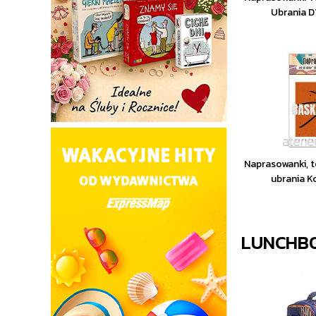
Ubrania D
Naprasowanki, t
ubrania 
LUNCHB