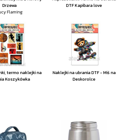
Drzewa
DTF Kapibara love
ucy Flaming
ki, termo naklejki na
Naklejki na ubrania DTF - Miś na
nia Koszykówka
Deskorolce