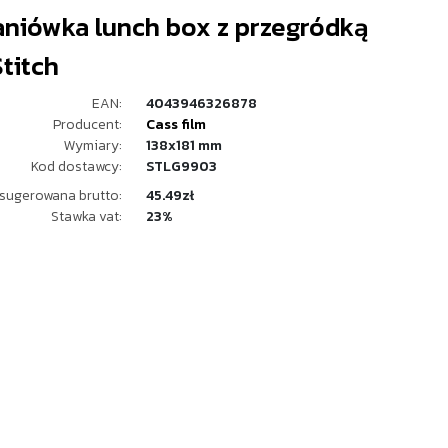
aniówka lunch box z przegródką
Stitch
EAN:
4043946326878
Producent:
Cass film
Wymiary:
138x181 mm
Kod dostawcy:
STLG9903
sugerowana brutto:
45.49zł
Stawka vat:
23%