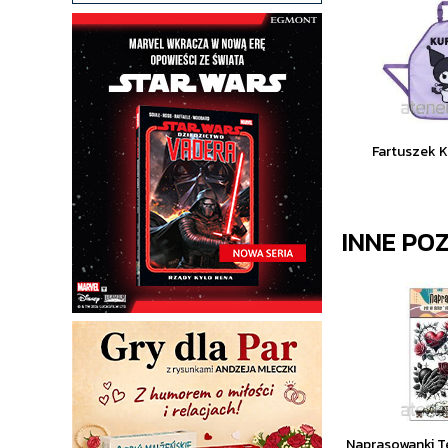
Fartuszek K
INNE PO
Naprasowanki T