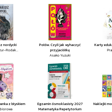
sz nordycki
Połów. Czyli jak wyhaczyć
Karty eduk
zur-Rodak...
przyjaciółkę
Pr
Asako Yuzuki
wanka z błyskiem
Egzamin ósmoklasisty 2027
Naklejki mo
zbiorowa
Matematyka Repetytorium