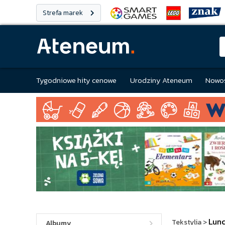
Strefa marek
Tygodniowe hity cenowe
Urodziny Ateneum
Nowoś
Lun
Tekstylia
>
Albumy