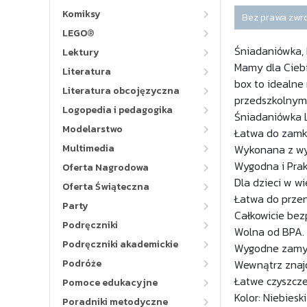
Komiksy
Bez prawa zwr
LEGO®
Śniadaniówka, L
Lektury
Mamy dla Ciebi
Literatura
box to idealne
Literatura obcojęzyczna
przedszkolnym
Logopedia i pedagogika
Śniadaniówka L
Modelarstwo
Łatwa do zamkn
Multimedia
Wykonana z wys
Wygodna i Prak
Oferta Nagrodowa
Dla dzieci w w
Oferta Świąteczna
Łatwa do przen
Party
Całkowicie bez
Podręczniki
Wolna od BPA.
Podręczniki akademickie
Wygodne zamyka
Podróże
Wewnątrz znajd
Łatwe czyszcze
Pomoce edukacyjne
Kolor: Niebieski
Poradniki metodyczne