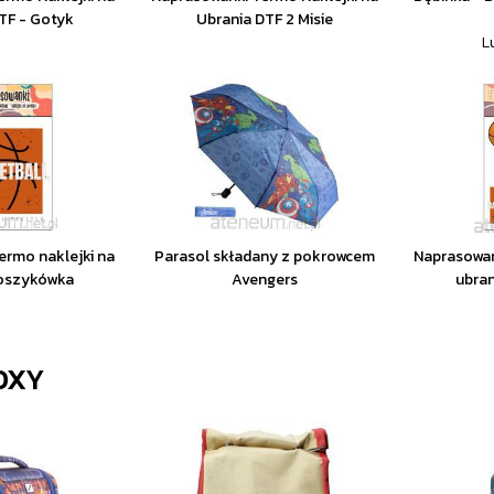
TF - Gotyk
Ubrania DTF 2 Misie
L
ermo naklejki na
Parasol składany z pokrowcem
Naprasowan
Koszykówka
Avengers
ubra
OXY