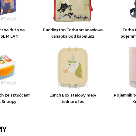
czna duża na
Paddington Torba śniadaniowa
Torba t
 5L MILAN
Kanapka pod kapelusz.
pojemni
ch ze sztućcami
Lunch Box stalowy mały
Pojemnik t
s Snoopy
Jednorożec
K
MY