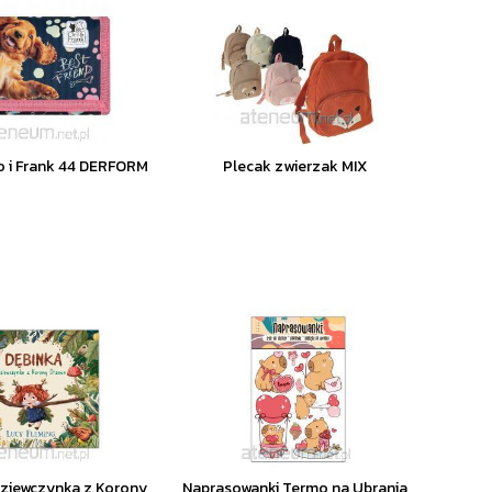
o i Frank 44 DERFORM
Plecak zwierzak MIX
Dziewczynka z Korony
Naprasowanki Termo na Ubrania