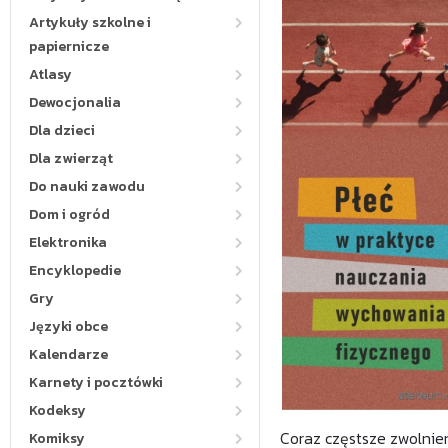
Artykuły szkolne i
papiernicze
Atlasy
Dewocjonalia
Dla dzieci
Dla zwierząt
Do nauki zawodu
Dom i ogród
Elektronika
Encyklopedie
Gry
Języki obce
Kalendarze
Karnety i pocztówki
Kodeksy
Coraz częstsze zwolnie
Komiksy