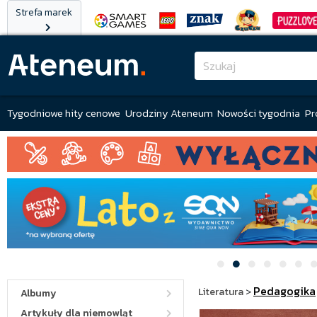
Strefa marek
Tygodniowe hity cenowe
Urodziny Ateneum
Nowości tygodnia
Pr
Pedagogika
Literatura
>
Albumy
Artykuły dla niemowląt