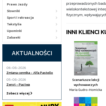
przeprowadzonych badań
Prawo Jazdy
wielokontekstowej inte
Słowniki
fizycznym, wpływających
Sport i rekreacja
Tekstylia
INNI KLIENCI
Upominki
Zabawki
AKTUALNOŚCI
06-08-2026
Zmiana cennika - Alfa Pastello
05-08-2026
Scenariusze lekcji
Zwrot - Pactwa
wychowawczych
Maria Gudro-Homicka
Zobacz więcej