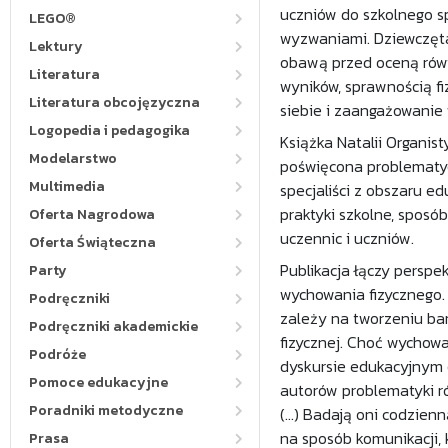
uczniów do szkolnego sp
LEGO®
wyzwaniami. Dziewczęta
Lektury
obawą przed oceną rówi
Literatura
wyników, sprawnością f
Literatura obcojęzyczna
siebie i zaangażowanie 
Logopedia i pedagogika
Książka Natalii Organis
Modelarstwo
poświęcona problematyc
Multimedia
specjaliści z obszaru ed
praktyki szkolne, spos
Oferta Nagrodowa
uczennic i uczniów.
Oferta Świąteczna
Publikacja łączy persp
Party
wychowania fizycznego. 
Podręczniki
zależy na tworzeniu ba
Podręczniki akademickie
fizycznej. Choć wychow
Podróże
dyskursie edukacyjnym c
Pomoce edukacyjne
autorów problematyki ró
Poradniki metodyczne
(...) Badają oni codzie
na sposób komunikacji, 
Prasa