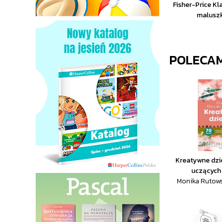
Fisher-Price K
malusz
POLECA
Kreatywne dzi
uczących 
Monika Rutow