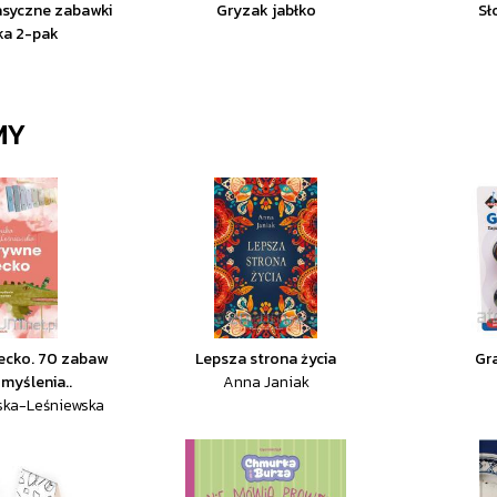
lasyczne zabawki
Gryzak jabłko
Sł
ka 2-pak
MY
ecko. 70 zabaw
Lepsza strona życia
Gr
myślenia..
Anna Janiak
ska-Leśniewska