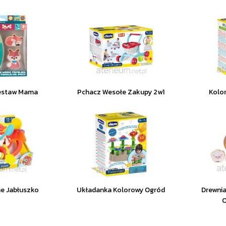
Zestaw Mama
Pchacz Wesołe Zakupy 2w1
Kolor
e Jabłuszko
Układanka Kolorowy Ogród
Drewni
O