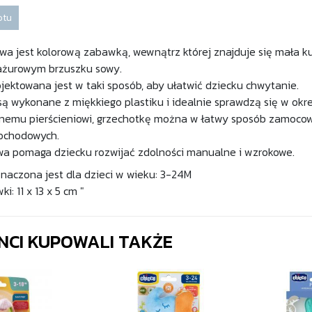
otu
wa jest kolorową zabawką, wewnątrz której znajduje się mała ku
 ażurowym brzuszku sowy.
ektowana jest w taki sposób, aby ułatwić dziecku chwytanie.
są wykonane z miękkiego plastiku i idealnie sprawdzą się w ok
znemu pierścieniowi, grzechotkę można w łatwy sposób zamocow
mochodowych.
a pomaga dziecku rozwijać zdolności manualne i wzrokowe.
aczona jest dla dzieci w wieku: 3-24M
: 11 x 13 x 5 cm "
ENCI KUPOWALI TAKŻE