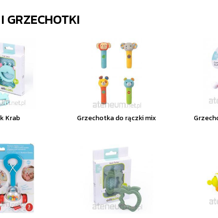
 I GRZECHOTKI
k Krab
Grzechotka do rączki mix
Grzech