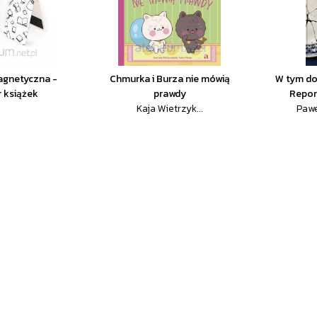
agnetyczna -
Chmurka i Burza nie mówią
W tym do
 książek
prawdy
Repor
Kaja Wietrzyk...
Pawe