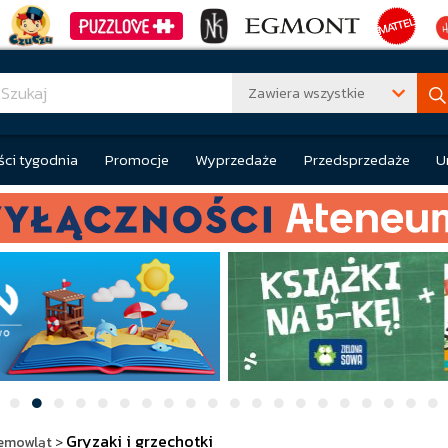
Zawiera wszystkie
ci tygodnia
Promocje
Wyprzedaże
Przedsprzedaże
U
Gryzaki i grzechotki
iemowląt
>