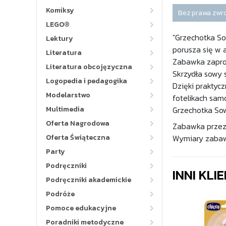
Komiksy
Bez prawa zwr
LEGO®
"Grzechotka So
Lektury
porusza się w
Literatura
Zabawka zaproj
Literatura obcojęzyczna
Skrzydła sowy 
Logopedia i pedagogika
Dzięki praktyc
Modelarstwo
fotelikach sa
Multimedia
Grzechotka Sow
Oferta Nagrodowa
Zabawka przezn
Oferta Świąteczna
Wymiary zabawki
Party
Podręczniki
INNI KLI
Podręczniki akademickie
Podróże
Pomoce edukacyjne
Poradniki metodyczne