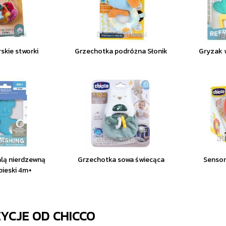
skie stworki
Grzechotka podróżna Słonik
Gryzak 
alą nierdzewną
Grzechotka sowa świecąca
Sensor
bieski 4m+
ZYCJE OD
CHICCO