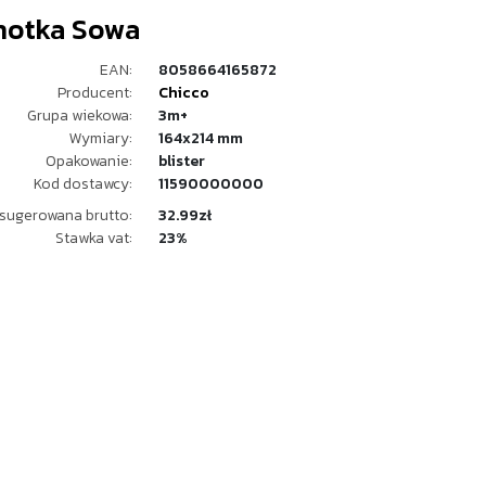
hotka Sowa
EAN:
8058664165872
Producent:
Chicco
Grupa wiekowa:
3m+
Wymiary:
164x214 mm
Opakowanie:
blister
Kod dostawcy:
11590000000
sugerowana brutto:
32.99zł
Stawka vat:
23%