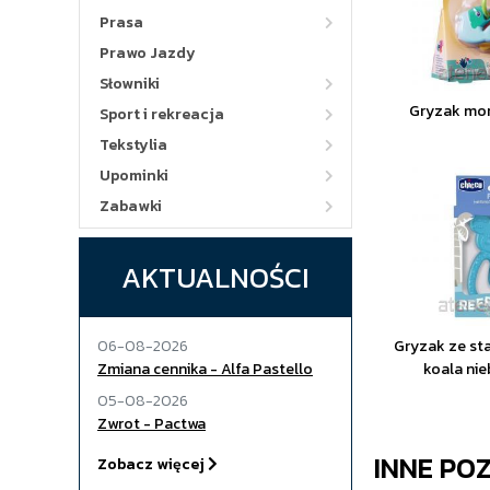
Prasa
Prawo Jazdy
Słowniki
Gryzak mor
Sport i rekreacja
Tekstylia
Upominki
Zabawki
AKTUALNOŚCI
06-08-2026
Gryzak ze st
Zmiana cennika - Alfa Pastello
koala nie
05-08-2026
Zwrot - Pactwa
INNE PO
Zobacz więcej