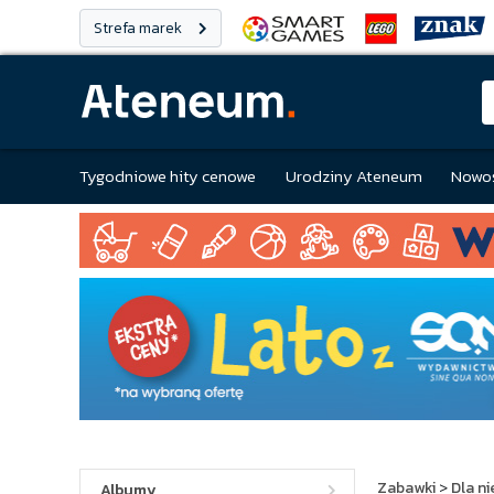
Strefa marek
Tygodniowe hity cenowe
Urodziny Ateneum
Nowoś
Zabawki
>
Dla n
Albumy