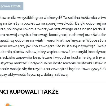
 prawa zwrotu
awce dla wszystkich grup wiekowych! Ta solidna huśtawka z tw
 na świeżym powietrzu na sporej wysokości. Dzięki odpornej 
orze, solidnym linkom z tworzywa sztucznego oraz nośności do 1
ra rozwój zmysłu równowagi, koordynacji ruchowej oraz świadomoś
ugości są odporne na wiatr i warunki atmosferyczne. Wyposażon
no wewnątrz, jak i na zewnątrz. Kto huśta się najwyżej? Trwa
żenia placów zabaw, który wspiera rozwój motoryki, koordynacj
siedzisko zapewnia bezpieczne i wygodne huśtanie się, a liny o
astyczny montaż i indywidualne dostosowanie huśtawki. Dzięk
nale nadaje się do użytku na zewnątrz i będzie towarzyszyć dz
łączy aktywność fizyczną z dobrą zabawą.
ENCI KUPOWALI TAKŻE