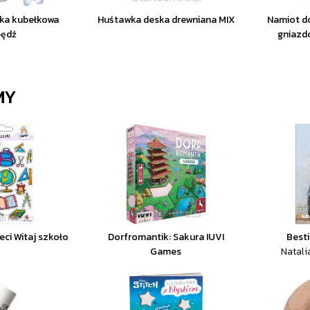
ka kubełkowa
Huśtawka deska drewniana MIX
Namiot do
będź
gniazd
MY
ieci Witaj szkoło
Dorfromantik: Sakura IUVI
Besti
Games
Natali