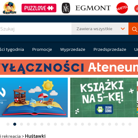
Zawiera wszystkie
ci tygodnia
Promocje
Wyprzedaże
Przedsprzedaże
U
Huśtawki
i rekreacja
>