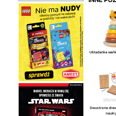
Układanka wańk
Dwustrone drew
nauki 