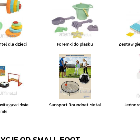
tel dla dzieci
Foremki do piasku
Zestaw gie
witująca i dwie
Sunsport Roundnet Metal
Jednor
amki
ZYCJE OD
SMALL FOOT