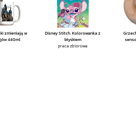
ki zmieniają w
Disney Stitch. Kolorowanka z
Grzec
ejów 440ml
błyskiem
senso
praca zbiorowa