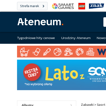
Strefa marek
Tygodniowe hity cenowe
Urodziny Ateneum
Nowoś
Zabawki
>
Sport 
Albumy