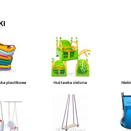
KI
ka plastikowa
Huśtawka zielona
Nieb