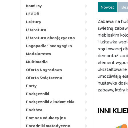
Komiksy
Nowość
Bez
LEGO®
Zabawa na huśt
Lektury
świetną zabawę
Literatura
niebieskim kol
Literatura obcojęzyczna
Huśtawka wspie
Logopedia i pedagogika
regulowanej dł
Modelarstwo
demontaż zarów
Multimedia
element wyposa
ukształtowane 
Oferta Nagrodowa
umożliwiają el
Oferta Świąteczna
huśtawka dosko
Party
zabawy, który 
Podręczniki
Podręczniki akademickie
INNI KLI
Podróże
Pomoce edukacyjne
Poradniki metodyczne