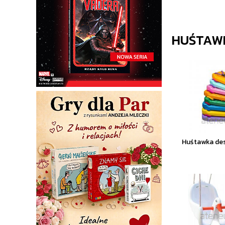
HUŚTAW
Huśtawka des