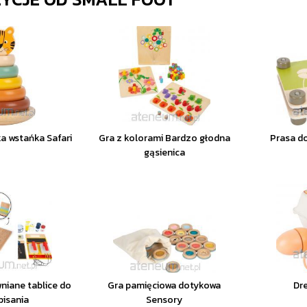
a wstańka Safari
Gra z kolorami Bardzo głodna
Prasa do
gąsienica
niane tablice do
Gra pamięciowa dotykowa
Dr
pisania
Sensory