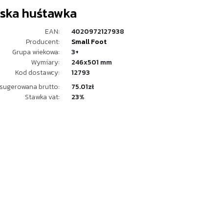
eska huśtawka
EAN:
4020972127938
Producent:
Small Foot
Grupa wiekowa:
3+
Wymiary:
246x501 mm
Kod dostawcy:
12793
sugerowana brutto:
75.01zł
Stawka vat:
23%