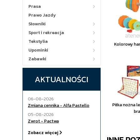
Prasa
Prawo Jazdy
Słowniki
Sport i rekreacja
Tekstylia
Kolorowy han
Upominki
Zabawki
AKTUALNOŚCI
06-08-2026
Piłka nożna le
Zmiana cennika - Alfa Pastello
br
05-08-2026
Zwrot - Pactwa
Zobacz więcej
INNE PO