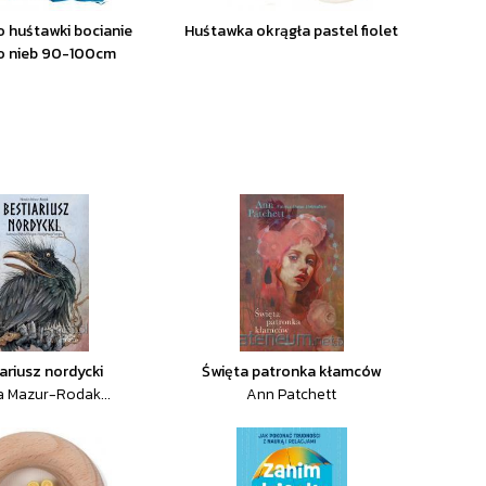
 huśtawki bocianie
Huśtawka okrągła pastel fiolet
o nieb 90-100cm
ariusz nordycki
Święta patronka kłamców
a Mazur-Rodak...
Ann Patchett