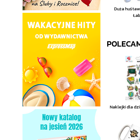
Duża huśtaw
Ła
POLECA
Naklejki dla dz