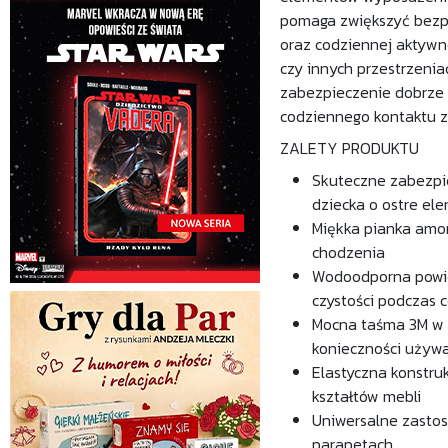
pomaga zwiększyć bezpi
oraz codziennej aktywn
czy innych przestrzenia
zabezpieczenie dobrze 
codziennego kontaktu 
ZALETY PRODUKTU
Skuteczne zabezpie
dziecka o ostre el
Miękka pianka amor
chodzenia
Wodoodporna powier
czystości podczas
Mocna taśma 3M w z
konieczności używa
Elastyczna konstru
kształtów mebli
Uniwersalne zastoso
parapetach