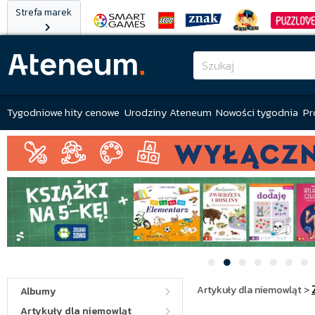
Strefa marek
Tygodniowe hity cenowe
Urodziny Ateneum
Nowości tygodnia
Pr
Artykuły dla niemowląt
>
Albumy
Artykuły dla niemowląt