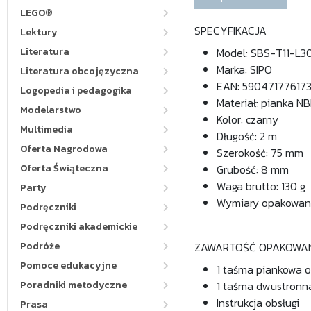
LEGO®
SPECYFIKACJA
Lektury
Literatura
Model: SBS-T11-L3
Marka: SIPO
Literatura obcojęzyczna
EAN: 59047177617
Logopedia i pedagogika
Materiał: pianka NB
Modelarstwo
Kolor: czarny
Multimedia
Długość: 2 m
Oferta Nagrodowa
Szerokość: 75 mm
Oferta Świąteczna
Grubość: 8 mm
Waga brutto: 130 g
Party
Wymiary opakowania:
Podręczniki
Podręczniki akademickie
Podróże
ZAWARTOŚĆ OPAKOWA
Pomoce edukacyjne
1 taśma piankowa o
Poradniki metodyczne
1 taśma dwustronn
Instrukcja obsługi
Prasa