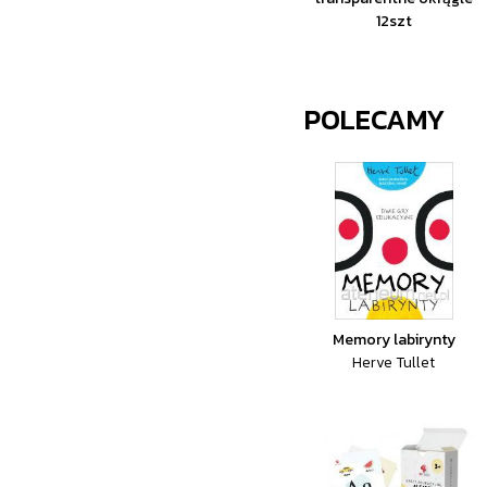
12szt
POLECAMY
Memory labirynty
Herve Tullet