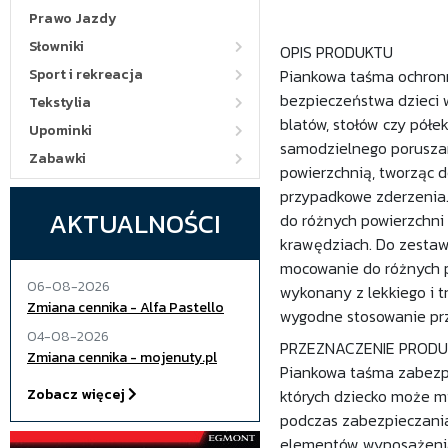
Prawo Jazdy
Słowniki
OPIS PRODUKTU
Sport i rekreacja
Piankowa taśma ochronn
bezpieczeństwa dzieci 
Tekstylia
blatów, stołów czy półe
Upominki
samodzielnego poruszani
Zabawki
powierzchnią, tworząc 
przypadkowe zderzenia.
AKTUALNOŚCI
do różnych powierzchni 
krawędziach. Do zestaw
mocowanie do różnych p
06-08-2026
wykonany z lekkiego i 
Zmiana cennika - Alfa Pastello
wygodne stosowanie prz
04-08-2026
PRZEZNACZENIE PROD
Zmiana cennika - mojenuty.pl
Piankowa taśma zabezpi
Zobacz więcej
których dziecko może mi
podczas zabezpieczania
elementów wyposażenia 