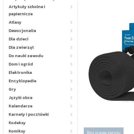
Artykuły szkolne i
papiernicze
Atlasy
Dewocjonalia
Dla dzieci
Dla zwierząt
Do nauki zawodu
Dom i ogród
Elektronika
Encyklopedie
Gry
Języki obce
Kalendarze
Karnety i pocztówki
Kodeksy
Komiksy
Bez prawa zwrotu