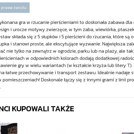
 prawa zwrotu
ykonana gra w rzucanie pierścieniami to doskonała zabawa dla ca
gn i urocze motywy zwierzęce, w tym żaba, wiewiórka, ptaszek, kr
staw składa się z 5 słupków i 5 pierścieni do rzucania, które są
łupka i stanowi proste, ale ekscytujące wyzwanie. Największa za
ać nie tylko na zewnątrz w ogrodzie, parku lub na plaży, ale 
ierścieniach w odpowiednich kolorach dodają dodatkowej radośc
wienie gry w wielu wariantach (w kształcie krzyża lub litery T)
na łatwe przechowywanie i transport zestawu. Idealnie nadaje 
w pomieszczeniach! Doskonale łączy się z innymi grami z linii p
.
ENCI KUPOWALI TAKŻE