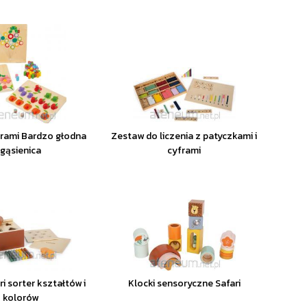
orami Bardzo głodna
Zestaw do liczenia z patyczkami i
gąsienica
cyframi
i sorter kształtów i
Klocki sensoryczne Safari
kolorów