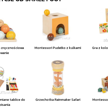
a zręcznościowa
Montessori Pudełko z kulkami
Gra z kol
owanie
niane tablice do
Grzechotka Rainmaker Safari
Montessor
pisania