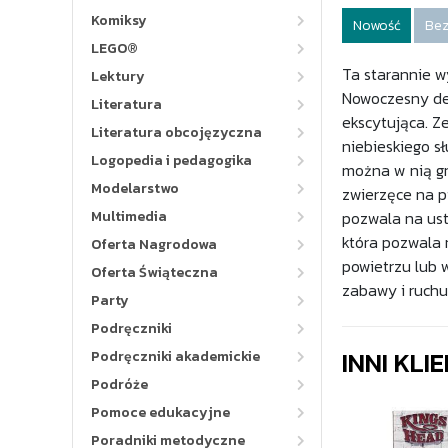
Komiksy
Nowość
Bez
LEGO®
Ta starannie w
Lektury
Nowoczesny desi
Literatura
ekscytująca. Ze
Literatura obcojęzyczna
niebieskiego s
Logopedia i pedagogika
można w nią gr
Modelarstwo
zwierzęce na p
Multimedia
pozwala na usta
która pozwala 
Oferta Nagrodowa
powietrzu lub 
Oferta Świąteczna
zabawy i ruchu
Party
Podręczniki
INNI KLI
Podręczniki akademickie
Podróże
Pomoce edukacyjne
Poradniki metodyczne