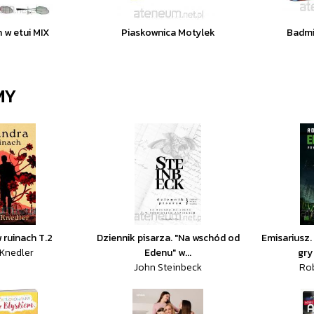
 w etui MIX
Piaskownica Motylek
Badmi
MY
 ruinach T.2
Dziennik pisarza. "Na wschód od
Emisariusz.
Knedler
Edenu" w...
gry
John Steinbeck
Rob