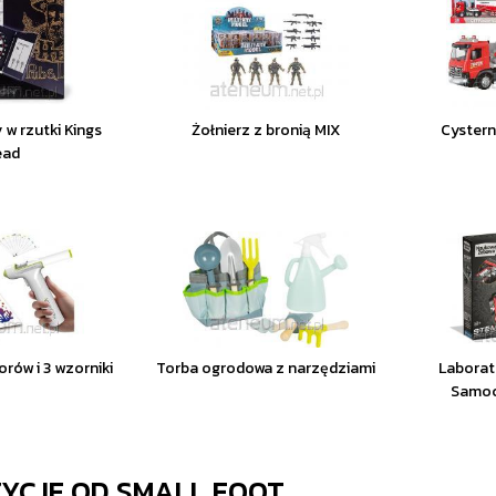
 w rzutki Kings
Żołnierz z bronią MIX
Cystern
ead
orów i 3 wzorniki
Torba ogrodowa z narzędziami
Laborat
Samoc
ZYCJE OD
SMALL FOOT