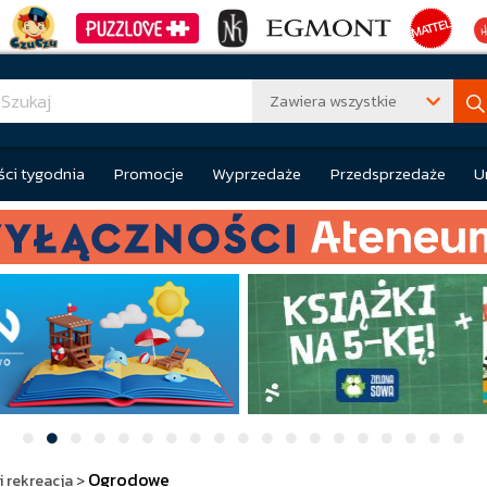
Zawiera wszystkie
ci tygodnia
Promocje
Wyprzedaże
Przedsprzedaże
U
Ogrodowe
i rekreacja
>