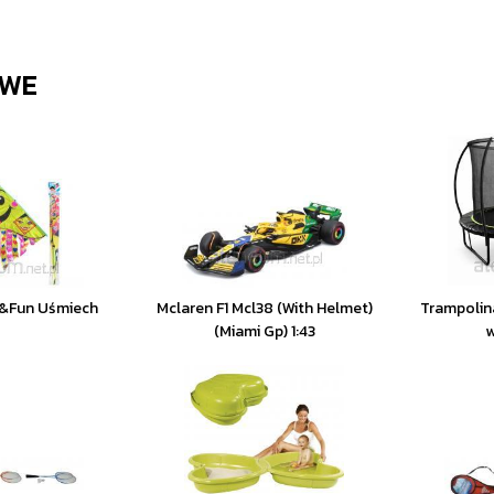
WE
u&Fun Uśmiech
Mclaren F1 Mcl38 (With Helmet)
Trampolin
(Miami Gp) 1:43
w