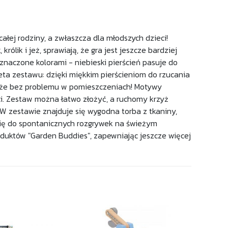
łej rodziny, a zwłaszcza dla młodszych dzieci!
ólik i jeż, sprawiają, że gra jest jeszcze bardziej
 oznaczone kolorami - niebieski pierścień pasuje do
leta zestawu: dzięki miękkim pierścieniom do rzucania
także bez problemu w pomieszczeniach! Motywy
i. Zestaw można łatwo złożyć, a ruchomy krzyż
. W zestawie znajduje się wygodna torba z tkaniny,
się do spontanicznych rozgrywek na świeżym
roduktów "Garden Buddies", zapewniając jeszcze więcej