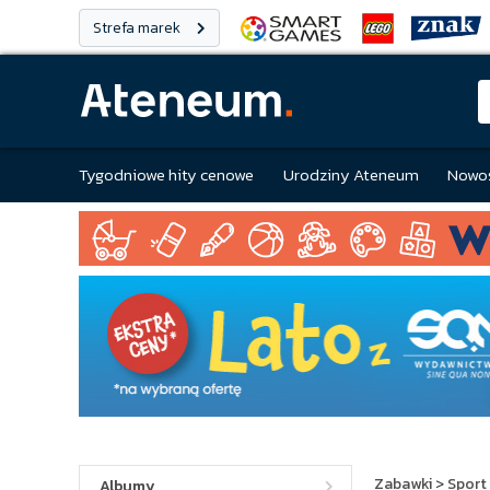
Strefa marek
Tygodniowe hity cenowe
Urodziny Ateneum
Nowoś
Zabawki
>
Sport 
Albumy