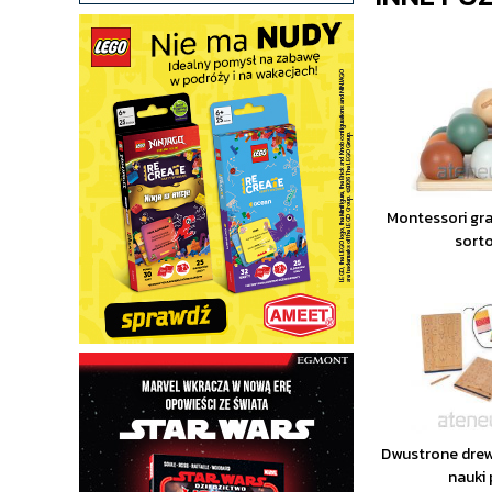
Montessori gr
sort
Dwustrone drew
nauki 