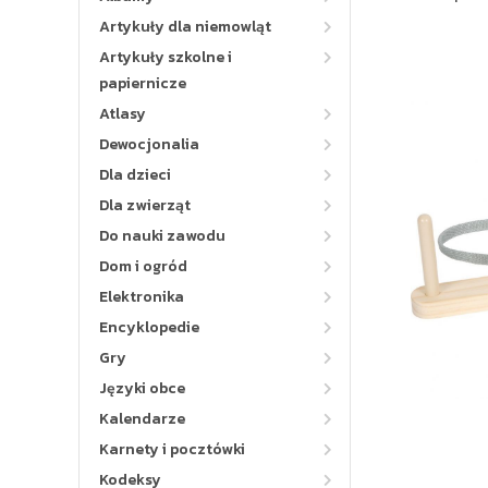
Artykuły dla niemowląt
Artykuły szkolne i
papiernicze
Atlasy
Dewocjonalia
Dla dzieci
Dla zwierząt
Do nauki zawodu
Dom i ogród
Elektronika
Encyklopedie
Gry
Języki obce
Kalendarze
Karnety i pocztówki
Kodeksy