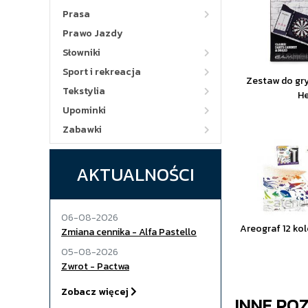
Prasa
Prawo Jazdy
Słowniki
Sport i rekreacja
Zestaw do gry
Tekstylia
H
Upominki
Zabawki
AKTUALNOŚCI
06-08-2026
Areograf 12 kol
Zmiana cennika - Alfa Pastello
05-08-2026
Zwrot - Pactwa
Zobacz więcej
INNE PO