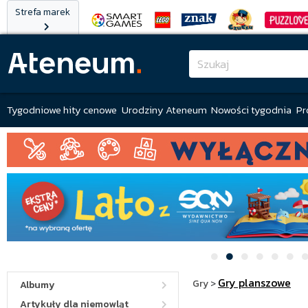
Strefa marek
Tygodniowe hity cenowe
Urodziny Ateneum
Nowości tygodnia
Pr
Gry planszowe
Gry
>
Albumy
Artykuły dla niemowląt