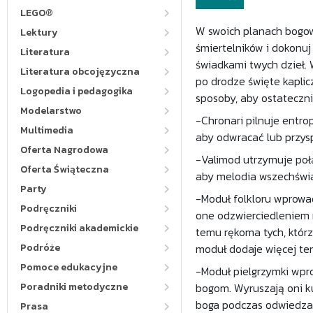
LEGO®
W swoich planach bogow
Lektury
śmiertelników i dokonuj
Literatura
świadkami twych dzieł. 
Literatura obcojęzyczna
po drodze święte kaplic
Logopedia i pedagogika
sposoby, aby ostatecz
Modelarstwo
-Chronari pilnuje entro
Multimedia
aby odwracać lub przys
Oferta Nagrodowa
-Valimod utrzymuje poł
Oferta Świąteczna
aby melodia wszechświ
Party
-Moduł folkloru wprowad
Podręczniki
one odzwierciedleniem 
Podręczniki akademickie
temu rękoma tych, którz
Podróże
moduł dodaje więcej te
Pomoce edukacyjne
-Moduł pielgrzymki wp
Poradniki metodyczne
bogom. Wyruszają oni ku
boga podczas odwiedzan
Prasa