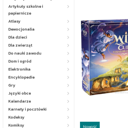
Artykuły szkolne i
papiernicze
Atlasy
Dewocjonalia
Dla dzieci
Dla zwierząt
Do nauki zawodu
Dom i ogród
Elektronika
Encyklopedie
Gry
Języki obce
Kalendarze
Karnety i pocztówki
Kodeksy
Komiksy
Nowość