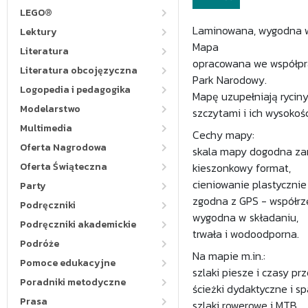
LEGO®
Laminowana, wygodna w
Lektury
Mapa
Literatura
opracowana we współpra
Literatura obcojęzyczna
Park Narodowy.
Logopedia i pedagogika
Mapę uzupełniają rycin
Modelarstwo
szczytami i ich wysokoś
Multimedia
Cechy mapy:
Oferta Nagrodowa
skala mapy dogodna zaró
Oferta Świąteczna
kieszonkowy format,
cieniowanie plastycznie
Party
zgodna z GPS - współrz
Podręczniki
wygodna w składaniu,
Podręczniki akademickie
trwała i wodoodporna.
Podróże
Na mapie m.in.:
Pomoce edukacyjne
szlaki piesze i czasy prz
Poradniki metodyczne
ścieżki dydaktyczne i s
Prasa
szlaki rowerowe i MTB,