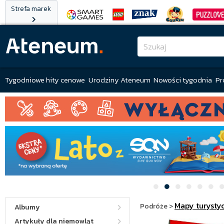
Strefa marek
Tygodniowe hity cenowe
Urodziny Ateneum
Nowości tygodnia
Pr
Mapy turysty
Podróże
>
Albumy
Artykuły dla niemowląt