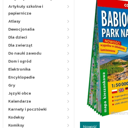
Artykuły szkolne i
papiernicze
Atlasy
Dewocjonalia
Dla dzieci
Dla zwierząt
Do nauki zawodu
Dom i ogród
Elektronika
Encyklopedie
Gry
Języki obce
Kalendarze
Karnety i pocztówki
Kodeksy
Komiksy
Nowość