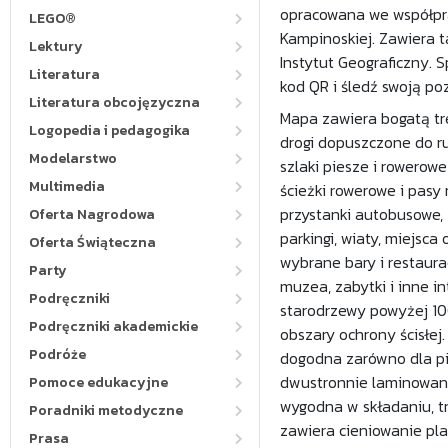
opracowana we współpr
LEGO®
Kampinoskiej. Zawiera 
Lektury
Instytut Geograficzny. 
Literatura
kod QR i śledź swoją po
Literatura obcojęzyczna
Mapa zawiera bogatą treś
Logopedia i pedagogika
drogi dopuszczone do r
Modelarstwo
szlaki piesze i rowerowe
Multimedia
ścieżki rowerowe i pasy 
przystanki autobusowe,
Oferta Nagrodowa
parkingi, wiaty, miejsca
Oferta Świąteczna
wybrane bary i restaurac
Party
muzea, zabytki i inne in
Podręczniki
starodrzewy powyżej 100
Podręczniki akademickie
obszary ochrony ścisłej
Podróże
dogodna zarówno dla pie
dwustronnie laminowan
Pomoce edukacyjne
wygodna w składaniu, t
Poradniki metodyczne
zawiera cieniowanie pl
Prasa