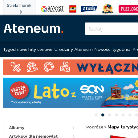
Strefa marek
Tygodniowe hity cenowe
Urodziny Ateneum
Nowości tygodnia
Pr
Mapy turysty
Podróże
>
Albumy
Artykuły dla niemowląt