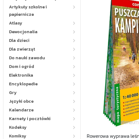
Artykuły szkolne i
papiernicze
Atlasy
Dewocjonalia
Dla dzieci
Dla zwierząt
Do nauki zawodu
Dom i ogród
Elektronika
Encyklopedie
Gry
Języki obce
Kalendarze
Karnety i pocztówki
Kodeksy
Rowerowa wyprawa leśn
Komiksy