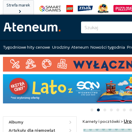
Strefa marek
Tygodniowe hity cenowe
Urodziny Ateneum
Nowości tygodnia
Pr
Uro
Karnety i pocztówki
>
Albumy
Artykuły dla niemowląt