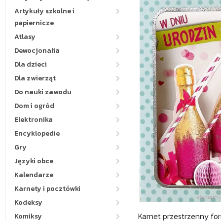
Artykuły szkolne i
papiernicze
Atlasy
Dewocjonalia
Dla dzieci
Dla zwierząt
Do nauki zawodu
Dom i ogród
Elektronika
Encyklopedie
Gry
Języki obce
Kalendarze
Karnety i pocztówki
Kodeksy
Karnet przestrzenny for
Komiksy