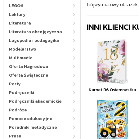
trójwymiarowy obrazek.
LEGO®
Lektury
Literatura
INNI KLIENCI
Literatura obcojęzyczna
Logopedia i pedagogika
Modelarstwo
Multimedia
Oferta Nagrodowa
Oferta Świąteczna
Party
Karnet B6 Osiemnastka
Podręczniki
Podręczniki akademickie
Podróże
Pomoce edukacyjne
Poradniki metodyczne
Prasa