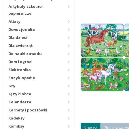
Artykuły szkolne i
papiernicze
Atlasy
Dewocjonalia
Dla dzieci
Dla zwierząt
Do nauki zawodu
Dom i ogród
Elektronika
Encyklopedie
Gry
Języki obce
Kalendarze
Karnety i pocztówki
Kodeksy
Komiksy
Nowość
Bez prawa zw