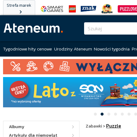
Strefa marek
Tygodniowe hity cenowe
Urodziny Ateneum
Nowości tygodnia
Pr
Puzzle
Zabawki
>
Albumy
Artykuły dla niemowląt