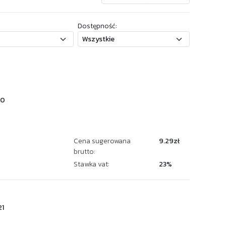
Dostępność:
20
Cena sugerowana
9.29zł
brutto:
Stawka vat:
23%
1