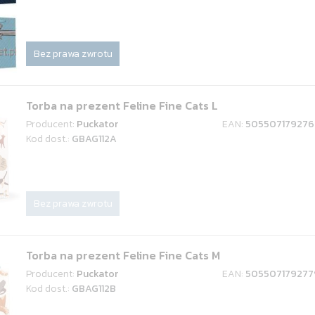
Bez prawa zwrotu
Torba na prezent Feline Fine Cats L
Producent:
Puckator
EAN:
505507179276
Kod dost.:
GBAG112A
Bez prawa zwrotu
Torba na prezent Feline Fine Cats M
Producent:
Puckator
EAN:
505507179277
Kod dost.:
GBAG112B