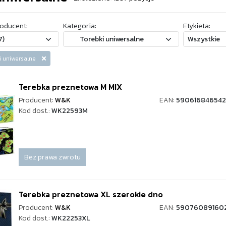
oducent:
Kategoria:
Etykieta:
ki uniwersalne
Terebka preznetowa M MIX
Producent:
W&K
EAN:
59061684654
Kod dost.:
WK22593M
Bez prawa zwrotu
Terebka preznetowa XL szerokie dno
Producent:
W&K
EAN:
590760891602
Kod dost.:
WK22253XL