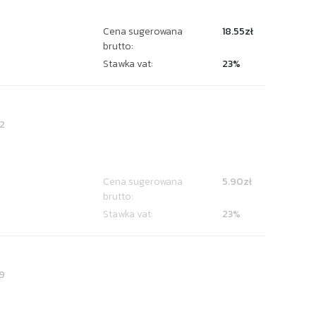
Cena sugerowana
18.55zł
brutto:
Stawka vat:
23%
2
Cena sugerowana
5.90zł
brutto:
Stawka vat:
23%
9