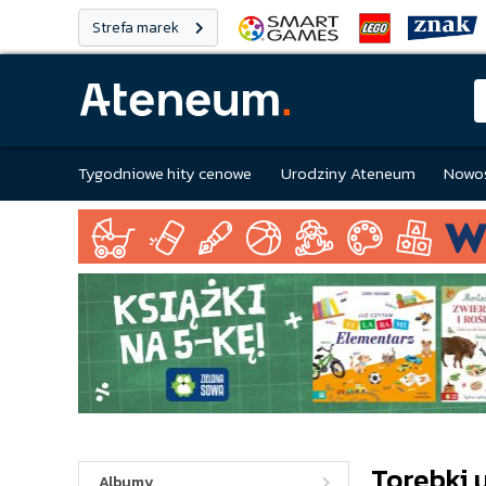
Strefa marek
Tygodniowe hity cenowe
Urodziny Ateneum
Nowoś
Torebki 
Albumy