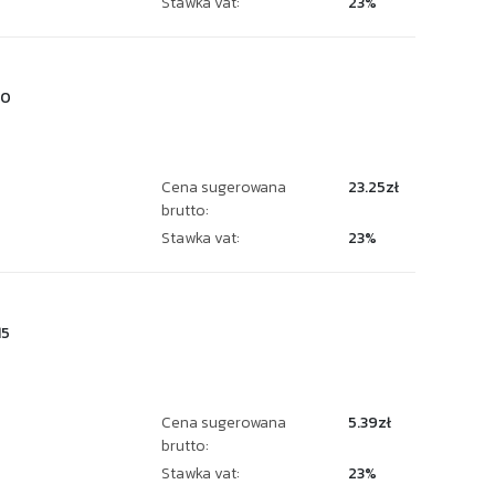
Stawka vat:
23%
30
Cena sugerowana
23.25zł
brutto:
Stawka vat:
23%
15
Cena sugerowana
5.39zł
brutto:
Stawka vat:
23%