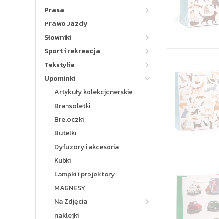
Prasa
Prawo Jazdy
Słowniki
Sport i rekreacja
Tekstylia
Upominki
Artykuły kolekcjonerskie
Bransoletki
Breloczki
Butelki
Dyfuzory i akcesoria
Kubki
Lampki i projektory
MAGNESY
Na Zdjęcia
naklejki