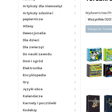
Artykuły dla niemowląt
Wydawnictwo/Pr
Artykuły szkolne i
papiernicze
Atlasy
Kategoria: Toreb
Dewocjonalia
Dla dzieci
Dla zwierząt
Do nauki zawodu
Dom i ogród
Elektronika
Encyklopedie
Gry
Języki obce
Kalendarze
Karnety i pocztówki
Kodeksy