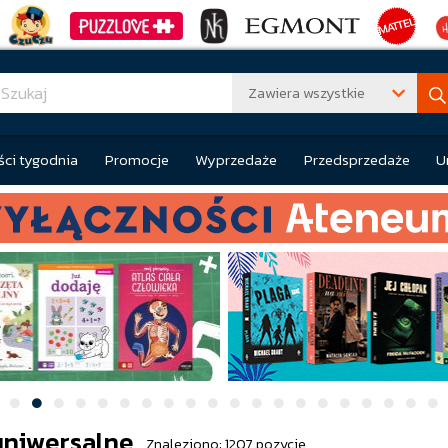
Zawiera wszystkie
ci tygodnia
Promocje
Wyprzedaże
Przedsprzedaże
U
uniwersalne
Znaleziono: 1207 pozycje