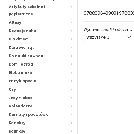
Artykuły szkolne i
9788396439031 97883
papiernicze
Atlasy
Wydawnictwo/Producent:
Dewocjonalia
Dla dzieci
Dla zwierząt
Do nauki zawodu
Dom i ogród
Elektronika
Encyklopedie
Gry
Języki obce
Kalendarze
Karnety i pocztówki
Kodeksy
Komiksy