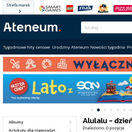
Strefa marek
Tygodniowe hity cenowe
Urodziny Ateneum
Nowości tygodnia
Pr
Alulalu - dzie
Albumy
Znaleziono: 0 pozycje
Artykuły dla niemowląt