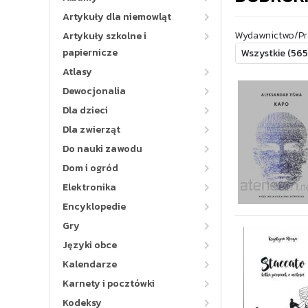
Artykuły dla niemowląt
Wydawnictwo/Pr
Artykuły szkolne i
papiernicze
Atlasy
Dewocjonalia
Dla dzieci
Dla zwierząt
Do nauki zawodu
Dom i ogród
Elektronika
Encyklopedie
Gry
Języki obce
Kalendarze
Karnety i pocztówki
Kodeksy