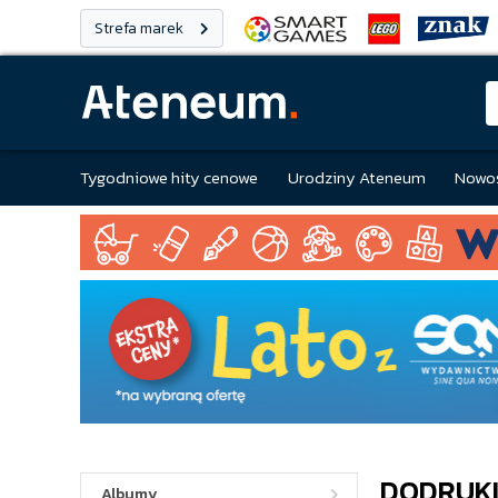
Strefa marek
Tygodniowe hity cenowe
Urodziny Ateneum
Nowoś
DODRUK
Albumy