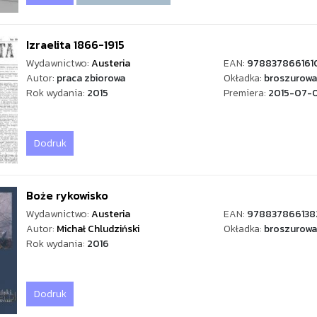
Izraelita 1866-1915
Wydawnictwo:
Austeria
EAN:
978837866161
Autor:
praca zbiorowa
Okładka:
broszurowa
Rok wydania:
2015
Premiera:
2015-07-
Dodruk
Boże rykowisko
Wydawnictwo:
Austeria
EAN:
978837866138
Autor:
Michał Chludziński
Okładka:
broszurowa
Rok wydania:
2016
Dodruk