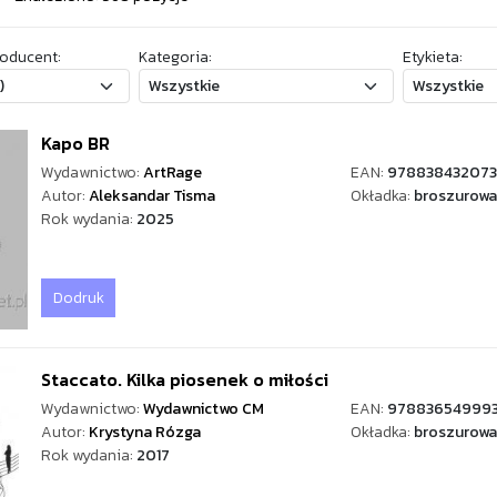
oducent:
Kategoria:
Etykieta:
Kapo BR
Wydawnictwo:
ArtRage
EAN:
97883843207
Autor:
Aleksandar Tisma
Okładka:
broszurowa
Rok wydania:
2025
Dodruk
Staccato. Kilka piosenek o miłości
Wydawnictwo:
Wydawnictwo CM
EAN:
97883654999
Autor:
Krystyna Rózga
Okładka:
broszurowa
Rok wydania:
2017