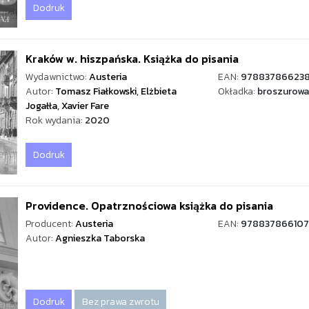
Dodruk
Kraków w. hiszpańska. Książka do pisania
Wydawnictwo:
Austeria
EAN:
97883786623
Autor:
Tomasz Fiałkowski
,
Elżbieta
Okładka:
broszurowa
Jogałła
,
Xavier Fare
Rok wydania:
2020
Dodruk
Providence. Opatrznościowa książka do pisania
Producent:
Austeria
EAN:
97883786610
Autor:
Agnieszka Taborska
Dodruk
Bez prawa zwrotu