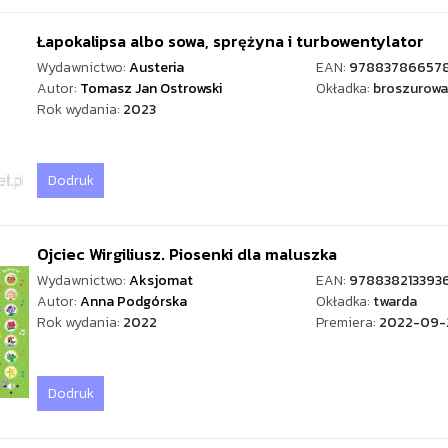
Łapokalipsa albo sowa, sprężyna i turbowentylator
Wydawnictwo:
Austeria
EAN:
97883786657
Autor:
Tomasz Jan Ostrowski
Okładka:
broszurowa
Rok wydania:
2023
Dodruk
Ojciec Wirgiliusz. Piosenki dla maluszka
Wydawnictwo:
Aksjomat
EAN:
978838213393
Autor:
Anna Podgórska
Okładka:
twarda
Rok wydania:
2022
Premiera:
2022-09-
Dodruk