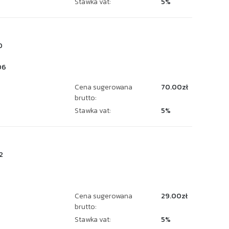
Stawka vat:
5%
0
06
Cena sugerowana
70.00zł
brutto:
Stawka vat:
5%
2
Cena sugerowana
29.00zł
brutto:
Stawka vat:
5%