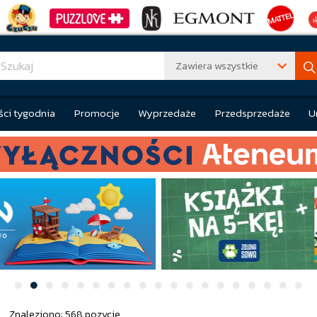
Zawiera wszystkie
ci tygodnia
Promocje
Wyprzedaże
Przedsprzedaże
U
I
Znaleziono: 568 pozycje