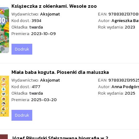
Książeczka z okienkami. Wesołe zoo
Wydawnictwo:
Aksjomat
EAN:
978838213708
Kod dost.:
3934
Autor:
Agnieszka Ba
Okładka:
twarda
Rok wydania:
2023
Premiera:
2023-10-09
Dodruk
Miała baba koguta. Piosenki dla maluszka
Wydawnictwo:
Aksjomat
EAN:
978838213952
Kod dost.:
4177
Autor:
Anna Podgór
Okładka:
twarda
Rok wydania:
2025
Premiera:
2025-03-20
Dodruk
Józef Piłsudski Sfałszowana biografia w.2