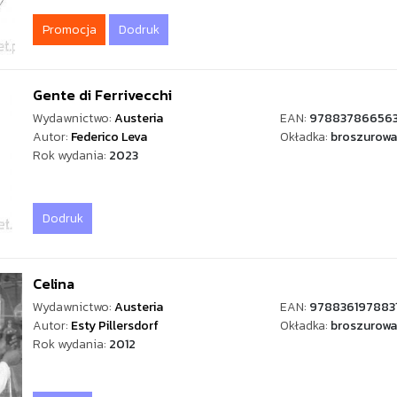
Promocja
Dodruk
Gente di Ferrivecchi
Wydawnictwo:
Austeria
EAN:
97883786656
Autor:
Federico Leva
Okładka:
broszurowa
Rok wydania:
2023
Dodruk
Celina
Wydawnictwo:
Austeria
EAN:
978836197883
Autor:
Esty Pillersdorf
Okładka:
broszurowa
Rok wydania:
2012