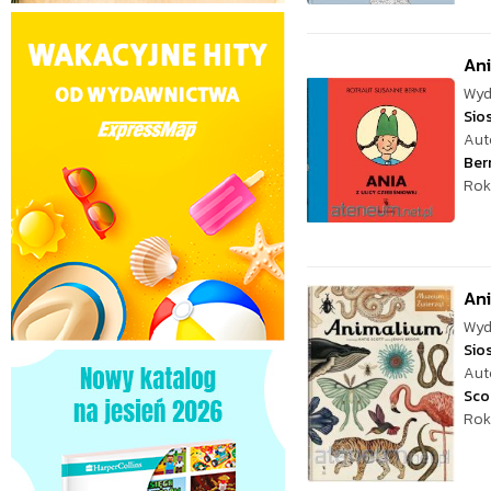
Ani
Wyd
Sio
Aut
Ber
Rok
An
Wyd
Sio
Aut
Sco
Rok