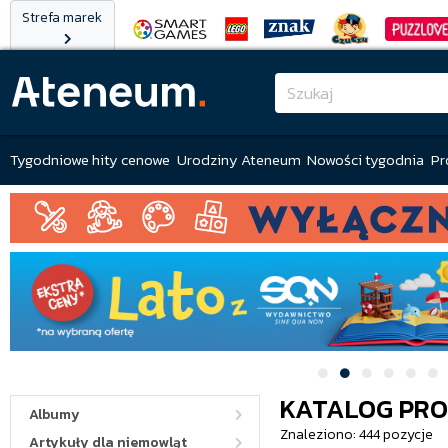
Strefa marek
Tygodniowe hity cenowe
Urodziny Ateneum
Nowości tygodnia
Pr
KATALOG PR
Albumy
Znaleziono: 444 pozycje
Artykuły dla niemowląt