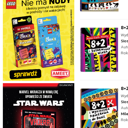
8+2
Wyd
Sio
Aut
Rok
8+2
Wyd
Sio
Aut
Mil
Rok