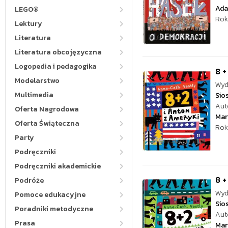
Ada
LEGO®
Rok
Lektury
Literatura
Literatura obcojęzyczna
Logopedia i pedagogika
8 +
Modelarstwo
Wyd
Multimedia
Sio
Aut
Oferta Nagrodowa
Mar
Oferta Świąteczna
Rok
Party
Podręczniki
Podręczniki akademickie
8 +
Podróże
Wyd
Pomoce edukacyjne
Sio
Poradniki metodyczne
Aut
Prasa
Mar