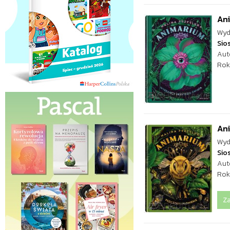
Ani
Wyd
Sio
Aut
Rok
Ani
Wyd
Sio
Aut
Rok
Z