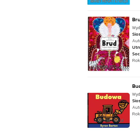
Bru
Wyd
Sio
Aut
Utn
Soc
Rok
Bu
Wyd
Sio
Aut
Rok