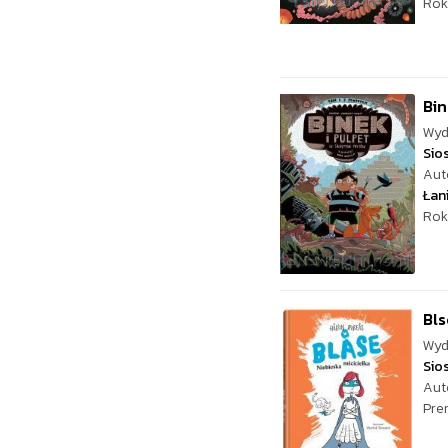
Rok
Bin
Wyd
Sio
Aut
Łan
Rok
Bls
Wyd
Sio
Aut
Pre