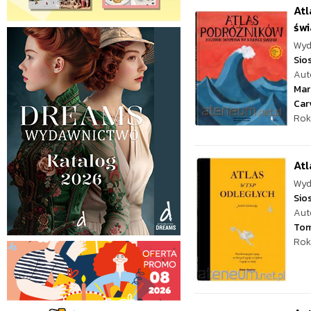
Atl
świ
Wyd
Sio
Aut
Mar
Car
Rok
Atl
Wyd
Sio
Aut
Tom
Rok