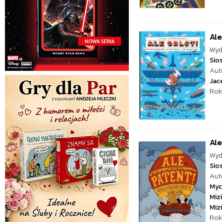
Ale
Wyd
Sio
Aut
Jac
Rok
Ale
Wyd
Sio
Aut
Myc
Miz
Mizi
Rok