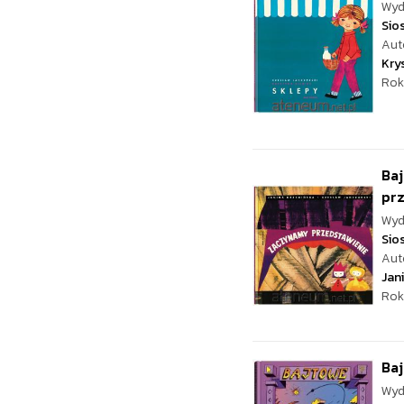
Wyd
Sio
Aut
Kry
Rok
Baj
pr
Wyd
Sio
Aut
Jan
Rok
Ba
Wyd