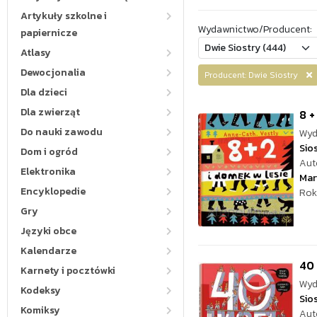
Artykuły szkolne i
Wydawnictwo/Producent:
papiernicze
Atlasy
Dewocjonalia
Producent: Dwie Siostry
Dla dzieci
Dla zwierząt
8 +
Do nauki zawodu
Wyd
Sio
Dom i ogród
Aut
Elektronika
Mar
Encyklopedie
Rok
Gry
Języki obce
Kalendarze
40 
Karnety i pocztówki
Wyd
Kodeksy
Sio
Komiksy
Aut