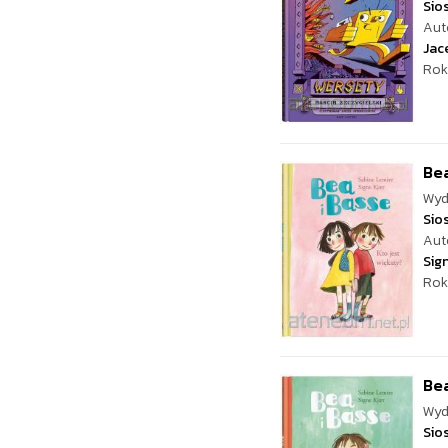
Sio
Aut
Jac
Rok
Bea
Wyd
Sio
Aut
Sign
Rok
Bea
Wyd
Sio