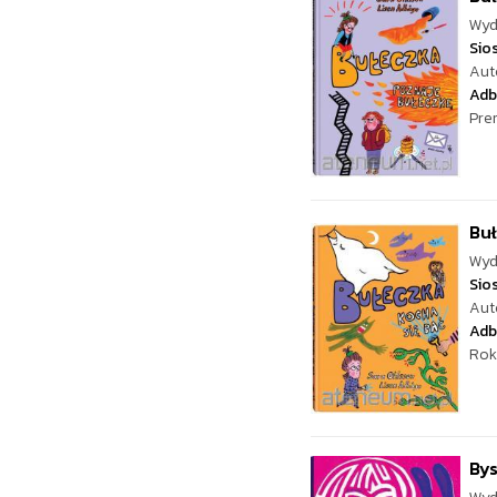
Wyd
Sio
Aut
Adb
Pre
Buł
Wyd
Sio
Aut
Adb
Rok
By