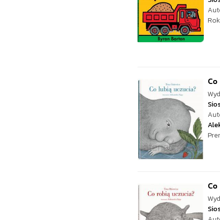
Aut
Rok
Co 
Wyd
Sio
Aut
Ale
Pre
Co 
Wyd
Sio
Aut