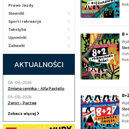
Rok
Prawo Jazdy
Słowniki
Sport i rekreacja
Tekstylia
8 +
Upominki
Wyd
Zabawki
Sio
Aut
Rok
AKTUALNOŚCI
06-08-2026
Zmiana cennika - Alfa Pastello
8+2
05-08-2026
Zwrot - Pactwa
Wyd
Sio
Zobacz więcej
Aut
Rok