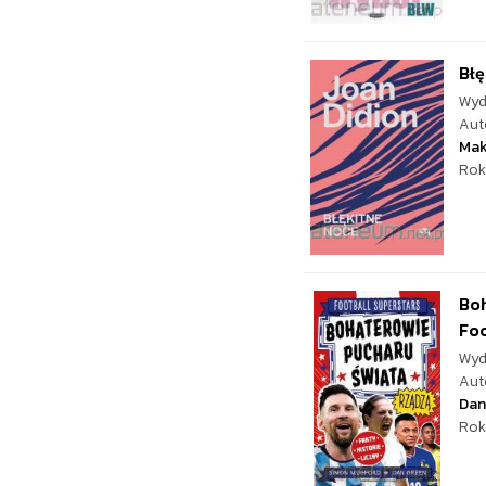
Błę
Wyd
Aut
Mak
Rok
Boh
Foo
Wyd
Aut
Dan
Rok