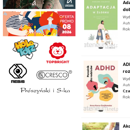
Ada
dob
Wyd
Aut
Rok
ADH
roz
Wyd
Aut
Cza
Rok
Akc