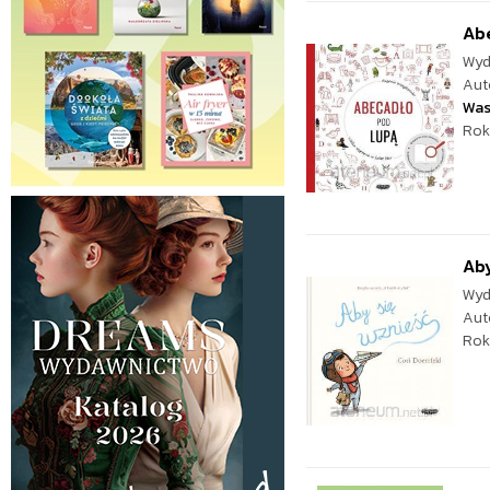
Ab
Wyd
Aut
Was
Rok
Aby
Wyd
Aut
Rok