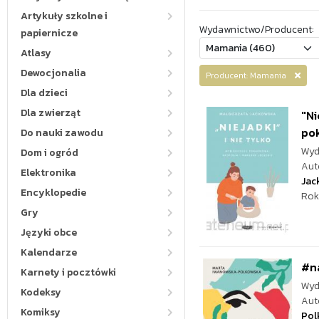
Artykuły szkolne i
Wydawnictwo/Producent:
papiernicze
Atlasy
Dewocjonalia
Producent: Mamania
Dla dzieci
Dla zwierząt
"Ni
pok
Do nauki zawodu
Wyd
Dom i ogród
Aut
Elektronika
Jac
Encyklopedie
Rok
Gry
Języki obce
Kalendarze
#na
Karnety i pocztówki
Wyd
Kodeksy
Aut
Komiksy
Pol