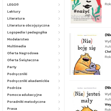
Rok
LEGO®
Lektury
Literatura
Literatura obcojęzyczna
Logopedia i pedagogika
(Ni
Modelarstwo
Wyd
Multimedia
Aut
Chr
Oferta Nagrodowa
Rok
Oferta Świąteczna
Party
Podręczniki
Podręczniki akademickie
(Ni
Podróże
Wyd
Pomoce edukacyjne
Aut
Poradniki metodyczne
Wey
Prasa
Rok