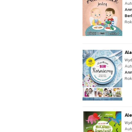
Aut
Ann
Berl
Rok
Al
Wyd
Aut
Ann
Rok
Ale
Wyd
Aut