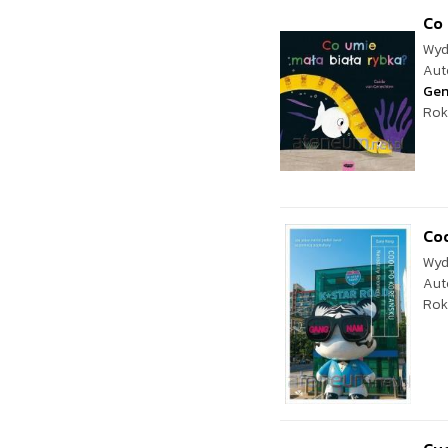
Co 
Wyd
Aut
Gen
Rok
Coo
Wyd
Aut
Rok