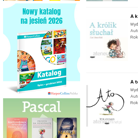
A k
Wyd
Aut
Rok
A t
Wyd
Aut
Rok