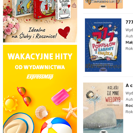
777
Wyd
Aut
Mał
Rok
A c
Wyd
Aut
Roc
Rok