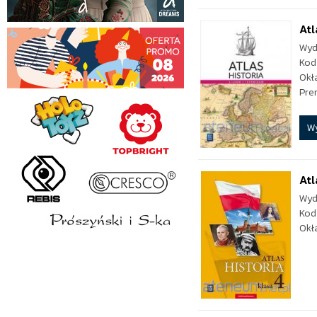
Atl
Wyd
Kod
Okł
Pre
W
Atl
Wyd
Kod
Okł