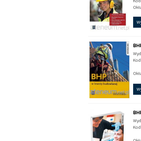
Kod
Okł
W
BH
Wyd
Kod
Okł
W
BH
Wyd
Kod
Okł