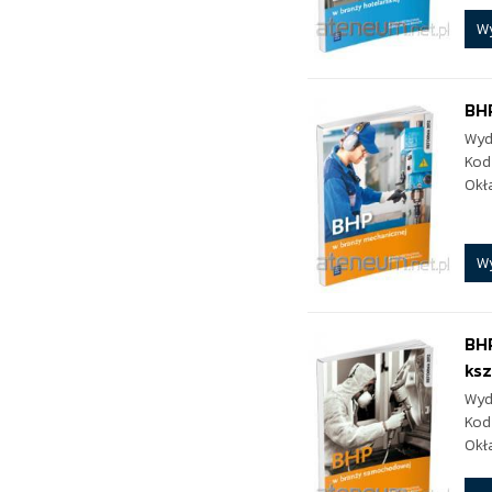
W
BH
Wyd
Kod
Okł
W
BH
ksz
Wyd
Kod
Okł