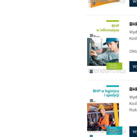
W
BH
Wyd
Kod
Okł
W
BHP
Wyd
Kod
Rok
W