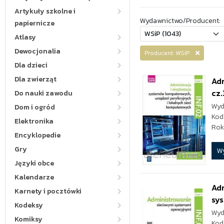
Artykuły szkolne i
Wydawnictwo/Producent:
papiernicze
Atlasy
Dewocjonalia
Producent: WSiP
Dla dzieci
Dla zwierząt
Adm
cz.
Do nauki zawodu
Wyd
Dom i ogród
Kod
Elektronika
Rok
Encyklopedie
Gry
W
Języki obce
Kalendarze
Adm
Karnety i pocztówki
sys
Kodeksy
Wyd
Komiksy
Kod