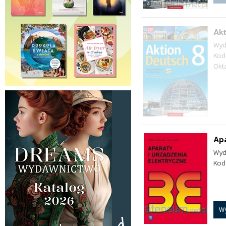
Akt
Wyd
Kod
Okł
Apa
Wyd
Kod
W