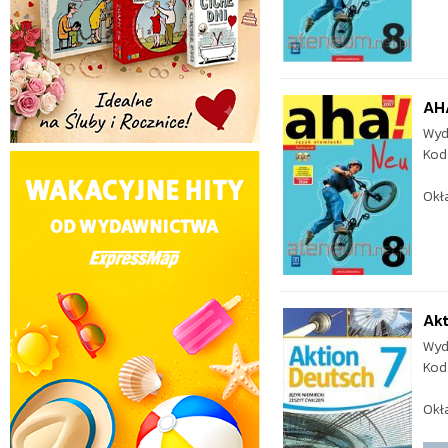
AHA
Wyd
Kod
Okł
Akt
Wyd
Kod
Okł