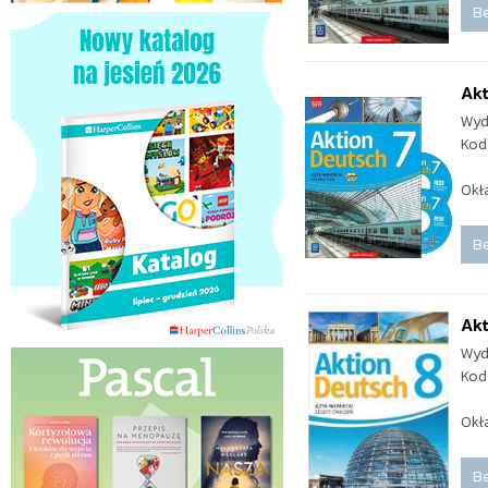
Be
Akt
Wyd
Kod
Okł
Be
Akt
Wyd
Kod
Okł
Be