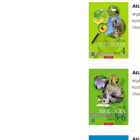
Atl
Wyd
Kod
Okł
Atl
Wyd
Kod
Okł
Atl