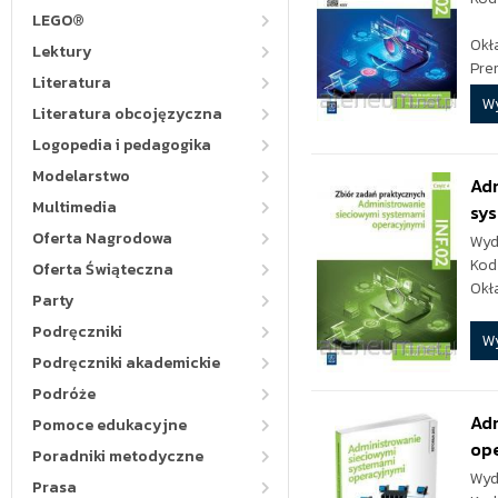
LEGO®
Okł
Lektury
Pre
Literatura
W
Literatura obcojęzyczna
Logopedia i pedagogika
Modelarstwo
Adm
Multimedia
sys
Oferta Nagrodowa
Wyd
Kod
Oferta Świąteczna
Okł
Party
Podręczniki
W
Podręczniki akademickie
Podróże
Adm
Pomoce edukacyjne
op
Poradniki metodyczne
Wyd
Prasa