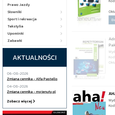
Kod
Prawo Jazdy
Okł
Słowniki
Sport i rekreacja
Be
Tekstylia
Upominki
Adm
Zabawki
Pak
Wyd
AKTUALNOŚCI
Kod
Okł
06-08-2026
Zmiana cennika - Alfa Pastello
04-08-2026
Zmiana cennika - mojenuty.pl
AHA
Wyd
Zobacz więcej
Kod