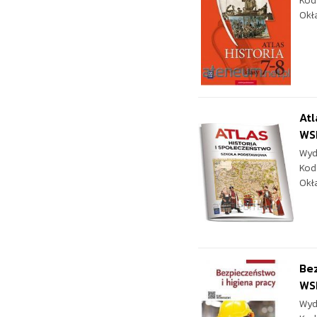
Kod
Okł
Atl
WS
Wyd
Kod
Okł
Bez
WS
Wyd