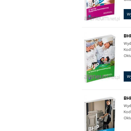
W
BH
Wyd
Kod
Okł
W
BHP
Wyd
Kod
Okł