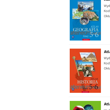
Wyd
Kod
Okł
Atl
Wyd
Kod
Okł
Atl