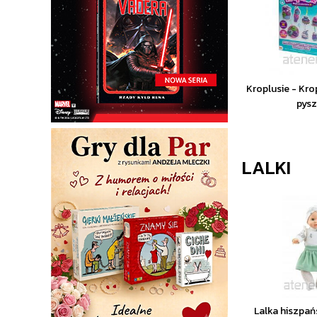
Kroplusie - Kr
pys
LALKI
Lalka hiszpa