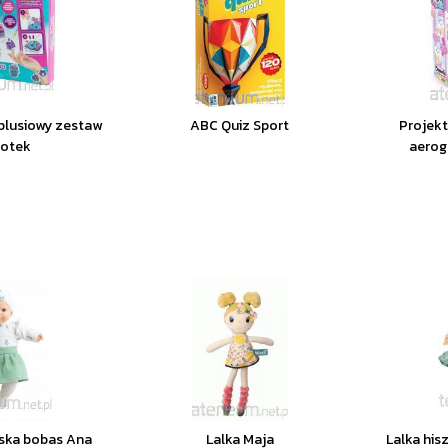
oplusiowy zestaw
ABC Quiz Sport
Projekt
zotek
aerog
ńska bobas Ana
Lalka Maja
Lalka his