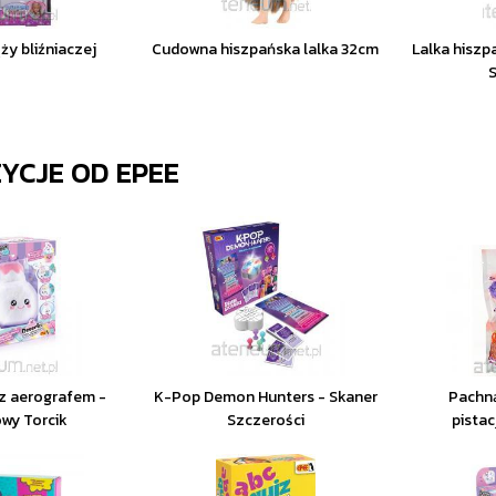
ąży bliźniaczej
Cudowna hiszpańska lalka 32cm
Lalka hiszp
ZYCJE OD
EPEE
 z aerografem -
K-Pop Demon Hunters - Skaner
Pachn
wy Torcik
Szczerości
pista