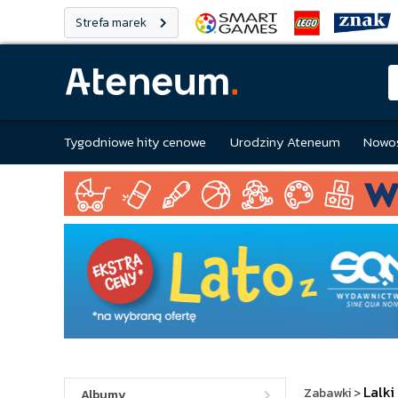
Strefa marek
Tygodniowe hity cenowe
Urodziny Ateneum
Nowoś
Lalki
Zabawki
>
Albumy