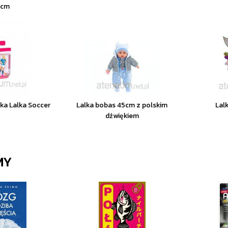
6cm
rka Lalka Soccer
Lalka bobas 45cm z polskim
Lal
dźwiękiem
MY