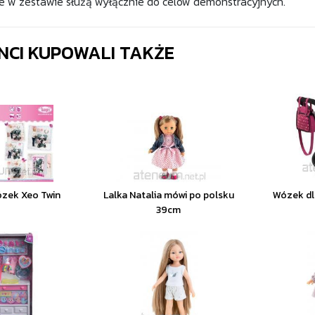
e w zestawie służą wyłącznie do celów demonstracyjnych.
ENCI KUPOWALI TAKŻE
ózek Xeo Twin
Lalka Natalia mówi po polsku
Wózek dl
39cm