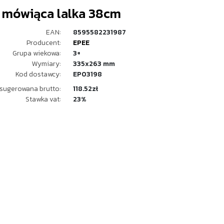
mówiąca lalka 38cm
EAN:
8595582231987
Producent:
EPEE
Grupa wiekowa:
3+
Wymiary:
335x263 mm
Kod dostawcy:
EP03198
sugerowana brutto:
118.52zł
Stawka vat:
23%