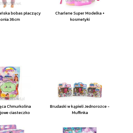
ańska bobas płaczący
Charlene Super Modelka +
Sonia 36cm
kosmetyki
ąca Chmurkolina
Brudaski w kąpieli Jednorożce -
cjowe ciasteczko
Muffinka