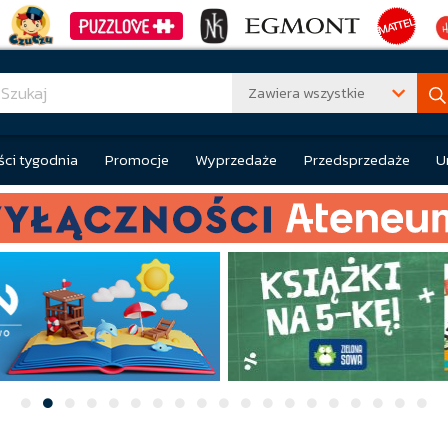
Zawiera wszystkie
ci tygodnia
Promocje
Wyprzedaże
Przedsprzedaże
U