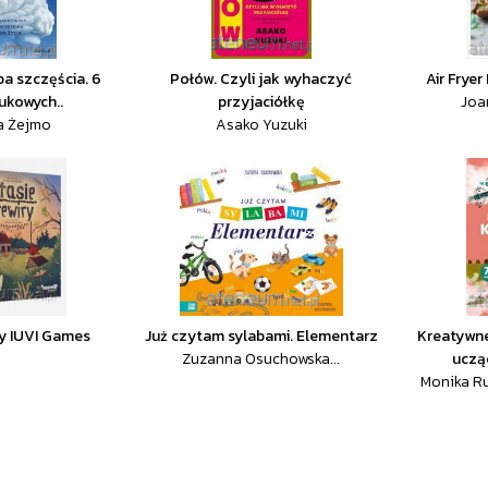
ba szczęścia. 6
Połów. Czyli jak wyhaczyć
Air Fryer 
ukowych..
przyjaciółkę
Joa
a Żejmo
Asako Yuzuki
ry IUVI Games
Już czytam sylabami. Elementarz
Kreatywne
Zuzanna Osuchowska...
uczą
Monika R