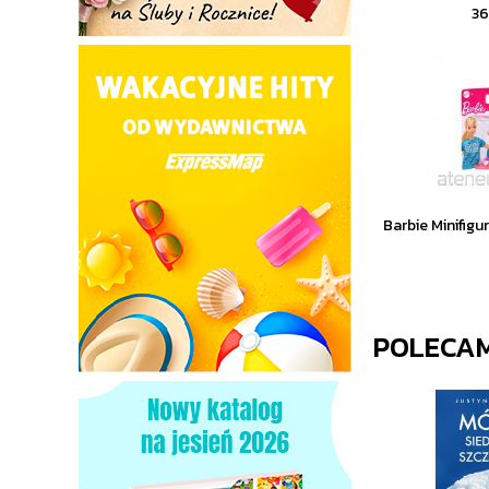
3
Barbie Minifigu
POLECA