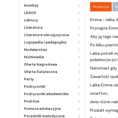
Komiksy
Promocja
B
LEGO®
Emma - lalka, 
Lektury
Literatura
Poznajcie Emmę
Literatura obcojęzyczna
Aby ją tego na
Logopedia i pedagogika
Po kilku powtó
Modelarstwo
Lalka potrafi 
Multimedia
połaskocze po 
Oferta Nagrodowa
Natomiast gdy 
Oferta Świąteczna
Zawartość opa
Party
Lalka Emma ubr
Podręczniki
smarfton,
Podręczniki akademickie
Podróże
dwie różne nak
Pomoce edukacyjne
Produkt wymaga
Poradniki metodyczne