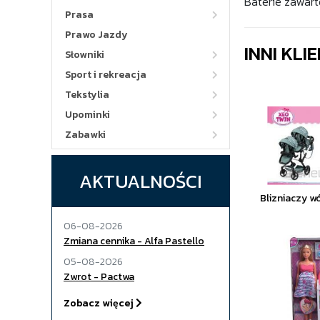
Baterie zawart
Prasa
Prawo Jazdy
INNI KLI
Słowniki
Sport i rekreacja
Tekstylia
Upominki
Zabawki
AKTUALNOŚCI
Blizniaczy w
06-08-2026
Zmiana cennika - Alfa Pastello
05-08-2026
Zwrot - Pactwa
Zobacz więcej