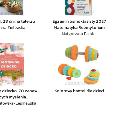
II. 28 dni na talerzu
Egzamin ósmoklasisty 2027
nna Zielewska
Matematyka Repetytorium
Małgorzata Pająk...
 dziecko. 70 zabaw
Kolorowy hantel dla dzieci
cych myślenia..
utowska-Leśniewska