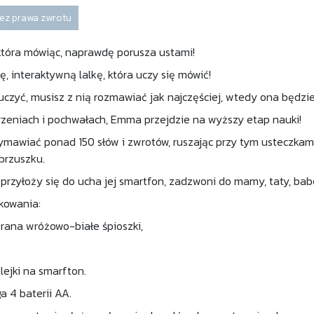
ez prawa zwrotu
która mówiąc, naprawdę porusza ustami!
, interaktywną lalkę, która uczy się mówić!
uczyć, musisz z nią rozmawiać jak najczęściej, wtedy ona będzi
rzeniach i pochwałach, Emma przejdzie na wyższy etap nauki!
wymawiać ponad 150 słów i zwrotów, ruszając przy tym usteczkami.
brzuszku.
przyłoży się do ucha jej smartfon, zadzwoni do mamy, taty, babc
kowania:
ana wróżowo-białe śpioszki,
lejki na smarfton.
 4 baterii AA.