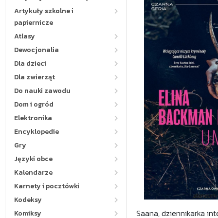
Artykuły szkolne i
papiernicze
Atlasy
Dewocjonalia
Dla dzieci
Dla zwierząt
Do nauki zawodu
Dom i ogród
Elektronika
Encyklopedie
Gry
Języki obce
Kalendarze
Karnety i pocztówki
Kodeksy
Saana, dziennikarka int
Komiksy