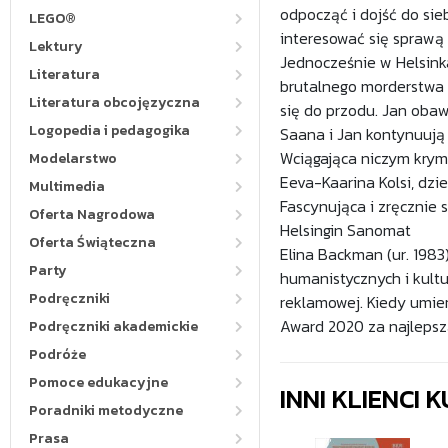
odpocząć i dojść do sie
LEGO®
interesować się sprawą ś
Lektury
Jednocześnie w Helsink
Literatura
brutalnego morderstwa 
Literatura obcojęzyczna
się do przodu. Jan obaw
Logopedia i pedagogika
Saana i Jan kontynuują 
Wciągająca niczym krymi
Modelarstwo
Eeva-Kaarina Kolsi, dzi
Multimedia
Fascynująca i zręcznie 
Oferta Nagrodowa
Helsingin Sanomat
Oferta Świąteczna
Elina Backman (ur. 1983
Party
humanistycznych i kult
Podręczniki
reklamowej. Kiedy umier
Award 2020 za najlepszą
Podręczniki akademickie
Podróże
Pomoce edukacyjne
INNI KLIENCI
Poradniki metodyczne
Prasa