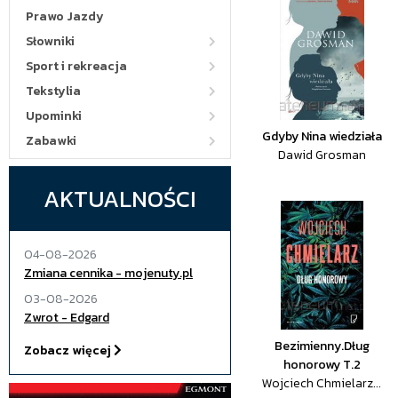
Prawo Jazdy
Słowniki
Sport i rekreacja
Tekstylia
Upominki
Gdyby Nina wiedziała
Zabawki
Dawid Grosman
AKTUALNOŚCI
04-08-2026
Zmiana cennika - mojenuty.pl
03-08-2026
Zwrot - Edgard
Bezimienny.Dług
Zobacz więcej
honorowy T.2
Wojciech Chmielarz...