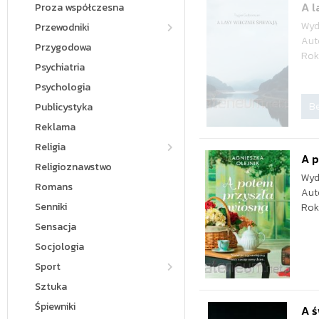
A l
Proza współczesna
Wyd
Przewodniki
Aut
Przygodowa
Rok
Psychiatria
Psychologia
Be
Publicystyka
Reklama
Religia
A p
Religioznawstwo
Wyd
Romans
Aut
Senniki
Rok
Sensacja
Socjologia
Sport
Sztuka
Śpiewniki
A ś