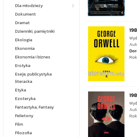
Dla młodzieży
Dokument
Dramat
19
Dzienniki, pamiętniki
Wyd
Ekologia
Aut
Ekonomia
Dor
Ekonomia i biznes
Rok
Erotyka
Eseje, publicystyka
literacka
Etyka
19
Ezoteryka
Wyd
Fantastyka, Fantasy
Aut
Felietony
Rok
Film
Filozofia