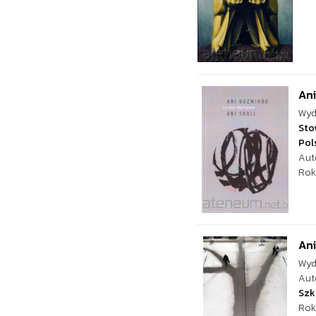
Ani
Wyd
Sto
Pol
Aut
Rok
An
Wyd
Aut
Szk
Rok