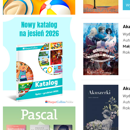
W
Aka
Wyd
Aut
Mał
Rok
Ak
Wyd
Aut
Rok