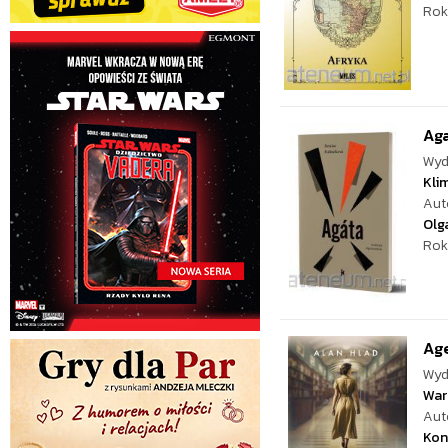
Rok
Ag
Wyd
Kli
Aut
Olg
Rok
Ag
Wyd
War
Aut
Kon