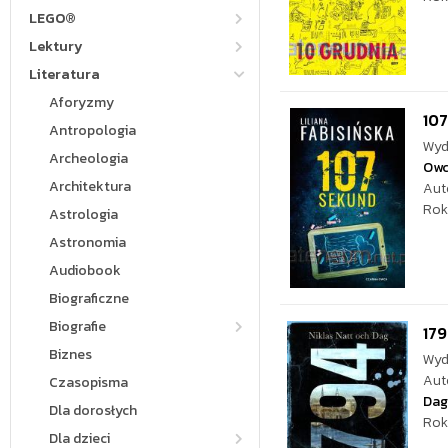
LEGO®
Lektury
Literatura
Aforyzmy
10
Antropologia
Wyd
Archeologia
Ow
Architektura
Aut
Rok
Astrologia
Astronomia
Audiobook
Biograficzne
Biografie
17
Biznes
Wyd
Aut
Czasopisma
Dag
Dla dorosłych
Rok
Dla dzieci