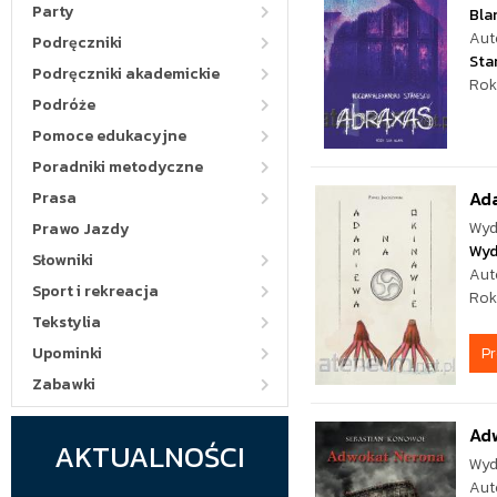
Party
Bla
Aut
Podręczniki
Sta
Podręczniki akademickie
Rok
Podróże
Pomoce edukacyjne
Poradniki metodyczne
Ada
Prasa
Wyd
Prawo Jazdy
Wyd
Słowniki
Aut
Sport i rekreacja
Rok
Tekstylia
P
Upominki
Zabawki
Ad
AKTUALNOŚCI
Wyd
Aut