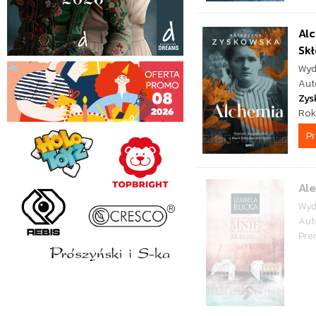
Alc
Sk
Wyd
Aut
Zys
Rok
P
Ale
Wyd
Aut
Pre