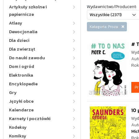
Wydawnictwo/Producent:
Artykuły szkolne i
papiernicze
Atlasy
Kategoria: Proza
Dewocjonalia
Dla dzieci
# 
Dla zwierząt
Wyd
Do nauki zawodu
Aut
Rok
Dom i ogród
Elektronika
Encyklopedie
P
Gry
Języki obce
10 
Kalendarze
Wyd
Karnety i pocztówki
Aut
Kodeksy
Mic
Komiksy
Rok