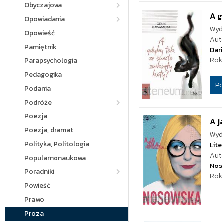
Obyczajowa
A g
Opowiadania
Wyd
Opowieść
Aut
Pamiętnik
Dar
Rok
Parapsychologia
Pedagogika
P
Podania
Podróże
Poezja
A j
Poezja, dramat
Wyd
Polityka, Politologia
Lite
Aut
Popularnonaukowa
Nos
Poradniki
Rok
Powieść
Prawo
Proza