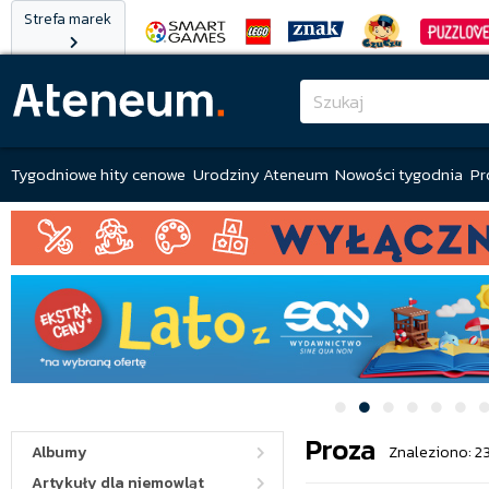
Strefa marek
Tygodniowe hity cenowe
Urodziny Ateneum
Nowości tygodnia
Pr
Proza
Albumy
Znaleziono: 2
Artykuły dla niemowląt