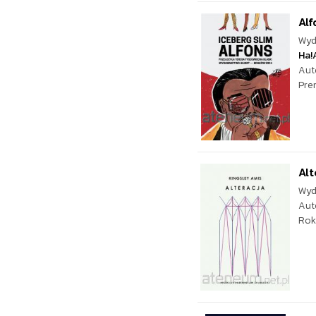
Alf
Wyd
Ha!
Aut
Pre
Alt
Wyd
Aut
Rok