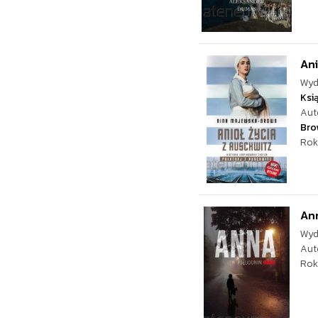
Ani
Wyd
Ksi
Aut
Bro
Rok
An
Wyd
Aut
Rok