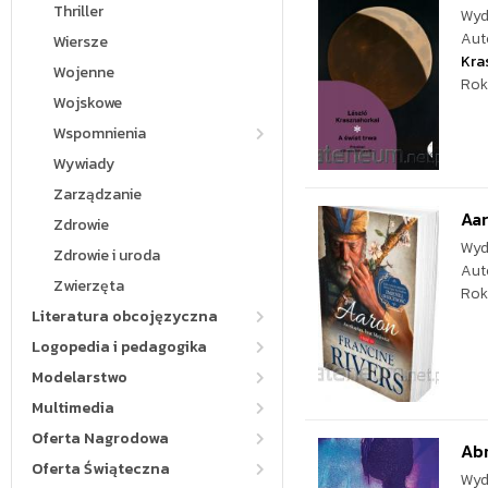
Thriller
Wyd
Aut
Wiersze
Kra
Wojenne
Rok
Wojskowe
Wspomnienia
Wywiady
Zarządzanie
Aar
Zdrowie
Wyd
Zdrowie i uroda
Aut
Zwierzęta
Rok
Literatura obcojęzyczna
Logopedia i pedagogika
Modelarstwo
Multimedia
Oferta Nagrodowa
Ab
Oferta Świąteczna
Wyd