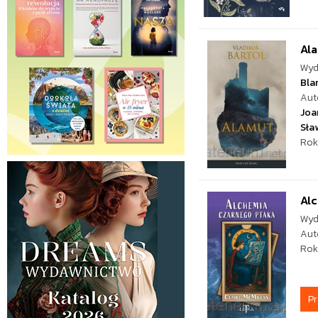
Al
Wyd
Bla
Aut
Joa
Sła
Rok
Al
Wyd
Aut
Rok
P