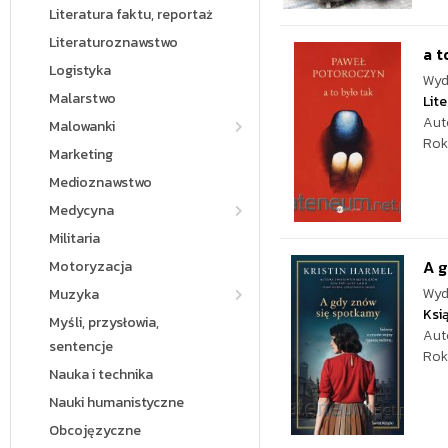
Literatura faktu, reportaż
Literaturoznawstwo
a t
Logistyka
Wyd
Malarstwo
Lite
Aut
Malowanki
Rok
Marketing
Medioznawstwo
Medycyna
Militaria
A 
Motoryzacja
Wyd
Muzyka
Ksi
Myśli, przysłowia,
Aut
sentencje
Rok
Nauka i technika
Nauki humanistyczne
Obcojęzyczne