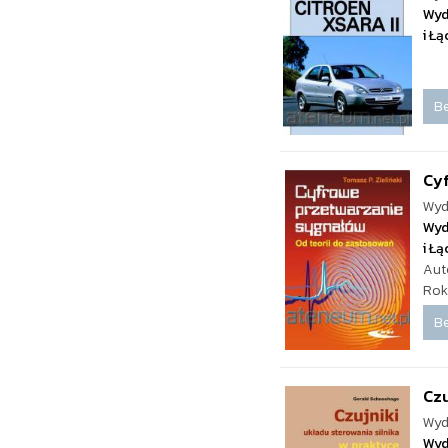
Wyd
i Ł
Be
Cyf
Wyd
Wyd
i Ł
Aut
Rok
Be
Czu
Wyd
Wyd