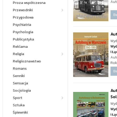
Aut
Proza współczesna
Przewodniki
Be
Przygodowa
Psychiatria
Psychologia
Au
Publicystyka
Wyd
Wyd
Reklama
i Ł
Religia
Aut
Religioznawstwo
Rok
Romans
Be
Senniki
Sensacja
Aut
Socjologia
Sol
Sport
Wyd
Sztuka
Wyd
Śpiewniki
i Ł