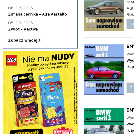
i Ł
06-08-2026
Aut
Zmiana cennika - Alfa Pastello
Rok
05-08-2026
Be
Zwrot - Pactwa
Zobacz więcej
BMW
Wyd
Wyd
i Ł
Be
BMW
Wyd
Wyd
i Ł