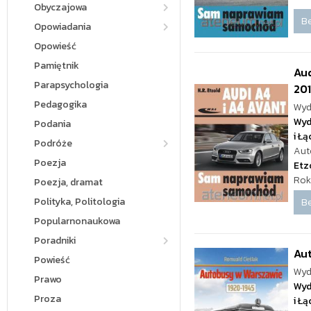
Obyczajowa
Be
Opowiadania
Opowieść
Pamiętnik
Aud
Parapsychologia
20
Pedagogika
Wyd
Wyd
Podania
i Ł
Podróże
Aut
Poezja
Etz
Rok
Poezja, dramat
Polityka, Politologia
Be
Popularnonaukowa
Poradniki
Au
Powieść
Wyd
Prawo
Wyd
Proza
i Ł