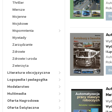
Thriller
Aut
Rok
Wiersze
Be
Wojenne
Wojskowe
Wspomnienia
Au
Wywiady
Wyd
Zarządzanie
Wyd
Zdrowie
i Ł
Aut
Zdrowie i uroda
Rok
Zwierzęta
Be
Literatura obcojęzyczna
Logopedia i pedagogika
Modelarstwo
Au
Multimedia
Me
Oferta Nagrodowa
Wyd
Wyd
Oferta Świąteczna
i Ł