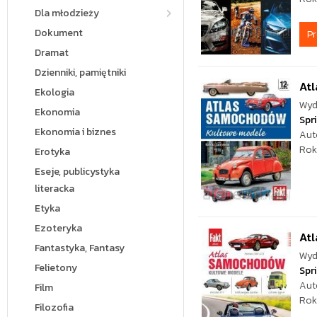
Dla młodzieży
Dokument
P
Dramat
Dzienniki, pamiętniki
At
Ekologia
Wyd
Ekonomia
Spr
Ekonomia i biznes
Aut
Rok
Erotyka
Eseje, publicystyka
literacka
Etyka
Ezoteryka
At
Fantastyka, Fantasy
Wyd
Felietony
Spr
Aut
Film
Rok
Filozofia