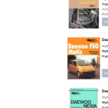
i Ł
Aut
Rok
Be
Da
Wyd
Wyd
i Ł
Be
Da
Wyd
Wyd
i Ł