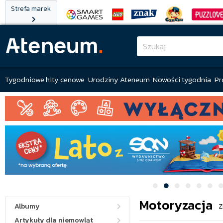
Strefa marek
Tygodniowe hity cenowe
Urodziny Ateneum
Nowości tygodnia
Pr
Motoryzacja
Albumy
Z
Artykuły dla niemowląt