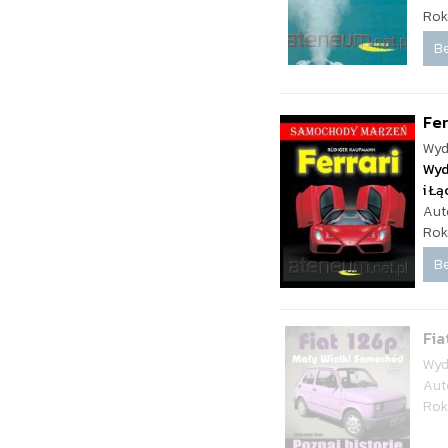
Rok
Be
Fe
Wyd
Wyd
i Ł
Aut
Rok
Be
Fia
Wyd
Aut
Rok