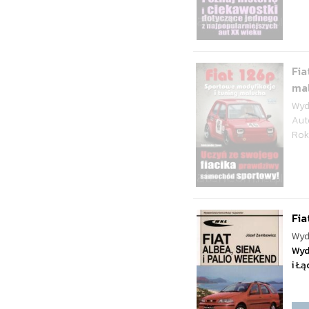
Fia
ma
Wyd
Aut
Rok
Fia
Wyd
Wyd
i Ł