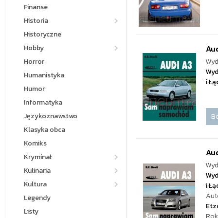
Finanse
Historia
Historyczne
Hobby
Aud
Horror
Wyd
Wyd
Humanistyka
i Ł
Humor
Informatyka
Językoznawstwo
Be
Klasyka obca
Komiks
Aud
Kryminał
Wyd
Kulinaria
Wyd
Kultura
i Ł
Aut
Legendy
Etz
Listy
Rok