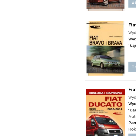
Be
Fia
Wyd
Wyd
i Ł
Be
Fia
Wyd
Wyd
i Ł
Aut
Pan
Rok