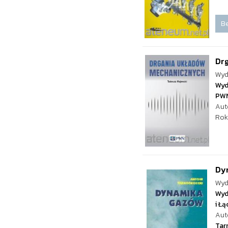
Be
Dr
Wyd
Wyd
PW
Aut
Rok
Dy
Wyd
Wyd
i Ł
Aut
Tar