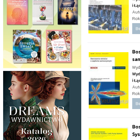
i Ł
Aut
Rok
Be
Bos
sa
Wyd
Wyd
i Ł
Aut
Rok
Be
Bos
Sy