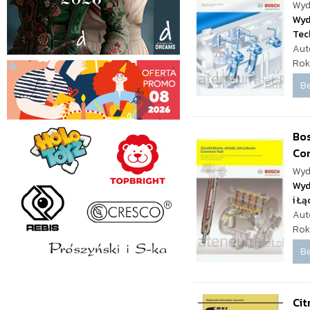
Wyd
Wyd
Tec
Aut
Rok
Be
Bo
Co
Wyd
Wyd
i Ł
Aut
Rok
Be
Cit