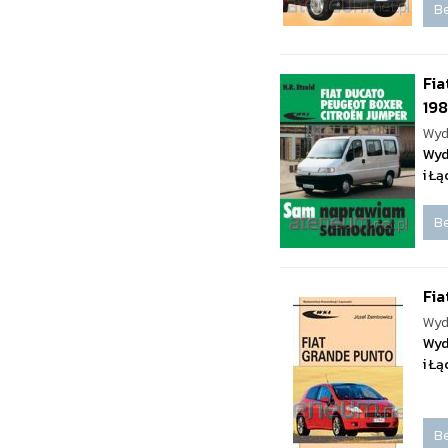
Be
Fia
19
Wyd
Wyd
i Ł
Be
Fia
Wyd
Wyd
i Ł
Be