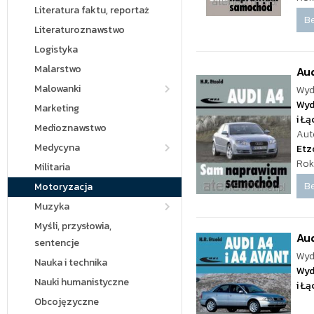
Literatura faktu, reportaż
Be
Literaturoznawstwo
Logistyka
Malarstwo
Au
Malowanki
Wyd
Wyd
Marketing
i Ł
Medioznawstwo
Aut
Medycyna
Etz
Rok
Militaria
Be
Motoryzacja
Muzyka
Myśli, przysłowia,
Aud
sentencje
Wyd
Nauka i technika
Wyd
Nauki humanistyczne
i Ł
Obcojęzyczne