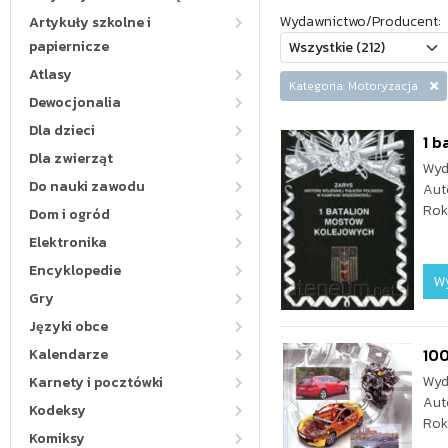
Wydawnictwo/Producent:
Artykuły szkolne i
papiernicze
Atlasy
Kategoria: Motoryzacja
Dewocjonalia
Dla dzieci
1 b
Dla zwierząt
Wyd
Do nauki zawodu
Aut
Rok
Dom i ogród
Elektronika
Encyklopedie
W
Gry
Języki obce
10
Kalendarze
Wyd
Karnety i pocztówki
Aut
Kodeksy
Rok
Komiksy