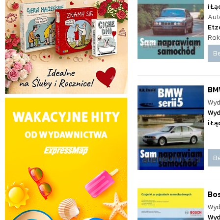
i Ł
Aut
Etz
Rok
Be
BMW
Wyd
Wyd
i Ł
Be
Bo
Wyd
Wyd