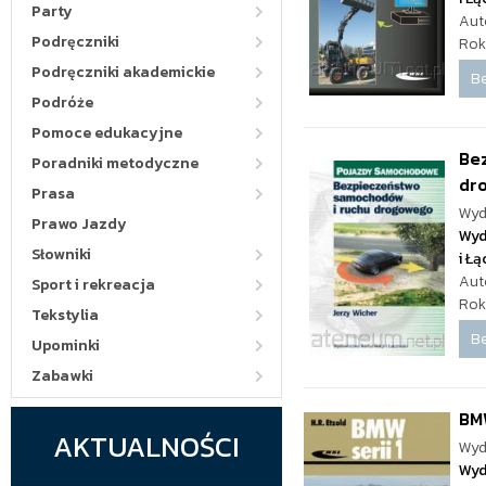
Party
Aut
Podręczniki
Rok
Podręczniki akademickie
Be
Podróże
Pomoce edukacyjne
Be
Poradniki metodyczne
dr
Prasa
Wyd
Prawo Jazdy
Wyd
Słowniki
i Ł
Aut
Sport i rekreacja
Rok
Tekstylia
Be
Upominki
Zabawki
BMW
AKTUALNOŚCI
Wyd
Wyd