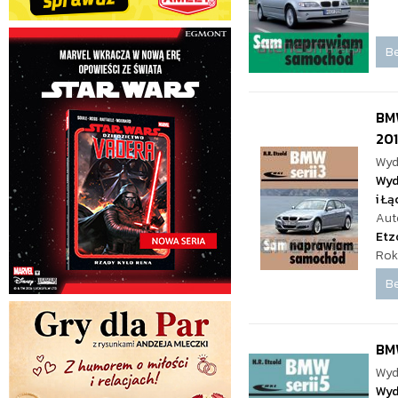
Be
BMW
20
Wyd
Wyd
i Ł
Aut
Etz
Rok
Be
BMW
Wyd
Wyd