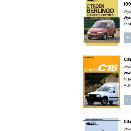
19
Wyd
Wyd
i Ł
Be
Cit
Wyd
Wyd
i Ł
Aut
Be
Cit
Wyd