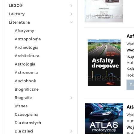
LEGO®
Lektury
Literatura
Aforyzmy
Asf
Antropologia
Wyd
Archeologia
Wyd
Architektura
i Ł
Aut
Astrologia
Kal
Astronomia
Rok
Audiobook
Be
Biograficzne
Biografie
Biznes
Atl
Czasopisma
Wyd
Aut
Dla dorosłych
Wojc
Dla dzieci
Rok