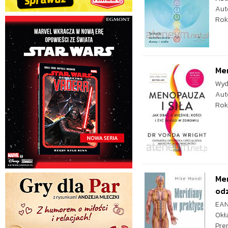
Aut
Rok
Men
Wyd
Aut
Rok
Mer
od
EAN
Okł
Pre