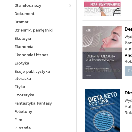
Dla młodzieży
Dokument
Dramat
De
Dzienniki, pamiętniki
Wyd
Ekologia
Par
Ekonomia
Aut
Ekonomia i biznes
And
Rok
Erotyka
Be
Eseje, publicystyka
literacka
Etyka
Die
Ezoteryka
Wyd
Fantastyka, Fantasy
Aut
Felietony
Rok
Film
Filozofia