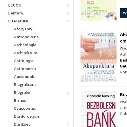
LEGO®
W
Lektury
Literatura
Aforyzmy
Ak
Antropologia
chi
Archeologia
Wyd
Architektura
Aut
Bad
Astrologia
Gal
Astronomia
Rok
Audiobook
Biograficzne
Biografie
Bez
Biznes
Wyd
Aut
Czasopisma
Rok
Dla dorosłych
Dla dzieci