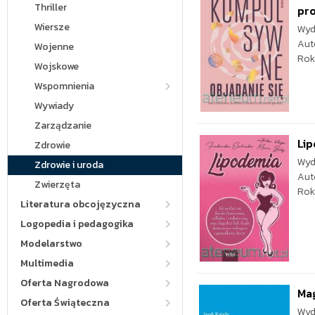
Thriller
pro
Wiersze
Wyd
Aut
Wojenne
Rok
Wojskowe
Wspomnienia
Wywiady
Zarządzanie
Li
Zdrowie
Wyd
Zdrowie i uroda
Aut
Zwierzęta
Rok
Literatura obcojęzyczna
Logopedia i pedagogika
Modelarstwo
Multimedia
Oferta Nagrodowa
Mag
Oferta Świąteczna
Wyd