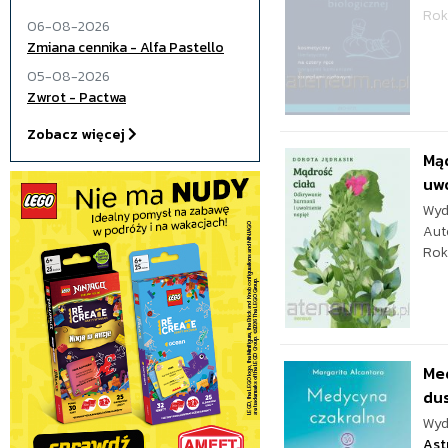
Rok
06-08-2026
Zmiana cennika - Alfa Pastello
05-08-2026
Zwrot - Pactwa
Zobacz więcej
Mąd
uwo
Wyd
Aut
Rok
Med
dus
Wyd
Ast