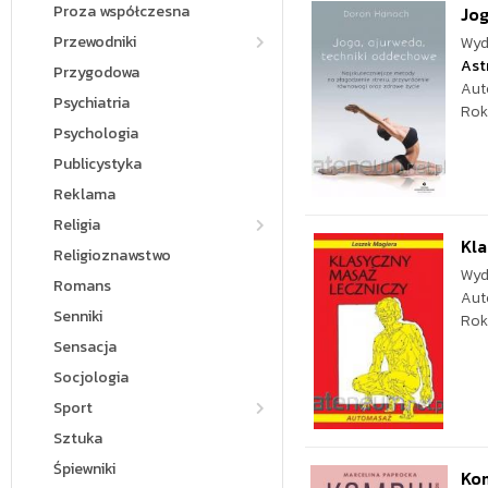
Proza współczesna
Jog
Przewodniki
Wyd
Ast
Przygodowa
Aut
Psychiatria
Rok
Psychologia
Publicystyka
Reklama
Religia
Kla
Religioznawstwo
Wyd
Romans
Aut
Senniki
Rok
Sensacja
Socjologia
Sport
Sztuka
Śpiewniki
Kom