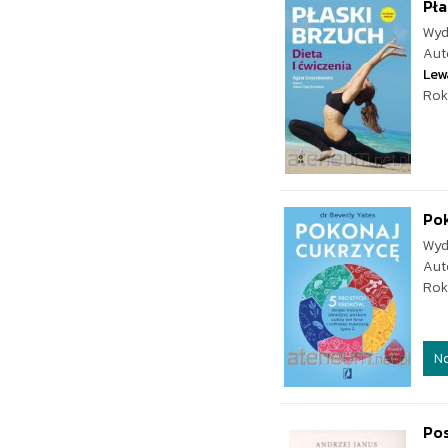
Pła
Wyd
Aut
Lew
Rok
Pok
Wyd
Aut
Rok
N
Po