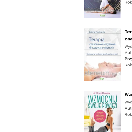
Rok
Ter
za
Wyd
Aut
Prz
Rok
Wzm
Wyd
Aut
Rok