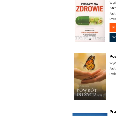
Wyd
Str
Aut
Pre
P
W
Pow
Wyd
Aut
Rok
Prz