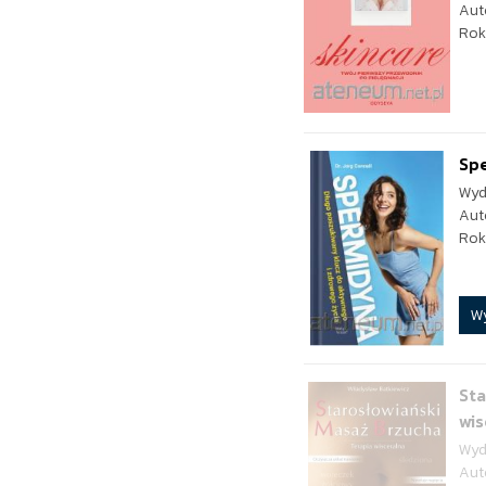
Aut
Rok
Spe
Wyd
Aut
Rok
W
Sta
wis
Wyd
Aut