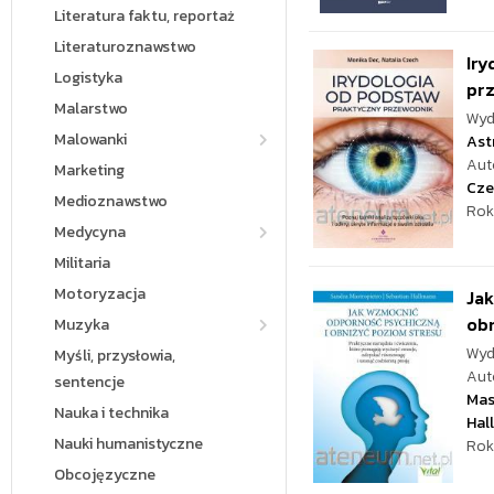
Literatura faktu, reportaż
Literaturoznawstwo
Iry
Logistyka
pr
Malarstwo
Wyd
Malowanki
Ast
Aut
Marketing
Cze
Medioznawstwo
Rok
Medycyna
Militaria
Motoryzacja
Jak
obn
Muzyka
Wyd
Myśli, przysłowia,
Aut
sentencje
Mas
Nauka i technika
Hal
Nauki humanistyczne
Rok
Obcojęzyczne