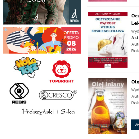
Oc
Le
Wyd
Ast
Aut
Rok
Ole
Wyd
Aut
Rok
W