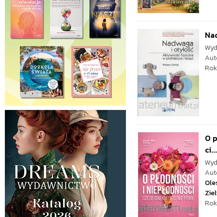
Nad
Wyd
Aut
Rok
O p
ci...
Wyd
Aut
Ole
Zie
Rok