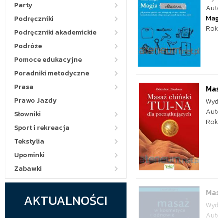
Party
Aut
Mag
Podręczniki
Rok
Podręczniki akademickie
Podróże
Pomoce edukacyjne
Poradniki metodyczne
Prasa
Mas
Prawo Jazdy
Wyd
Aut
Słowniki
Rok
Sport i rekreacja
Tekstylia
Upominki
Zabawki
Mas
AKTUALNOŚCI
Wyd
Aut