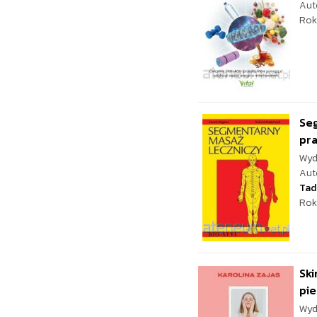
Aut
Rok
Seg
pra
Wyd
Aut
Tad
Rok
Ski
pie
Wyd