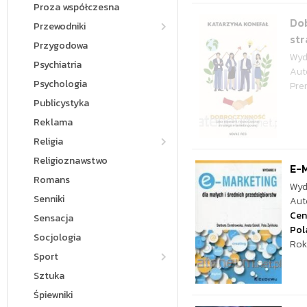
Proza współczesna
Do
Przewodniki
str
Przygodowa
Wyd
Psychiatria
Aut
Psychologia
Pre
Publicystyka
Reklama
Religia
Religioznawstwo
E-M
Romans
Wyd
Senniki
Aut
Cen
Sensacja
Pol
Socjologia
Rok
Sport
Sztuka
Śpiewniki