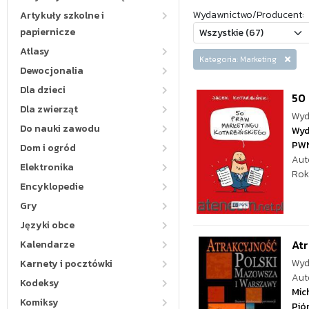
Wydawnictwo/Producent:
Artykuły szkolne i
papiernicze
Atlasy
Kategoria: Marketing
Dewocjonalia
Dla dzieci
50 
Dla zwierząt
Wyd
Do nauki zawodu
Wyd
PW
Dom i ogród
Aut
Elektronika
Rok
Encyklopedie
Gry
Języki obce
Atr
Kalendarze
Wyd
Karnety i pocztówki
Aut
Kodeksy
Mic
Komiksy
Pió