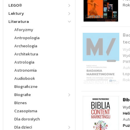
Rok
LEGO®
Lektury
Literatura
Aforyzmy
Ba
Antropologia
tec
Archeologia
Wyd
Architektura
Wyd
PW
Astrologia
Aut
Astronomia
Łop
Audiobook
Rok
Biograficzne
Biografie
Bib
Biznes
Wyd
Czasopisma
Hel
Dla dorosłych
Aut
Puz
Dla dzieci