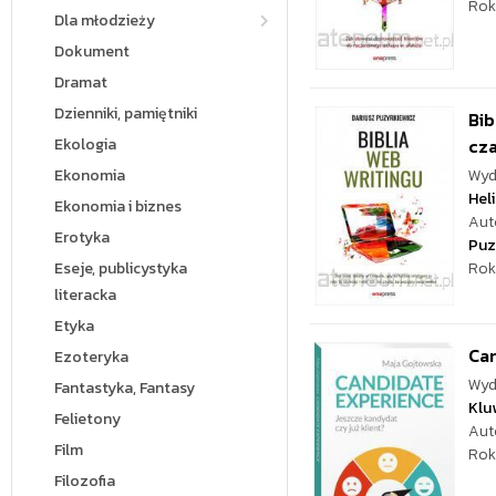
Rok
Dla młodzieży
Dokument
Dramat
Dzienniki, pamiętniki
Bib
Ekologia
cza
Ekonomia
Wyd
Hel
Ekonomia i biznes
Aut
Erotyka
Puz
Eseje, publicystyka
Rok
literacka
Etyka
Ca
Ezoteryka
Wyd
Fantastyka, Fantasy
Klu
Felietony
Aut
Film
Rok
Filozofia