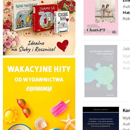
Em
Aut
Mał
Rok
Jak
Wyd
Aut
Rok
Ko
Wyd
Aut