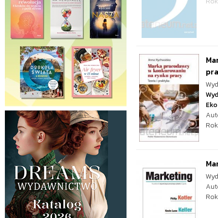
Rok
Ma
pr
Wyd
Wyd
Eko
Aut
Rok
Ma
Wyd
Aut
Rok