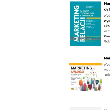
Mar
cy
Wyd
Wyd
Eko
Aut
Kow
Rok
Ma
Wyd
Aut
Rok