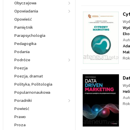
Obyczajowa
Opowiadania
Cy
Opowieść
Wyd
Pamiętnik
Wyd
Eko
Parapsychologia
Aut
Pedagogika
Ada
Podania
Mał
Rok
Podróże
Poezja
Poezja, dramat
Dat
Polityka, Politologia
Wyd
Hel
Popularnonaukowa
Aut
Poradniki
Rok
Powieść
Prawo
Proza