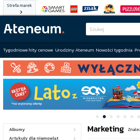
Strefa marek
Tygodniowe hity cenowe
Urodziny Ateneum
Nowości tygodnia
Pr
Marketing
Albumy
Znale
Artykuły dla niemowląt