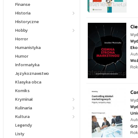
Finanse
Historia
Historyczne
Ci
Hobby
Wyd
Horror
Wyd
Humanistyka
Eko
Aut
Humor
Woź
Informatyka
Rok
Językoznawstwo
Klasyka obca
Komiks
Con
Kryminał
Wyd
Wyd
Kulinaria
Uni
Kultura
Aut
Legendy
Grz
Rok
Listy