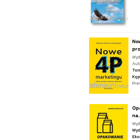
Now
pr
Wyd
Aut
Tom
Kęp
Pre
Opa
na.
Wyd
Wyd
Eko