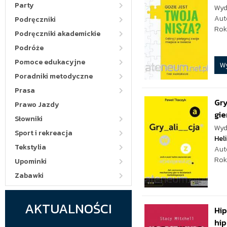
Party
Wyd
Aut
Podręczniki
Rok
Podręczniki akademickie
Podróże
Pomoce edukacyjne
W
Poradniki metodyczne
Prasa
Gry
Prawo Jazdy
gie
Słowniki
Wyd
Sport i rekreacja
Hel
Tekstylia
Aut
Rok
Upominki
Zabawki
AKTUALNOŚCI
Hip
hip