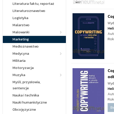
Literatura faktu, reportaż
Literaturoznawstwo
Cop
Logistyka
Wyd
Malarstwo
Hel
Malowanki
Aut
Rok
Marketing
Medioznawstwo
Medycyna
Militaria
Motoryzacja
Cop
Muzyka
od
Myśli, przysłowia,
Wyd
sentencje
Hel
Aut
Nauka i technika
Rok
Nauki humanistyczne
Be
Obcojęzyczne