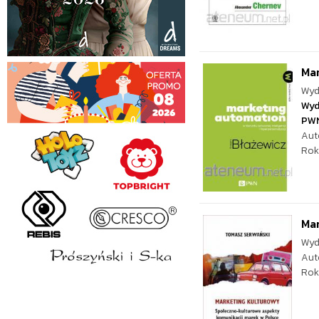
Ma
Wyd
Wyd
PW
Aut
Rok
Mar
Wyd
Aut
Rok