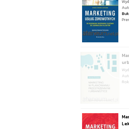
Wyd
Aut
Buk
Pre
Mar
ur
Wyd
Aut
Rok
Ma
Lek