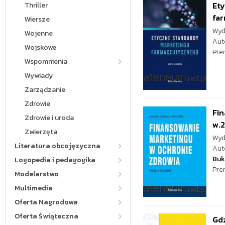
Et
Thriller
fa
Wiersze
Wyd
Wojenne
Aut
Wojskowe
Pre
Wspomnienia
Wywiady
Zarządzanie
Zdrowie
Fin
Zdrowie i uroda
w.2
Zwierzęta
Wyd
Literatura obcojęzyczna
Aut
Buk
Logopedia i pedagogika
Pre
Modelarstwo
Multimedia
Oferta Nagrodowa
Oferta Świąteczna
Gdz