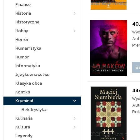
Finanse
Historia
Historyczne
40
Hobby
Wyd
Aut
Horror
Pre
Humanistyka
Humor
Informatyka
Be
Językoznawstwo
Klasyka obca
44
Komiks
Wyd
Kryminał
Aut
Beletrystyka
Rok
Kulinaria
Kultura
Legendy