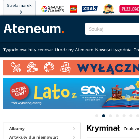
Strefa marek
Tygodniowe hity cenowe
Urodziny Ateneum
Nowości tygodnia
Pr
Kryminał
Albumy
Znalezi
Artykuły dla niemowląt