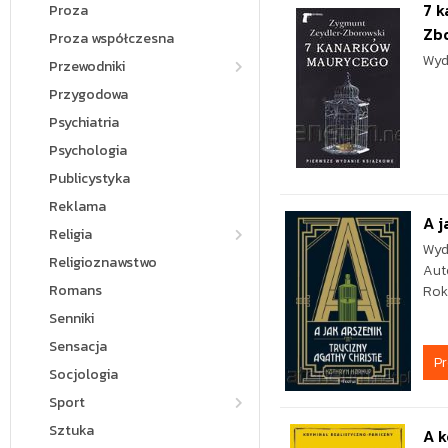
7 
Proza
Zb
Proza współczesna
Wyd
Przewodniki
Przygodowa
Psychiatria
Psychologia
Publicystyka
Reklama
A j
Religia
Wyd
Religioznawstwo
Aut
Romans
Rok
Senniki
Sensacja
P
Socjologia
Sport
Sztuka
A k