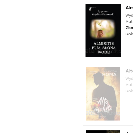
Alm
Wyd
Aut
Zbo
Rok
Alt
Wyd
Aut
Rok