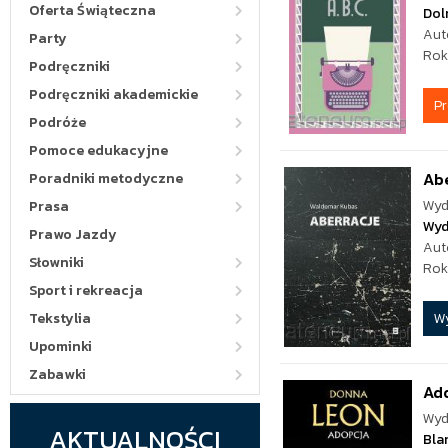
Oferta Świąteczna
Dol
Aut
Party
Rok
Podręczniki
Podręczniki akademickie
P
Podróże
Pomoce edukacyjne
Ab
Poradniki metodyczne
Wyd
Prasa
Wyd
Prawo Jazdy
Aut
Słowniki
Rok
Sport i rekreacja
W
Tekstylia
Upominki
Zabawki
Ad
Wyd
AKTUALNOŚCI
Bla