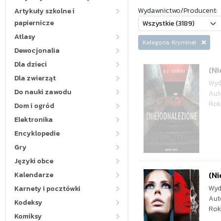
Wydawnictwo/Producent:
Artykuły szkolne i
papiernicze
Atlasy
Kategoria: Kryminał
Dewocjonalia
Dla dzieci
(N
Dla zwierząt
Wyd
Do nauki zawodu
Aut
Rok
Dom i ogród
Elektronika
Encyklopedie
Gry
Języki obce
(Ni
Kalendarze
Wyd
Karnety i pocztówki
Aut
Kodeksy
Rok
Komiksy