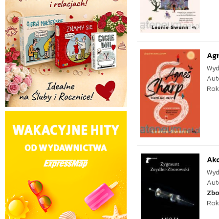
Agn
Wyd
Aut
Rok
Akc
Wyd
Aut
Zbo
Rok