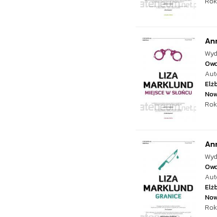
Rok
Ann
Wyd
Ow
Aut
Elż
Now
Rok
Ann
Wyd
Ow
Aut
Elż
Now
Rok