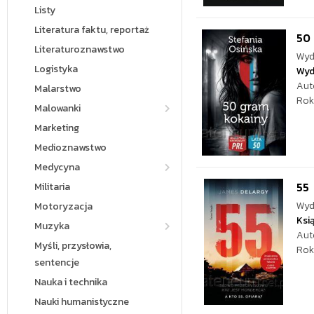
Listy
Literatura faktu, reportaż
50
Literaturoznawstwo
Wyd
Logistyka
Wyd
Aut
Malarstwo
Rok
Malowanki
Marketing
Medioznawstwo
Medycyna
55
Militaria
Wyd
Motoryzacja
Ksi
Muzyka
Aut
Myśli, przysłowia,
Rok
sentencje
Nauka i technika
Nauki humanistyczne