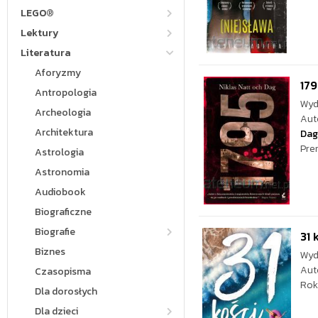
LEGO®
Lektury
Literatura
Aforyzmy
179
Antropologia
Wyd
Archeologia
Aut
Architektura
Dag
Pre
Astrologia
Astronomia
Audiobook
Biograficzne
Biografie
31 
Biznes
Wyd
Aut
Czasopisma
Rok
Dla dorosłych
Dla dzieci