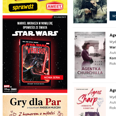
W
Age
Wyd
War
Aut
Kon
Rok
Agn
Wyd
Aut
Rok