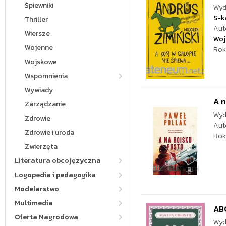
Śpiewniki
Wyd
S-k
Thriller
Aut
Wiersze
Woj
Wojenne
Rok
Wojskowe
Wspomnienia
Wywiady
A n
Zarządzanie
Wyd
Zdrowie
Aut
Zdrowie i uroda
Rok
Zwierzęta
Literatura obcojęzyczna
Logopedia i pedagogika
Modelarstwo
Multimedia
AB
Oferta Nagrodowa
Wyd