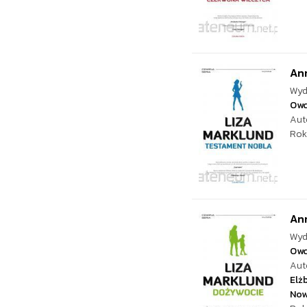
An
Wyd
Ow
Aut
Rok
An
Wyd
Ow
Aut
Elż
Now