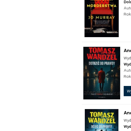
Dol
Aut
Rok
And
Wyd
Wyd
Aut
Rok
W
And
Wyd
Wyd