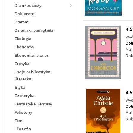
Dla młodzieży
Dokument
Dramat
4.5
Dzienniki, pamiętniki
Wyd
Ekologia
Dol
Ekonomia
Aut
Ekonomia i biznes
Rok
Erotyka
Eseje, publicystyka
literacka
Etyka
4.5
Ezoteryka
Wyd
Fantastyka, Fantasy
Dol
Felietony
Aut
Rok
Film
Filozofia