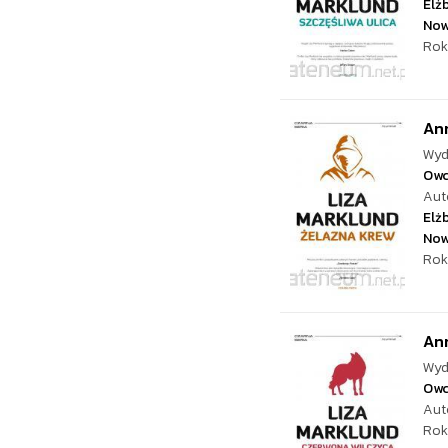
Elż
Now
Rok
Ann
Wyd
Ow
Aut
Elż
Now
Rok
Ann
Wyd
Ow
Aut
Rok