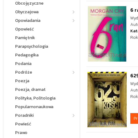
Obcojęzyczne
6 r
Obyczajowa
Wyd
Opowiadania
Aut
Opowieść
Kat
Rok
Pamiętnik
Parapsychologia
Pedagogika
Podania
Podróże
629
Poezja
Wyd
Poezja, dramat
Aut
Rok
Polityka, Politologia
Popularnonaukowa
Poradniki
P
Powieść
Prawo