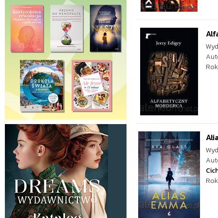
Al
Wyd
Aut
Rok
Al
Wyd
Aut
Cic
Rok