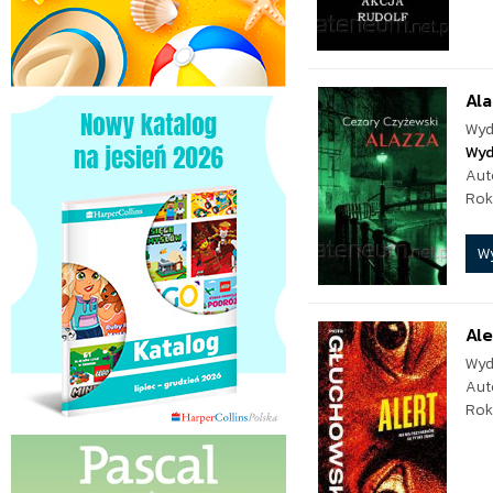
Al
Wyd
Wyd
Aut
Rok
W
Ale
Wyd
Aut
Rok