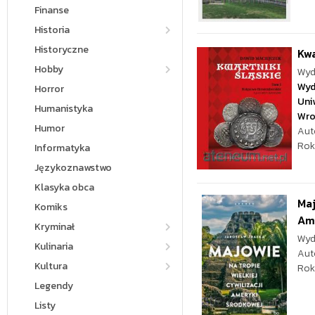
Finanse
Historia
Historyczne
Kwa
Hobby
Wyd
Wyd
Horror
Uni
Humanistyka
Wro
Humor
Aut
Rok
Informatyka
Językoznawstwo
Klasyka obca
Maj
Komiks
Ame
Kryminał
Wyd
Kulinaria
Aut
Kultura
Rok
Legendy
Listy