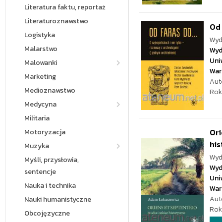
Literatura faktu, reportaż
Literaturoznawstwo
Od 
Logistyka
Wyd
Malarstwo
Wyd
Uni
Malowanki
War
Marketing
Aut
Medioznawstwo
Rok
Medycyna
Militaria
Ori
Motoryzacja
hi
Muzyka
Wyd
Myśli, przysłowia,
Wyd
sentencje
Uni
Nauka i technika
War
Aut
Nauki humanistyczne
Rok
Obcojęzyczne