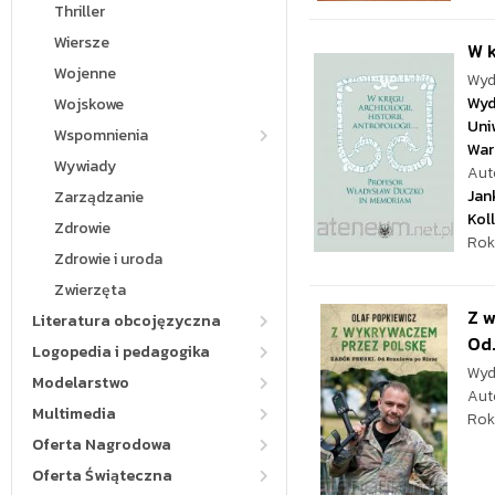
Thriller
Wiersze
W k
Wojenne
Wyd
Wyd
Wojskowe
Uni
Wspomnienia
War
Wywiady
Aut
Jan
Zarządzanie
Kol
Zdrowie
Rok
Zdrowie i uroda
Zwierzęta
Z w
Literatura obcojęzyczna
Od.
Logopedia i pedagogika
Wyd
Modelarstwo
Aut
Multimedia
Rok
Oferta Nagrodowa
Oferta Świąteczna