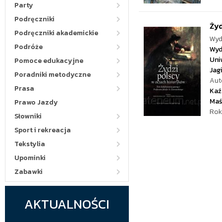
Party
Podręczniki
Żyd
Podręczniki akademickie
Wyd
Podróże
Wyd
Uni
Pomoce edukacyjne
Jag
Poradniki metodyczne
Aut
Prasa
Kaź
Maś
Prawo Jazdy
Rok
Słowniki
Sport i rekreacja
Tekstylia
Upominki
Zabawki
AKTUALNOŚCI