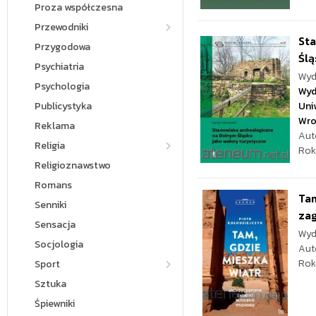
Proza współczesna
Przewodniki
St
Przygodowa
Ślą
Psychiatria
Wyd
Psychologia
Wyd
Publicystyka
Uni
Wro
Reklama
Aut
Religia
Rok
Religioznawstwo
Romans
Tam
Senniki
zag
Sensacja
Wyd
Socjologia
Aut
Rok
Sport
Sztuka
Śpiewniki