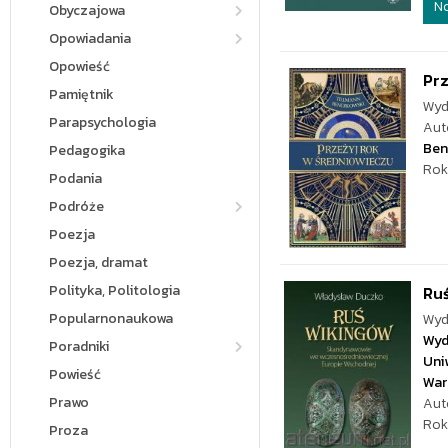
N
Obyczajowa
Opowiadania
Opowieść
Prz
Pamiętnik
Wyd
Parapsychologia
Aut
Ben
Pedagogika
Rok
Podania
Podróże
Poezja
Poezja, dramat
Polityka, Politologia
Ruś
Popularnonaukowa
Wyd
Wyd
Poradniki
Uni
Powieść
War
Prawo
Aut
Rok
Proza