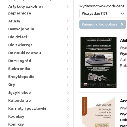
Wydawnictwo/Producent:
Artykuły szkolne i
papiernicze
Atlasy
Kategoria: Archeologia
Dewocjonalia
Dla dzieci
AG
Dla zwierząt
Wyd
Do nauki zawodu
Wyd
Aut
Dom i ogród
Rok
Elektronika
Encyklopedie
Gry
Języki obce
Arc
Kalendarze
Wyd
Karnety i pocztówki
Wyd
Kodeksy
Uni
Komiksy
War