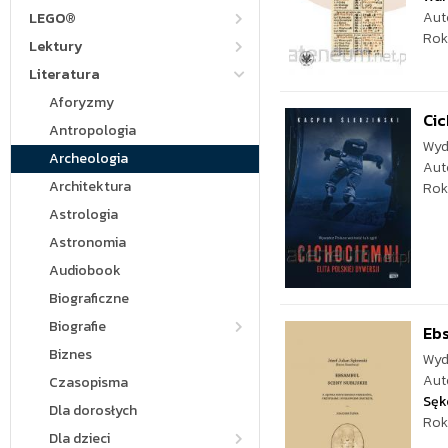
Aut
LEGO®
Rok
Lektury
Literatura
Aforyzmy
Cic
Antropologia
Wyd
Archeologia
Aut
Architektura
Rok
Astrologia
Astronomia
Audiobook
Biograficzne
Biografie
Ebs
Biznes
Wyd
Aut
Czasopisma
Sęk
Dla dorosłych
Rok
Dla dzieci