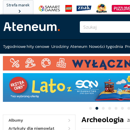
Strefa marek
Tygodniowe hity cenowe
Urodziny Ateneum
Nowości tygodnia
Pr
Archeologia
Albumy
Z
Artykuły dla niemowląt