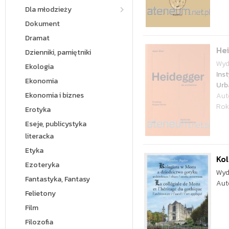
Dla młodzieży
Dokument
Dramat
Hei
Dzienniki, pamiętniki
Wyd
Ekologia
Inst
Ekonomia
Urb
Ekonomia i biznes
Aut
Rok
Erotyka
Eseje, publicystyka
literacka
Etyka
Kol
Ezoteryka
Wyd
Fantastyka, Fantasy
Aut
Felietony
Film
Filozofia