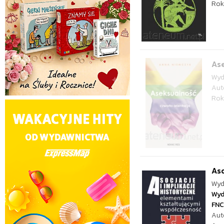
Rok
Ase
Wyd
Aut
Rok
Aso
Wyd
Wyd
FNC
Aut