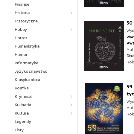
Finanse
Historia
Historyczne
50 
Hobby
Wyd
Wyd
Horror
PW
Humanistyka
Aut
Humor
Dix
Rok
Informatyka
Językoznawstwo
Klasyka obca
59 
Komiks
życ
Kryminał
Wyd
Kulinaria
Aut
Kultura
Rok
Legendy
Listy