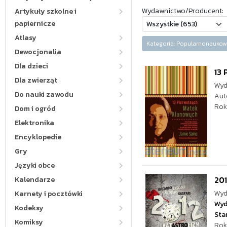
Wydawnictwo/Producent:
Artykuły szkolne i
papiernicze
Atlasy
Kategoria: Popularnonauk
Dewocjonalia
Dla dzieci
13 
Dla zwierząt
Wyd
Do nauki zawodu
Aut
Rok
Dom i ogród
Elektronika
Encyklopedie
Gry
Języki obce
201
Kalendarze
Wyd
Karnety i pocztówki
Wyd
Kodeksy
Sta
Komiksy
Rok