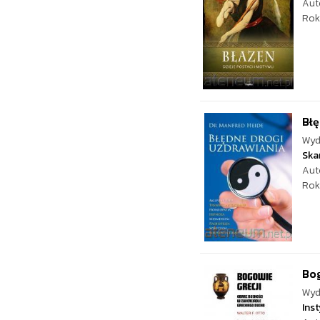
Aut
Rok
Błę
Wyd
Ska
Aut
Rok
Bog
Wyd
Ins