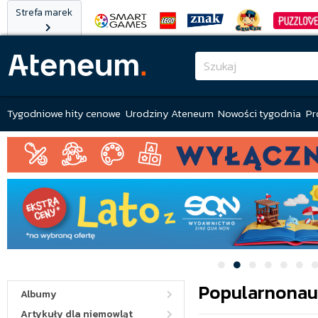
Strefa marek
Tygodniowe hity cenowe
Urodziny Ateneum
Nowości tygodnia
Pr
Popularnona
Albumy
Artykuły dla niemowląt