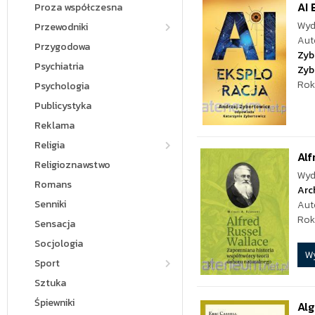
AI 
Proza współczesna
Wyd
Przewodniki
Aut
Przygodowa
Zyb
Psychiatria
Zyb
Rok
Psychologia
Publicystyka
Reklama
Religia
Alf
Religioznawstwo
Wyd
Romans
Arc
Senniki
Aut
Rok
Sensacja
Socjologia
W
Sport
Sztuka
Śpiewniki
Alg