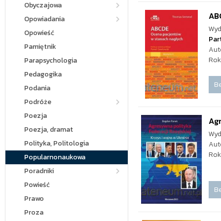
Obyczajowa
AB
Opowiadania
Wyd
Opowieść
Par
Pamiętnik
Aut
Rok
Parapsychologia
Pedagogika
Be
Podania
Podróże
Poezja
Agr
Poezja, dramat
Wyd
Polityka, Politologia
Aut
Rok
Popularnonaukowa
Poradniki
Powieść
Be
Prawo
Proza