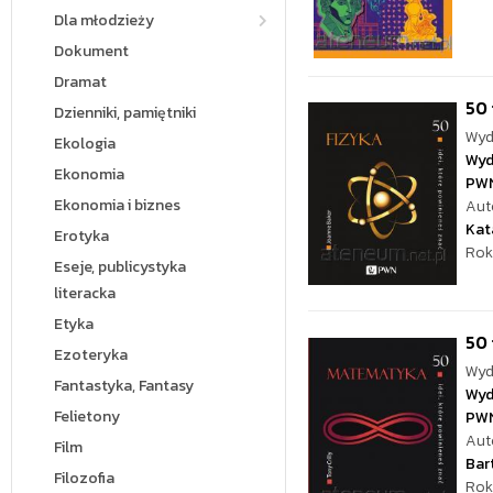
Dla młodzieży
Dokument
Dramat
50 
Dzienniki, pamiętniki
Wyd
Ekologia
Wyd
Ekonomia
PW
Ekonomia i biznes
Aut
Kat
Erotyka
Rok
Eseje, publicystyka
literacka
Etyka
50 
Ezoteryka
Wyd
Fantastyka, Fantasy
Wyd
Felietony
PW
Aut
Film
Bar
Filozofia
Rok