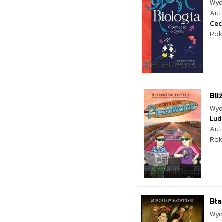
Wyd
Aut
Ceci
Rok
Bli
Wyd
Lud
Aut
Rok
Bła
Wyd