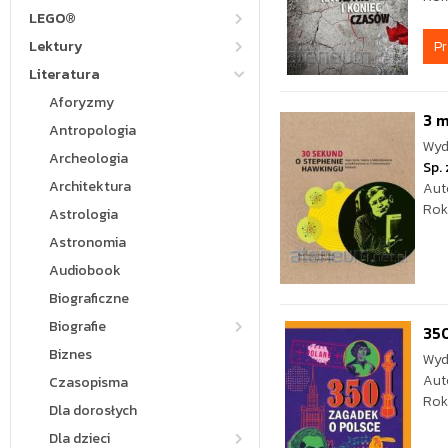
LEGO®
P
Lektury
Literatura
Aforyzmy
3 
Antropologia
Wyd
Archeologia
Sp. 
Architektura
Aut
Rok
Astrologia
Astronomia
Audiobook
Biograficzne
Biografie
35
Biznes
Wyd
Aut
Czasopisma
Rok
Dla dorosłych
Dla dzieci