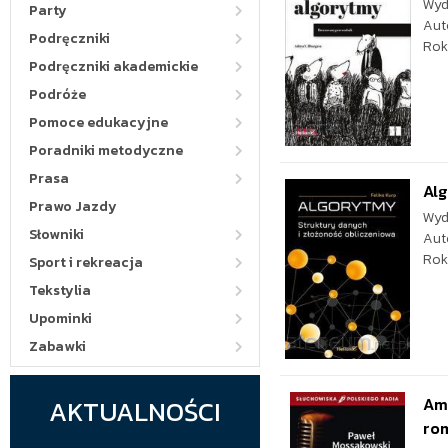
Wyd
Party
Aut
Podręczniki
Rok
Podręczniki akademickie
Podróże
Pomoce edukacyjne
Poradniki metodyczne
Prasa
Alg
Prawo Jazdy
Wyd
Słowniki
Aut
Rok
Sport i rekreacja
Tekstylia
Upominki
Zabawki
AKTUALNOŚCI
Ame
ro