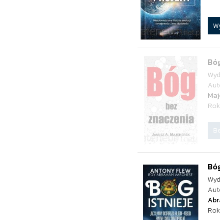
W
Bó
Wyd
Aut
Maj
Rok
Be
Bóg
Wyd
Aut
Abr
Rok