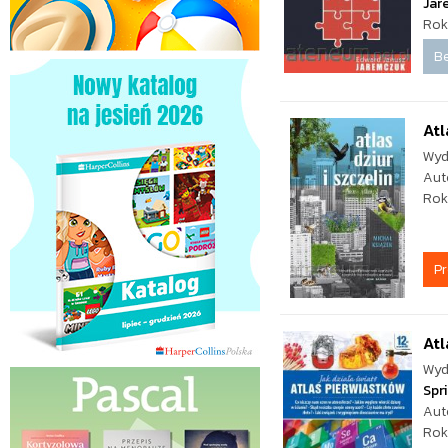
Jar
Rok
Be
Atl
Wyd
Aut
Rok
P
Atl
Wyd
Spr
Aut
Rok