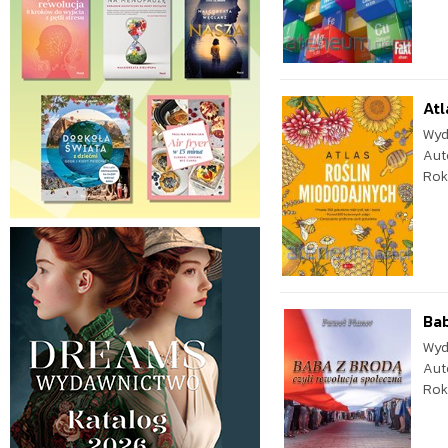
Atl
Wyd
Aut
Rok
Bab
Wyd
Aut
Rok