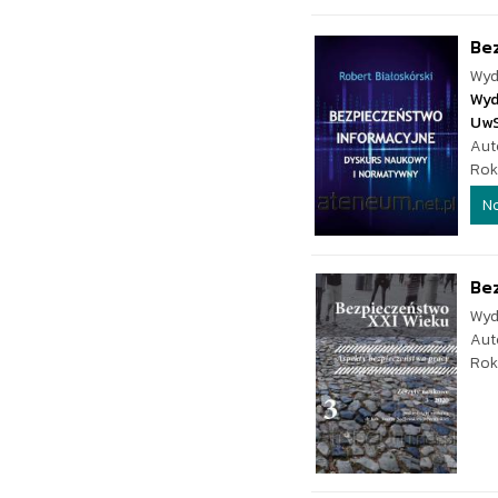
Be
Wyd
Wyd
Uw
Aut
Rok
N
Bez
Wyd
Aut
Rok