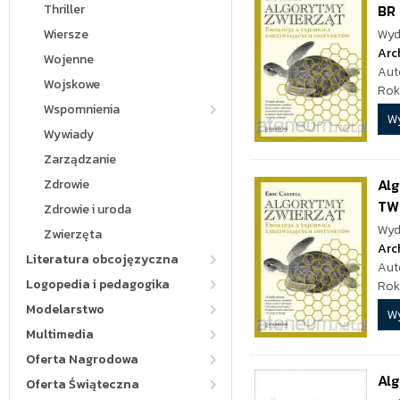
Thriller
BR
Wiersze
Wyd
Arc
Wojenne
Aut
Wojskowe
Rok
Wspomnienia
W
Wywiady
Zarządzanie
Alg
Zdrowie
TW
Zdrowie i uroda
Wyd
Zwierzęta
Arc
Literatura obcojęzyczna
Aut
Logopedia i pedagogika
Rok
Modelarstwo
W
Multimedia
Oferta Nagrodowa
Alg
Oferta Świąteczna