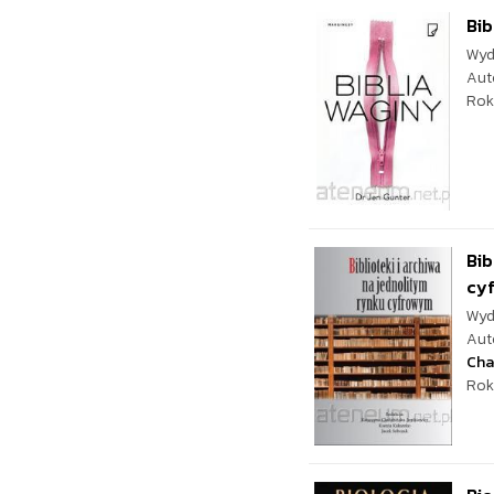
Bib
Wyd
Aut
Rok
Bib
cy
Wyd
Aut
Cha
Rok