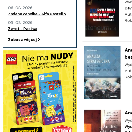
Wyd
06-08-2026
Dev
Zmiana cennika - Alfa Pastello
Aut
Rok
05-08-2026
Zwrot - Pactwa
Zobacz więcej
Ana
be
Wyd
Aut
Rok
An
Wyd
Wyd