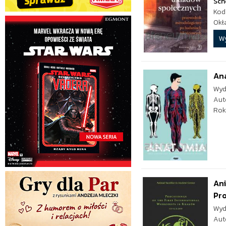
Sch
Kod
Okł
W
Ana
Wyd
Aut
Rok
Ani
Pro
Wyd
Aut