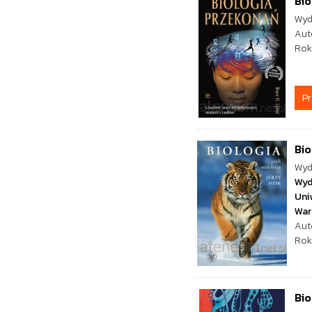
Bio
Wyd
Aut
Rok
P
Bio
Wyd
Wyd
Uni
War
Aut
Rok
Bio