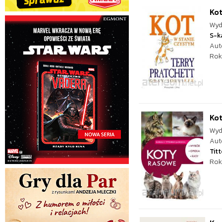
Kot
Wyd
S-k
Aut
Rok
Ko
Wyd
Aut
Tit
Rok