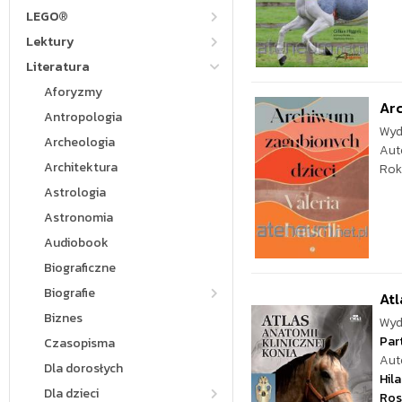
LEGO®
Lektury
Literatura
Aforyzmy
Ar
Antropologia
Wyd
Archeologia
Aut
Architektura
Rok
Astrologia
Astronomia
Audiobook
Biograficzne
Biografie
Atl
Biznes
Wyd
Par
Czasopisma
Aut
Dla dorosłych
Hil
Dla dzieci
Ros