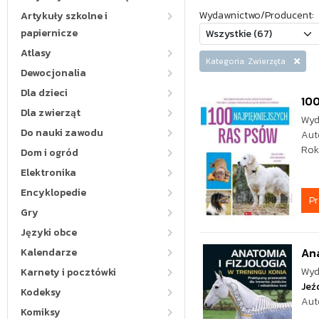
Wydawnictwo/Producent:
Artykuły szkolne i
papiernicze
Atlasy
Kategoria: Zwierzęta
Dewocjonalia
Dla dzieci
100
Dla zwierząt
Wyd
Do nauki zawodu
Aut
Rok
Dom i ogród
Elektronika
Encyklopedie
P
Gry
Języki obce
Ana
Kalendarze
Wyd
Karnety i pocztówki
Jeź
Kodeksy
Aut
Komiksy