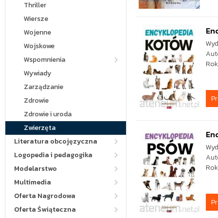
Thriller
Wiersze
En
Wojenne
Wyd
Wojskowe
Aut
Wspomnienia
Rok
Wywiady
Zarządzanie
P
Zdrowie
Zdrowie i uroda
Zwierzęta
En
Literatura obcojęzyczna
Wyd
Logopedia i pedagogika
Aut
Rok
Modelarstwo
Multimedia
Oferta Nagrodowa
P
Oferta Świąteczna