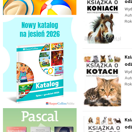
odż
Wyd
Aut
Rok
Ksi
od
Wyd
Aut
Rok
Ksi
od