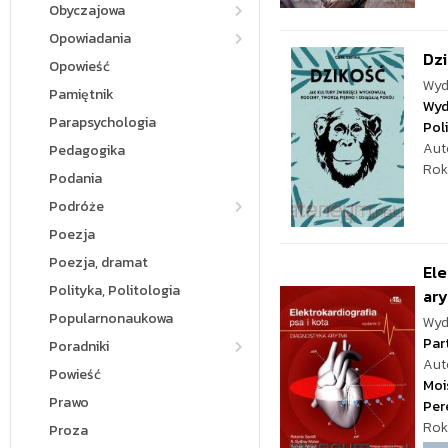
Obyczajowa
Opowiadania
Dzi
Opowieść
Wyd
Pamiętnik
Wyd
Parapsychologia
Pol
Aut
Pedagogika
Rok
Podania
Podróże
Poezja
Poezja, dramat
Ele
Polityka, Politologia
ar
Popularnonaukowa
Wyd
Par
Poradniki
Aut
Powieść
Moi
Prawo
Per
Rok
Proza