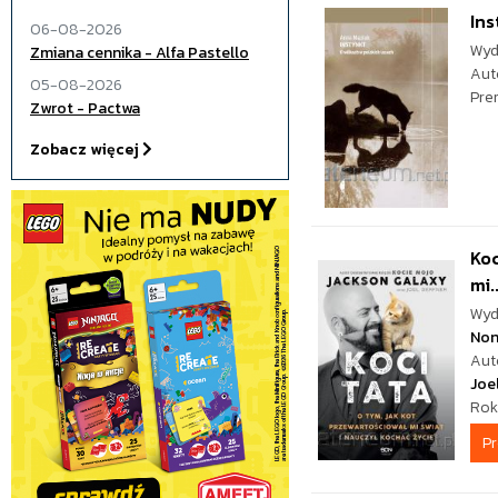
Ins
06-08-2026
Wyd
Zmiana cennika - Alfa Pastello
Aut
05-08-2026
Pre
Zwrot - Pactwa
Zobacz więcej
Koc
mi..
Wyd
No
Aut
Joe
Rok
P