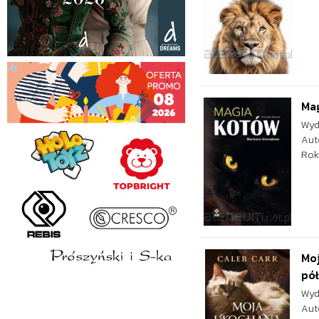
Ma
Wyd
Aut
Rok
Moj
pół
Wyd
Aut