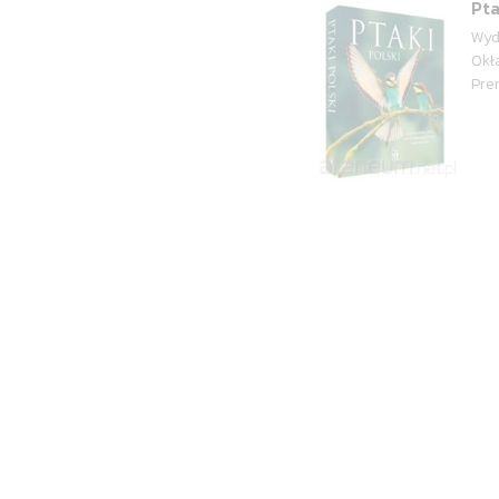
Pta
Wyd
Okł
Pre