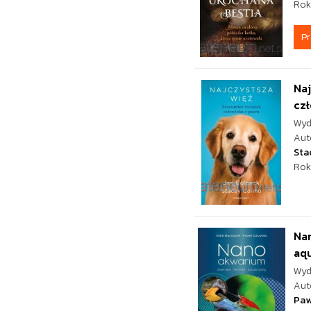
Rok
P
Naj
czł
Wyd
Aut
Sta
Rok
Nan
aq
Wyd
Aut
Paw