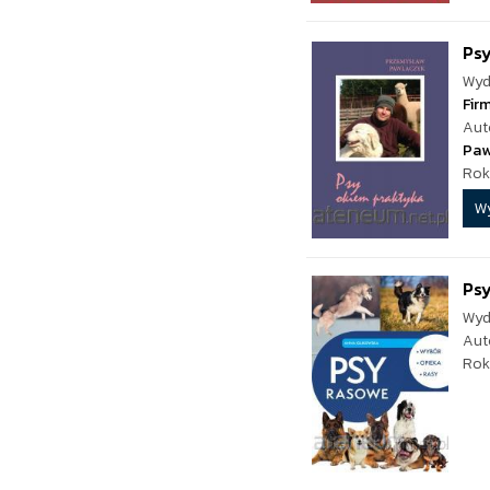
Psy
Wyd
Fir
Aut
Paw
Rok
W
Ps
Wyd
Aut
Rok