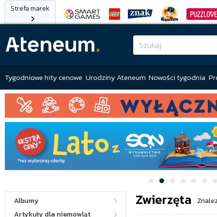
Strefa marek
Tygodniowe hity cenowe
Urodziny Ateneum
Nowości tygodnia
Pr
Zwierzęta
Albumy
Znalez
Artykuły dla niemowląt