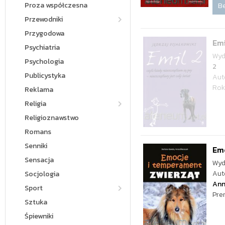
Proza współczesna
Be
Przewodniki
Przygodowa
Emi
Psychiatria
Wyd
Psychologia
2
Publicystyka
Aut
Rok
Reklama
Religia
Religioznawstwo
Romans
Senniki
Em
Sensacja
Wyd
Aut
Socjologia
Ann
Sport
Pre
Sztuka
Śpiewniki