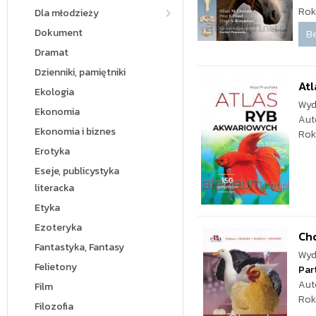
Rok
Dla młodzieży
Dokument
Be
Dramat
Dzienniki, pamiętniki
Atl
Ekologia
Wyd
Ekonomia
Aut
Ekonomia i biznes
Rok
Erotyka
Eseje, publicystyka
literacka
Etyka
Ezoteryka
Ch
Fantastyka, Fantasy
Wyd
Felietony
Par
Aut
Film
Rok
Filozofia