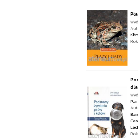
Pła
Wyd
Aut
Kli
Rok
Pod
dla.
Wyd
Par
Aut
Bar
Cer
Lec
Rok