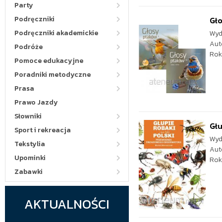
Party
Podręczniki
Gło
Podręczniki akademickie
Wyd
Aut
Podróże
Rok
Pomoce edukacyjne
Poradniki metodyczne
Prasa
Prawo Jazdy
Słowniki
Głu
Sport i rekreacja
Wyd
Tekstylia
Aut
Upominki
Rok
Zabawki
AKTUALNOŚCI