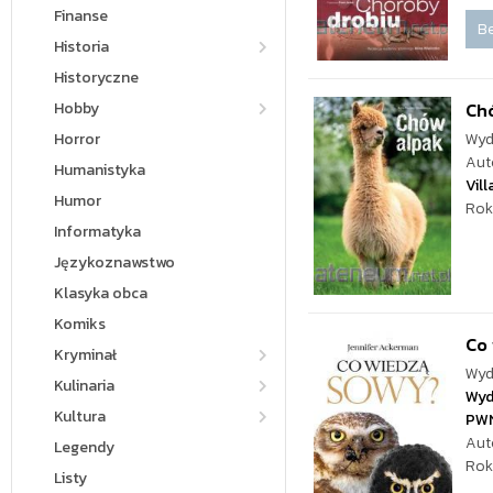
Finanse
Be
Historia
Historyczne
Hobby
Ch
Horror
Wyd
Aut
Humanistyka
Vill
Humor
Rok
Informatyka
Językoznawstwo
Klasyka obca
Komiks
Co
Kryminał
Wyd
Kulinaria
Wyd
Kultura
PW
Aut
Legendy
Rok
Listy