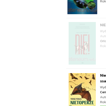
Rok
NIE
Wyd
Aut
Orł
Rok
Nie
ss
Wyd
Cen
Aut
Rok