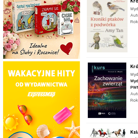
Kro
Wyd
Aut
Rok
Kró
Wyd
Wyd
PW
Aut
Rok
Ksi