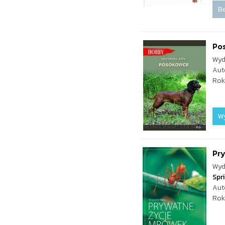
Be
Po
Wyd
Aut
Rok
W
Pr
Wyd
Spr
Aut
Rok