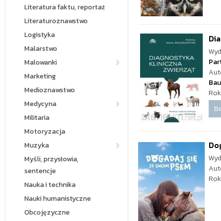
Literatura faktu, reportaż
Literaturoznawstwo
Logistyka
Dia
Malarstwo
Wyd
Par
Malowanki
Aut
Marketing
Bau
Medioznawstwo
Rok
Medycyna
Be
Militaria
Motoryzacja
Dog
Muzyka
Wyd
Myśli, przysłowia,
Aut
sentencje
Rok
Nauka i technika
Nauki humanistyczne
Obcojęzyczne