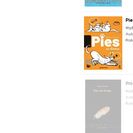
Pi
Wyd
Aut
Rok
Pió
Wyd
Aut
Rok