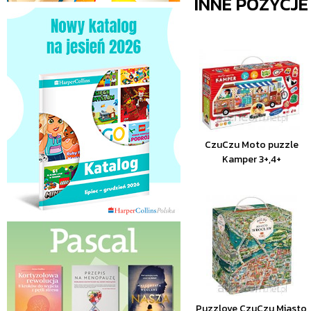
INNE POZYCJ
CzuCzu Moto puzzle
Kamper 3+,4+
Puzzlove CzuCzu Miasto