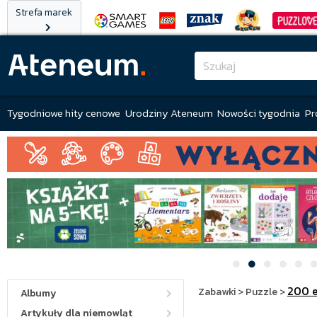
Strefa marek
Tygodniowe hity cenowe
Urodziny Ateneum
Nowości tygodnia
Pr
200 
Zabawki
>
Puzzle
>
Albumy
Artykuły dla niemowląt