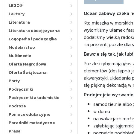
LEGO®
Ocean zabawy czeka no
Lektury
Literatura
Kto mieszka w morskich 
wyłoniliśmy ułamek fasc
Literatura obcojęzyczna
dodaliśmy wielką radoś
Logopedia i pedagogika
na prezent, puzzle dla 
Modelarstwo
Bawcie się tak, jak lubi
Multimedia
Puzzle i ryby mają głos
Oferta Nagrodowa
elementów (dostępna je
Oferta Świąteczna
akwarystyki, układania p
Party
się piękną dekoracją w
Podręczniki
Podejmijcie wyzwanie i 
Podręczniki akademickie
samodzielnie albo z
Podróże
w domu
Pomoce edukacyjne
na wakacjach może 
Poradniki metodyczne
zgłębiając tajemnic
Prasa
poznajcie podobień