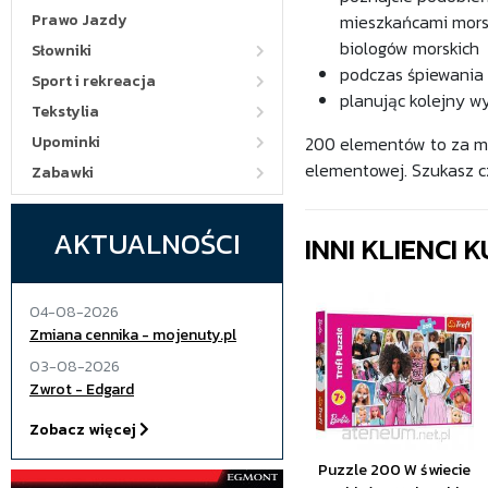
Prawo Jazdy
mieszkańcami morsk
biologów morskich
Słowniki
podczas śpiewania 
Sport i rekreacja
planując kolejny 
Tekstylia
Upominki
200 elementów to za m
elementowej. Szukasz c
Zabawki
AKTUALNOŚCI
INNI KLIENCI
04-08-2026
Zmiana cennika - mojenuty.pl
03-08-2026
Zwrot - Edgard
Zobacz więcej
Puzzle 200 W świecie