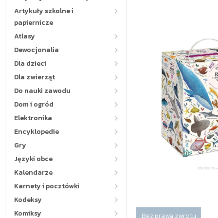
Artykuły szkolne i
papiernicze
Atlasy
Dewocjonalia
Dla dzieci
Dla zwierząt
Do nauki zawodu
Dom i ogród
Elektronika
Encyklopedie
Gry
Języki obce
Kalendarze
Karnety i pocztówki
Kodeksy
Komiksy
Bez prawa zwrotu